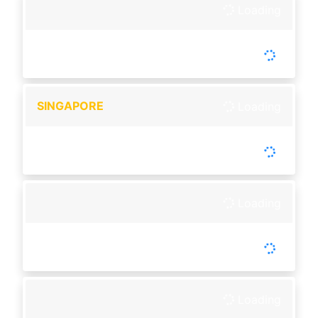
Loading
-
Tutup :
00:00
Buka :
00:00
Setiap Hari
SINGAPORE
Loading
-
Tutup :
17:30
Buka :
17:40
Selasa & Jumat Libur
Loading
-
Tutup :
00:00
Buka :
00:00
Setiap Hari
Loading