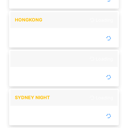
Setiap Hari
HONGKONG
Loading
-
Tutup :
22:45
Buka :
23:00
Buka setiap hari
Loading
-
Tutup :
00:00
Buka :
00:00
Setiap Hari
SYDNEY NIGHT
Loading
-
Tutup :
00:00
Buka :
00:25
Buka setiap hari