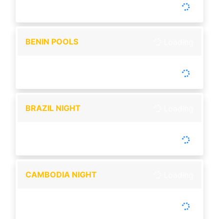
Buka setiap hari
BENIN POOLS
Loading
-
Tutup :
00:00
Buka :
00:00
Buka setiap hari
BRAZIL NIGHT
Loading
-
Tutup :
00:00
Buka :
00:00
Buka setiap hari
CAMBODIA NIGHT
Loading
-
Tutup :
00:00
Buka :
00:00
Buka setiap hari