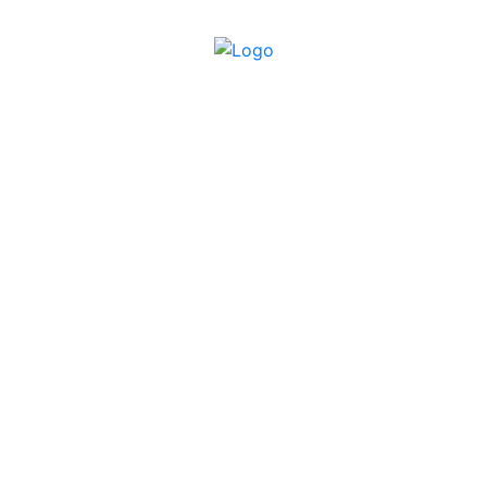
LIVE DRAW
DATA KELUARAN
PREDIKSI TOGEL
PAITO WARNA
SYAIR TOGEL
Tabel Shio
RTP SLOT
BUKTI JP