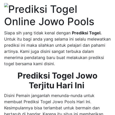
Siapa sih yang tidak kenal dengan
Prediksi Togel.
Untuk itu bagi anda yang selama ini selalu melewatkan
prediksi ini maka silahkan untuk pelajari dan pahami
artinya. Kami juga disini sangat terbuka dalam
menerima pendatang baru buat melakukan prediksi
togel bersama kami disini.
Prediksi Togel Jowo
Terjitu Hari Ini
Disini Pemain janganlah menunda-nunda untuk
membuat Prediksi Togel Jowo Pools Hari Ini.
Kesimpulannya bisa terlambat untuk bermain dan
bertaruh di bandar. Karena itu situs ini memberikan