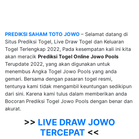
PREDIKSI TOGEL JOWO POOLS – 28
JANUARI 2025
PREDIKSI SAHAM TOTO
JOWO
– Selamat datang di
Situs Prediksi Togel, Live Draw Togel dan Keluaran
Togel Terlengkap 2022, Pada kesempatan kali ini kita
akan meracik
Prediksi Togel Online Jowo Pools
Terupdate 2022, yang akan digunakan untuk
menembus Angka Togel Jowo Pools yang anda
gemari. Bersama dengan pasaran togel resmi,
tentunya kami tidak mengambil keuntungan sedikipun
dari sini. Karena kami tulus dalam memberikan anda
Bocoran Prediksi Togel Jowo Pools dengan benar dan
akurat.
>>
LIVE DRAW JOWO
TERCEPAT
<<