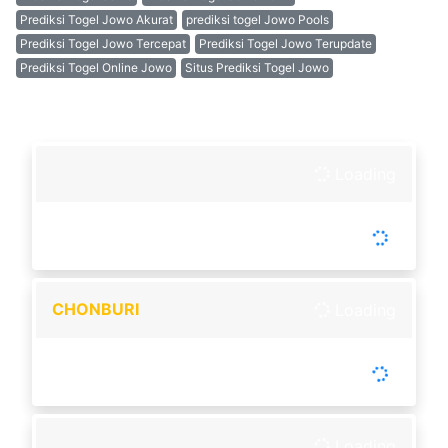
Prediksi Togel Jowo Akurat
prediksi togel Jowo Pools
Prediksi Togel Jowo Tercepat
Prediksi Togel Jowo Terupdate
Prediksi Togel Online Jowo
Situs Prediksi Togel Jowo
KELUARAN TOGEL HARI INI
Loading
-
Tutup :
00:00
Buka :
00:00
Setiap Hari
CHONBURI
Loading
-
Tutup :
07:30
Buka :
08:00
Buka setiap hari
Loading