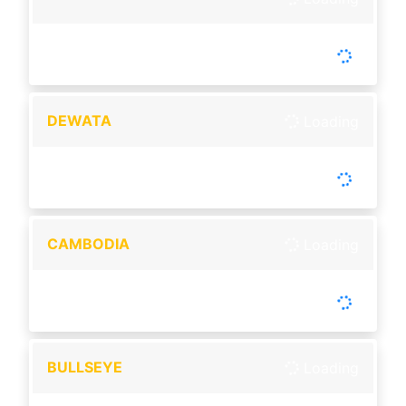
-
Tutup :
00:00
Buka :
00:00
Setiap Hari
DEWATA
Loading
-
Tutup :
10:30
Buka :
11:00
Hari Kamis Libur
CAMBODIA
Loading
-
Tutup :
11:30
Buka :
11:50
Buka setiap hari
BULLSEYE
Loading