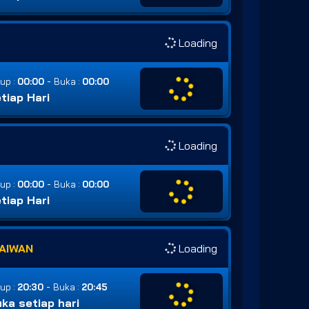
Loading
-
up :
00:00
Buka :
00:00
tiap Hari
Loading
-
up :
00:00
Buka :
00:00
tiap Hari
AIWAN
Loading
-
up :
20:30
Buka :
20:45
ka setiap hari