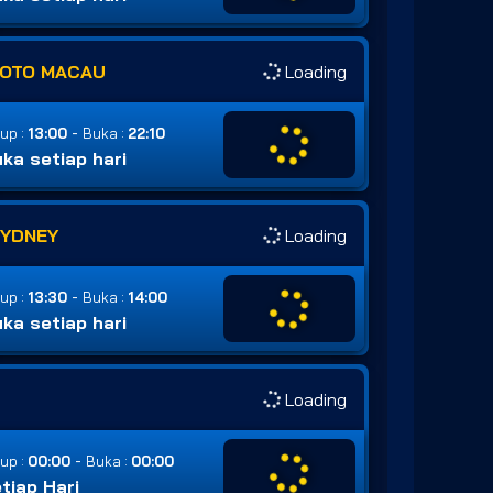
OTO MACAU
Loading
-
up :
13:00
Buka :
22:10
ka setiap hari
YDNEY
Loading
-
up :
13:30
Buka :
14:00
ka setiap hari
Loading
-
up :
00:00
Buka :
00:00
tiap Hari