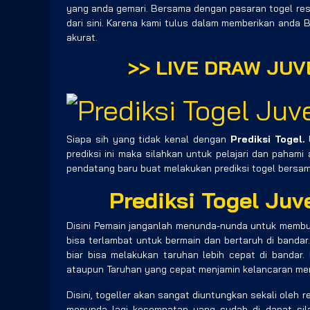
yang anda gemari. Bersama dengan pasaran togel res
dari sini. Karena kami tulus dalam memberikan anda 
akurat.
>>
LIVE DRAW JUV
Siapa sih yang tidak kenal dengan
Prediksi Togel.
U
prediksi ini maka silahkan untuk pelajari dan pahami
pendatang baru buat melakukan prediksi togel bersama
Prediksi Togel Juve
Disini Pemain janganlah menunda-nunda untuk membuat
bisa terlambat untuk bermain dan bertaruh di bandar. 
biar bisa melakukan taruhan lebih cepat di bandar.
ataupun Taruhan yang cepat menjamin kelancaran me
Disini, togeller akan sangat diuntungkan sekali oleh r
menunda lagi kesempatan yang sudah di dapat sil