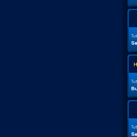
Tut
Se
Tut
Bu
Tut
Se