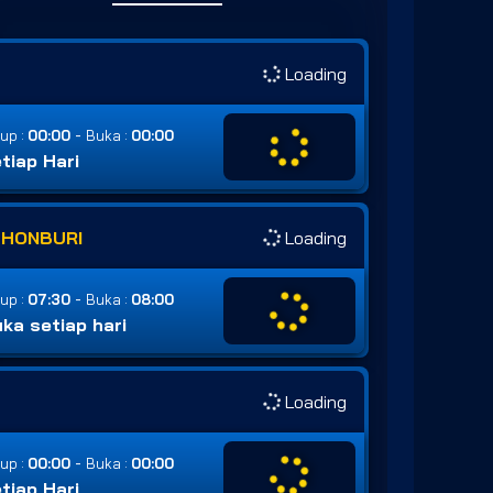
Loading
-
up :
00:00
Buka :
00:00
tiap Hari
HONBURI
Loading
-
up :
07:30
Buka :
08:00
ka setiap hari
Loading
-
up :
00:00
Buka :
00:00
tiap Hari