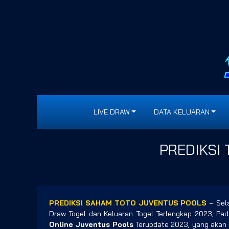
LIVE DRAW
DATA KELUARAN
PREDIKSI
PREDIKSI SAHAM TOTO JUVENTUS POOLS
– Sela
Draw Togel dan Keluaran Togel Terlengkap 2023, Pad
Online Juventus Pools
Terupdate 2023, yang akan