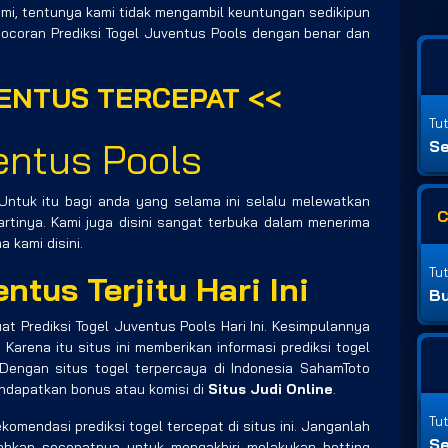
mi, tentunya kami tidak mengambil keuntungan sedikipun
Bocoran Prediksi Togel Juventus Pools dengan benar dan
ENTUS TERCEPAT
<<
Tut
Se
ntuk itu bagi anda yang selama ini selalu melewatkan
C
 artinya. Kami juga disini sangat terbuka dalam menerima
 kami disini.
Tut
ntus Terjitu Hari Ini
Bu
 Prediksi Togel Juventus Pools Hari Ini. Kesimpulannya
Karena itu situs ini memberikan informasi prediksi togel
 Dengan situs togel terpercaya di Indonesia SahamToto
ndapatkan bonus atau komisi di
Situs Judi Online
.
Tut
ekomendasi prediksi togel tercepat di situs ini. Janganlah
Se
ahkan secepatnya untuk mengakhiri melakukan betting