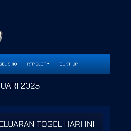
BEL SHIO
RTP SLOT
BUKTI JP
UARI 2025
ELUARAN TOGEL HARI INI