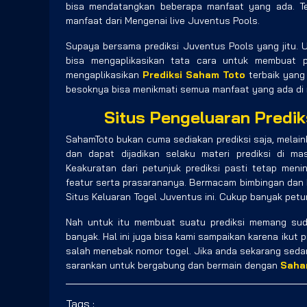
bisa mendatangkan beberapa manfaat yang ada. Te
manfaat dari Mengenai live Juventus Pools.
Supaya bersama prediksi Juventus Pools yang jitu. 
bisa mengaplikasikan tata cara untuk membuat p
mengaplikasikan
Prediksi Saham Toto
terbaik yang 
besoknya bisa menikmati semua manfaat yang ada di r
Situs Pengeluaran Predik
SahamToto bukan cuma sediakan prediksi saja, melainka
dan dapat dijadikan selaku materi prediksi di ma
Keakuratan dari petunjuk prediksi pasti tetap men
featur serta prasarananya. Bermacam bimbingan dan k
Situs Keluaran Togel Juventus ini. Cukup banyak petu
Nah untuk itu membuat suatu prediksi memang sud
banyak. Hal ini juga bisa kami sampaikan karena ikut
salah menebak nomor togel. Jika anda sekarang sed
sarankan untuk bergabung dan bermain dengan
Saha
Tags :