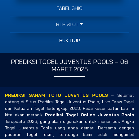
TABEL SHIO
RTP SLOT
BUKTI JP
PREDIKSI TOGEL JUVENTUS POOLS – 06
MARET 2025
PREDIKSI SAHAM TOTO JUVENTUS POOLS
– Selamat
datang di Situs Prediksi Togel Juventus Pools, Live Draw Togel
dan Keluaran Togel Terlengkap 2023, Pada kesempatan kali ini
kita akan meracik
Prediksi Togel Online Juventus Pools
Terupdate 2023, yang akan digunakan untuk menembus Angka
Togel Juventus Pools yang anda gemari. Bersama dengan
pasaran togel resmi, tentunya kami tidak mengambil