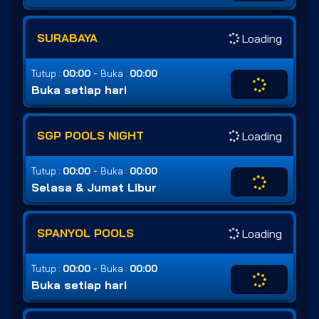
SURABAYA
Loading
-
Tutup :
00:00
Buka :
00:00
Buka setiap hari
SGP POOLS NIGHT
Loading
-
Tutup :
00:00
Buka :
00:00
Selasa & Jumat Libur
SPANYOL POOLS
Loading
-
Tutup :
00:00
Buka :
00:00
Buka setiap hari