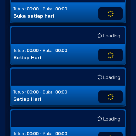
-
Tutup :
00:00
Buka :
00:00
Buka setiap hari
Loading
-
Tutup :
00:00
Buka :
00:00
Setiap Hari
Loading
-
Tutup :
00:00
Buka :
00:00
Setiap Hari
Loading
-
Tutup :
00:00
Buka :
00:00