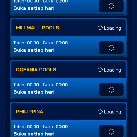
-
Tutup :
00:00
Buka :
00:00
Buka setiap hari
MILLWALL POOLS
Loading
-
Tutup :
00:00
Buka :
00:00
Buka setiap hari
OCEANIA POOLS
Loading
-
Tutup :
00:00
Buka :
00:00
Buka setiap hari
PHILIPPINA
Loading
-
Tutup :
00:00
Buka :
00:00
Buka setiap hari