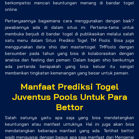
berkompetisi mencari keuntungan menang di bandar togel
online.
Pertanyaannya bagaimana cara menggunakan dengan baik?
jawabannya ada di dalam situs ini. Pertama-tama untuk
membuka berjudi di bandar togel di publikasikan melalui salah
satu menu dalam Situs Prediksi Togel TM Pools. Bisa juga
menggunakan data shio dari mastertogel TMPools dengan
bersumber pada tahun yang bisa di kolaborasikan dengan
analisa dan feeling dari pemain. Dalam bagan shio berikutnya
ada pertanda berapakah yang bisa keluar itu sangat
memberikan tingkatan kemenangan yang besar untuk pemain.
Manfaat Prediksi Togel
Juventus Pools Untuk Para
Bettor
Salah satunya yaitu apa saja yang bisa mendatangkan
keuntungan atau manfaat untuknya. Hal ini juga akan bisa
mendatangkan beberapa manfaat yang ada. Terlihat bettor
wajib menguasai dengan bagus apa saja manfaat dari Mengenai