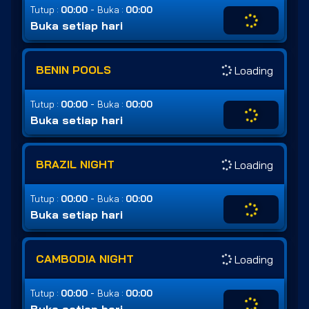
-
Tutup :
00:00
Buka :
00:00
Buka setiap hari
BENIN POOLS
Loading
-
Tutup :
00:00
Buka :
00:00
Buka setiap hari
BRAZIL NIGHT
Loading
-
Tutup :
00:00
Buka :
00:00
Buka setiap hari
CAMBODIA NIGHT
Loading
-
Tutup :
00:00
Buka :
00:00