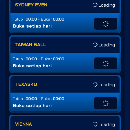
SYDNEY EVEN
Loading
-
Tutup :
00:00
Buka :
00:00
Buka setiap hari
TAIWAN BALL
Loading
-
Tutup :
00:00
Buka :
00:00
Buka setiap hari
TEXAS4D
Loading
-
Tutup :
00:00
Buka :
00:00
Buka setiap hari
VIENNA
Loading