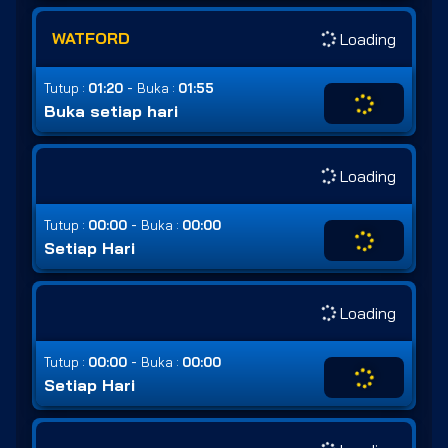
WATFORD
Loading
-
Tutup :
01:20
Buka :
01:55
Buka setiap hari
Loading
-
Tutup :
00:00
Buka :
00:00
Setiap Hari
Loading
-
Tutup :
00:00
Buka :
00:00
Setiap Hari