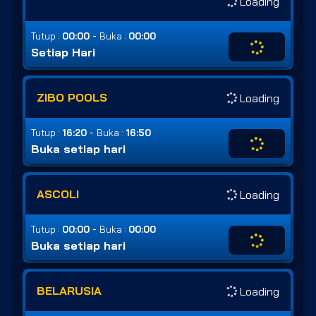
Loading
-
Tutup :
00:00
Buka :
00:00
Setiap Hari
ZIBO POOLS
Loading
-
Tutup :
16:20
Buka :
16:50
Buka setiap hari
ASCOLI
Loading
-
Tutup :
00:00
Buka :
00:00
Buka setiap hari
BELARUSIA
Loading