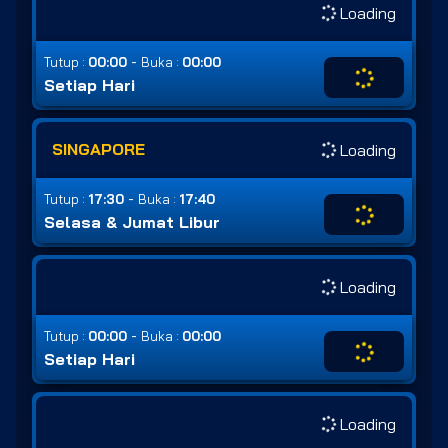
Loading
-
Tutup :
00:00
Buka :
00:00
Setiap Hari
SINGAPORE
Loading
-
Tutup :
17:30
Buka :
17:40
Selasa & Jumat Libur
Loading
-
Tutup :
00:00
Buka :
00:00
Setiap Hari
Loading