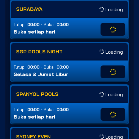
SURABAYA
Loading
-
Tutup :
00:00
Buka :
00:00
Buka setiap hari
SGP POOLS NIGHT
Loading
-
Tutup :
00:00
Buka :
00:00
Selasa & Jumat Libur
SPANYOL POOLS
Loading
-
Tutup :
00:00
Buka :
00:00
Buka setiap hari
SYDNEY EVEN
Loading