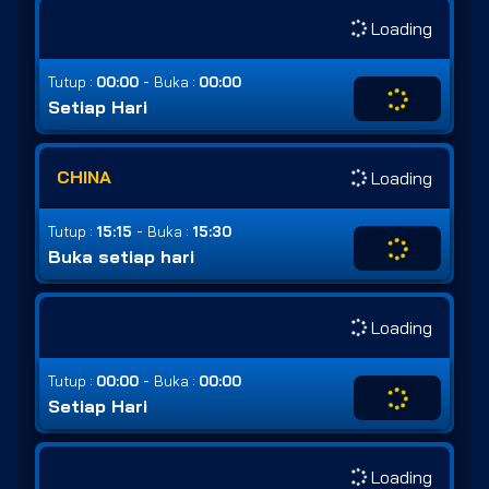
Loading
-
Tutup :
00:00
Buka :
00:00
Setiap Hari
CHINA
Loading
-
Tutup :
15:15
Buka :
15:30
Buka setiap hari
Loading
-
Tutup :
00:00
Buka :
00:00
Setiap Hari
Loading