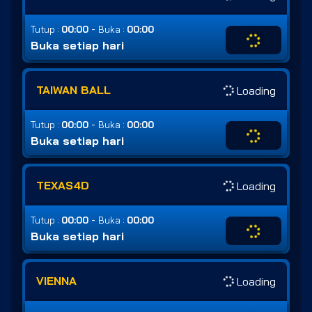
-
Tutup :
00:00
Buka :
00:00
Buka setiap hari
TAIWAN BALL
Loading
-
Tutup :
00:00
Buka :
00:00
Buka setiap hari
TEXAS4D
Loading
-
Tutup :
00:00
Buka :
00:00
Buka setiap hari
VIENNA
Loading