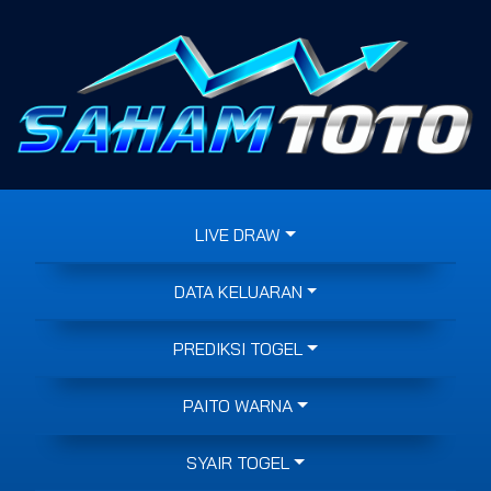
LIVE DRAW
DATA KELUARAN
PREDIKSI TOGEL
PAITO WARNA
SYAIR TOGEL