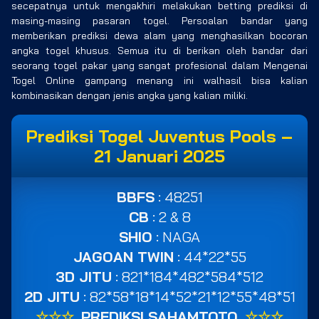
secepatnya untuk mengakhiri melakukan betting prediksi di
masing-masing pasaran togel. Persoalan bandar yang
memberikan prediksi dewa alam yang menghasilkan bocoran
angka togel khusus. Semua itu di berikan oleh bandar dari
seorang togel pakar yang sangat profesional dalam Mengenai
Togel Online gampang menang ini walhasil bisa kalian
kombinasikan dengan jenis angka yang kalian miliki.
Prediksi Togel Juventus Pools –
21 Januari 2025
BBFS
: 48251
CB
: 2 & 8
SHIO
: NAGA
JAGOAN TWIN
: 44*22*55
3D JITU
: 821*184*482*584*512
2D JITU
: 82*58*18*14*52*21*12*55*48*51
☆☆☆
PREDIKSI SAHAMTOTO
☆☆☆