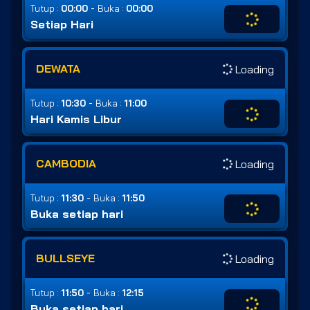
-
Tutup :
00:00
Buka :
00:00
Setiap Hari
DEWATA
Loading
-
Tutup :
10:30
Buka :
11:00
Hari Kamis Libur
CAMBODIA
Loading
-
Tutup :
11:30
Buka :
11:50
Buka setiap hari
BULLSEYE
Loading
-
Tutup :
11:50
Buka :
12:15
Buka setiap hari