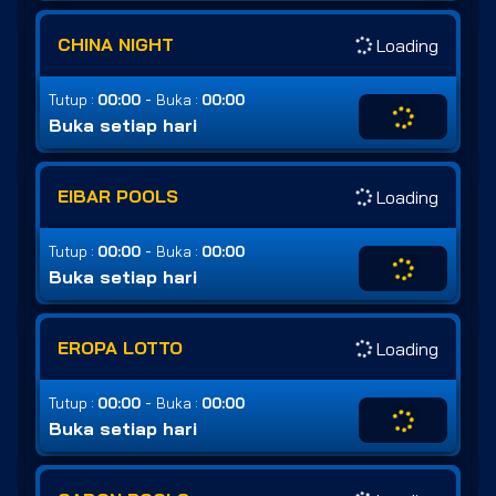
CHINA NIGHT
Loading
-
Tutup :
00:00
Buka :
00:00
Buka setiap hari
EIBAR POOLS
Loading
-
Tutup :
00:00
Buka :
00:00
Buka setiap hari
EROPA LOTTO
Loading
-
Tutup :
00:00
Buka :
00:00
Buka setiap hari