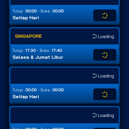
-
Tutup :
00:00
Buka :
00:00
Setiap Hari
SINGAPORE
Loading
-
Tutup :
17:30
Buka :
17:40
Selasa & Jumat Libur
Loading
-
Tutup :
00:00
Buka :
00:00
Setiap Hari
Loading