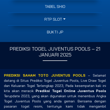
TABEL SHIO
RTP SLOT
BUKTI JP
PREDIKSI TOGEL JUVENTUS POOLS – 21
JANUARI 2025
PREDIKSI SAHAM TOTO JUVENTUS POOLS
– Selamat
datang di Situs Prediksi Togel Juventus Pools, Live Draw Togel
dan Keluaran Togel Terlengkap 2023, Pada kesempatan kali ini
kita akan meracik
Prediksi Togel Online Juventus Pools
Terupdate 2023, yang akan digunakan untuk menembus Angka
Togel Juventus Pools yang anda gemari. Bersama dengan
pasaran togel resmi, tentunya kami tidak mengambil