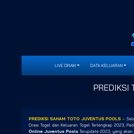
LIVE DRAW
DATA KELUARAN
PREDIKSI
PREDIKSI SAHAM TOTO JUVENTUS POOLS
– Sela
Draw Togel dan Keluaran Togel Terlengkap 2023, Pad
Online Juventus Pools
Terupdate 2023, yang akan