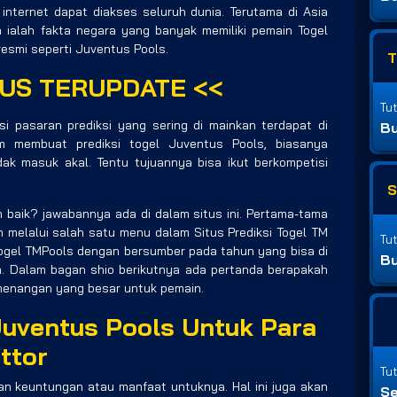
internet dapat diakses seluruh dunia. Terutama di Asia
a ialah fakta negara yang banyak memiliki pemain Togel
 resmi seperti Juventus Pools.
T
TUS
TERUPDATE
<<
Tut
i pasaran prediksi yang sering di mainkan terdapat di
Bu
m membuat prediksi togel Juventus Pools, biasanya
k masuk akal. Tentu tujuannya bisa ikut berkompetisi
S
aik? jawabannya ada di dalam situs ini. Pertama-tama
n melalui salah satu menu dalam Situs Prediksi Togel TM
Tut
togel TMPools dengan bersumber pada tahun yang bisa di
Bu
in. Dalam bagan shio berikutnya ada pertanda berapakah
emenangan yang besar untuk pemain.
Juventus Pools Untuk Para
ttor
Tut
n keuntungan atau manfaat untuknya. Hal ini juga akan
Se