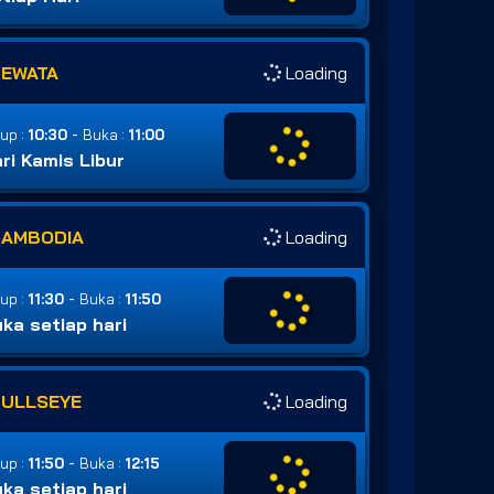
EWATA
Loading
-
up :
10:30
Buka :
11:00
ri Kamis Libur
AMBODIA
Loading
-
up :
11:30
Buka :
11:50
ka setiap hari
ULLSEYE
Loading
-
up :
11:50
Buka :
12:15
ka setiap hari