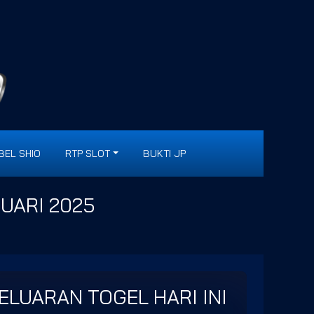
BEL SHIO
RTP SLOT
BUKTI JP
UARI 2025
ELUARAN TOGEL HARI INI