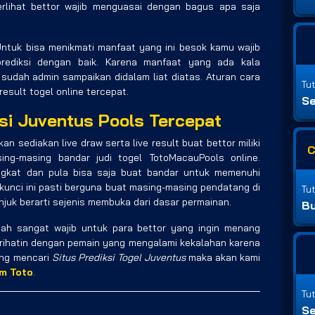
rlihat bettor wajib menguasai dengan bagus apa saja
Untuk bisa menikmati manfaat yang ini besok kamu wajib
rediksi dengan baik. Karena manfaat yang ada kala
sudah admin sampaikan didalam liat diatas. Aturan cara
Tut
esult togel online tercepat.
Se
si Juventus Pools Tercepat
n sediakan live draw serta live result buat bettor miliki
C
sing-masing bandar judi togel TotoMacauPools online.
ingkat dan pula bisa saja buat bandar untuk memenuhi
unci ini pasti berguna buat masing-masing pendatang di
Tut
njuk berarti sejenis membuka dari dasar permainan.
Bu
ah sangat wajib untuk para bettor yang ingin menang
 prihatin dengan pemain yang mengalami kekalahan karena
ang mencari
Situs Prediksi Togel Juventus
maka akan kami
m Toto
.
Tut
Se