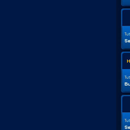
Tut
Se
Tut
Bu
Tut
Se