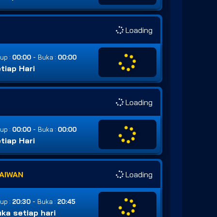
Loading
-
up :
00:00
Buka :
00:00
tiap Hari
Loading
-
up :
00:00
Buka :
00:00
tiap Hari
AIWAN
Loading
-
up :
20:30
Buka :
20:45
ka setiap hari