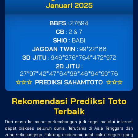
Januari 2025
BBFS
: 27694
CB
: 2 & 7
SHIO
: BABI
JAGOAN TWIN
: 99*22*66
3D JITU
: 946*276*764*472*972
2D JITU
:
27*97*42*47*64*96*46*94*99*76
☆☆☆
PREDIKSI SAHAMTOTO
☆☆☆
Rekomendasi Prediksi Toto
Terbaik
Dari masa ke masa perkembangan judi togel melalui internet
dapat diakses seluruh dunia. Terutama di Asia Tenggara dan
zona sekelilingnya. Faktanya indonesia ialah fakta negara yang