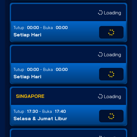
Loading
-
Tutup :
00:00
Buka :
00:00
Setiap Hari
Loading
-
Tutup :
00:00
Buka :
00:00
Setiap Hari
SINGAPORE
Loading
-
Tutup :
17:30
Buka :
17:40
Selasa & Jumat Libur