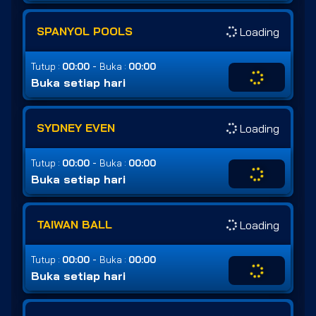
SPANYOL POOLS
Loading
-
Tutup :
00:00
Buka :
00:00
Buka setiap hari
SYDNEY EVEN
Loading
-
Tutup :
00:00
Buka :
00:00
Buka setiap hari
TAIWAN BALL
Loading
-
Tutup :
00:00
Buka :
00:00
Buka setiap hari