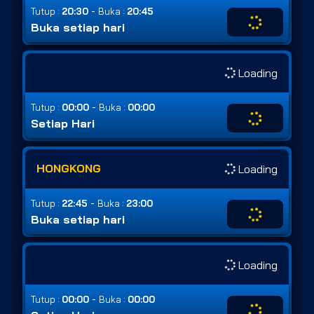
-
Tutup :
20:30
Buka :
20:45
Buka setiap hari
Loading
-
Tutup :
00:00
Buka :
00:00
Setiap Hari
HONGKONG
Loading
-
Tutup :
22:45
Buka :
23:00
Buka setiap hari
Loading
-
Tutup :
00:00
Buka :
00:00