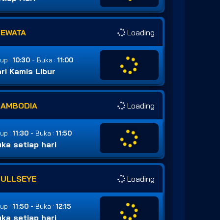
EWATA
Loading
-
up :
10:30
Buka :
11:00
ri Kamis Libur
AMBODIA
Loading
-
up :
11:30
Buka :
11:50
ka setiap hari
ULLSEYE
Loading
-
up :
11:50
Buka :
12:15
ka setiap hari