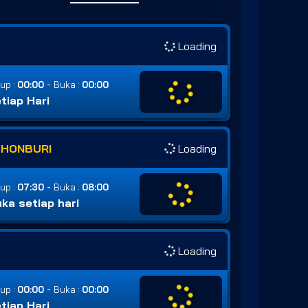
Loading
-
up :
00:00
Buka :
00:00
tiap Hari
HONBURI
Loading
-
up :
07:30
Buka :
08:00
ka setiap hari
Loading
-
up :
00:00
Buka :
00:00
tiap Hari