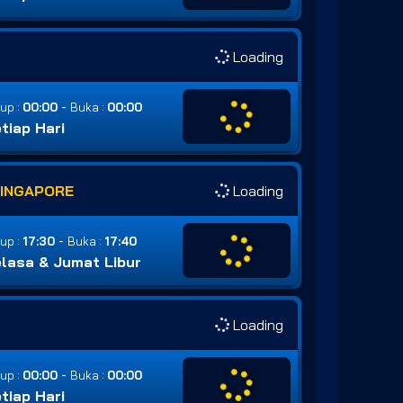
Loading
-
up :
00:00
Buka :
00:00
tiap Hari
INGAPORE
Loading
-
up :
17:30
Buka :
17:40
lasa & Jumat Libur
Loading
-
up :
00:00
Buka :
00:00
tiap Hari