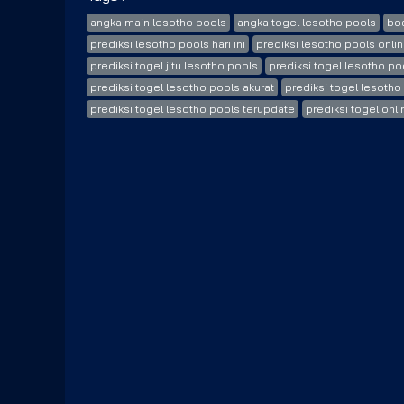
angka main lesotho pools
angka togel lesotho pools
boc
prediksi lesotho pools hari ini
prediksi lesotho pools onli
prediksi togel jitu lesotho pools
prediksi togel lesotho po
prediksi togel lesotho pools akurat
prediksi togel lesotho
prediksi togel lesotho pools terupdate
prediksi togel onl