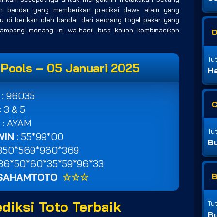
lan bandar yang memberikan prediksi dewa alam yang
 di berikan oleh bandar dari seorang togel pakar yang
ampang menang ini walhasil bisa kalian kombinasikan
D
Tut
 Pools – 05 Januari 2025
Ha
: 96035
C
: 3 & 5
: AYAM
Tut
WIN
: 55*99*00
Bu
350*569*960*369
36*50*60*35*59*96*33
 SAHAMTOTO
☆☆☆
B
diksi Toto Terbaik
Tut
Bu