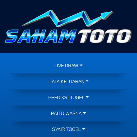
LIVE DRAW
DATA KELUARAN
PREDIKSI TOGEL
PAITO WARNA
SYAIR TOGEL