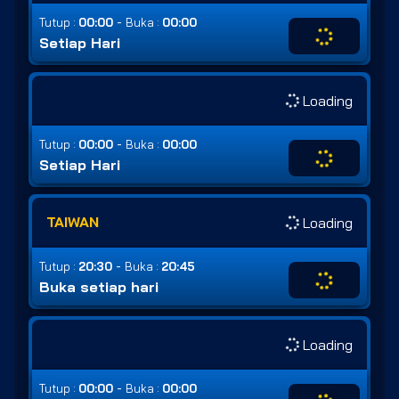
-
Tutup :
00:00
Buka :
00:00
Setiap Hari
Loading
-
Tutup :
00:00
Buka :
00:00
Setiap Hari
TAIWAN
Loading
-
Tutup :
20:30
Buka :
20:45
Buka setiap hari
Loading
-
Tutup :
00:00
Buka :
00:00