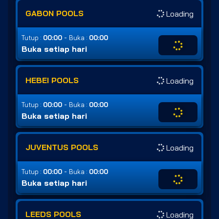
GABON POOLS
Loading
-
Tutup :
00:00
Buka :
00:00
Buka setiap hari
HEBEI POOLS
Loading
-
Tutup :
00:00
Buka :
00:00
Buka setiap hari
JUVENTUS POOLS
Loading
-
Tutup :
00:00
Buka :
00:00
Buka setiap hari
LEEDS POOLS
Loading