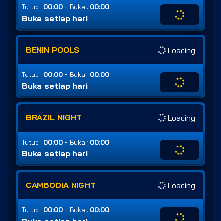
-
Tutup :
00:00
Buka :
00:00
Buka setiap hari
BENIN POOLS
Loading
-
Tutup :
00:00
Buka :
00:00
Buka setiap hari
BRAZIL NIGHT
Loading
-
Tutup :
00:00
Buka :
00:00
Buka setiap hari
CAMBODIA NIGHT
Loading
-
Tutup :
00:00
Buka :
00:00