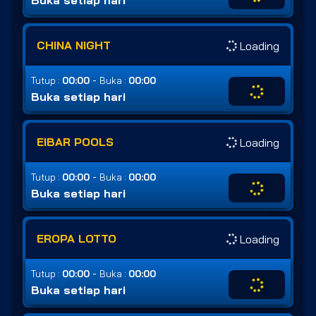
Buka setiap hari
CHINA NIGHT
Loading
-
Tutup :
00:00
Buka :
00:00
Buka setiap hari
EIBAR POOLS
Loading
-
Tutup :
00:00
Buka :
00:00
Buka setiap hari
EROPA LOTTO
Loading
-
Tutup :
00:00
Buka :
00:00
Buka setiap hari