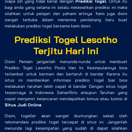
Siapa sih yang tidak kenal dengan
Prediksi Togel.
Untuk itu
bagi anda yang selama ini selalu melewatkan prediksi ini maka
silahkan untuk pelajari dan pahami artinya. Kami juga disini
sangat terbuka dalam menerima pendatang baru buat
melakukan prediksi togel bersama kami disini.
Prediksi Togel Lesotho
Terjitu Hari Ini
Disini Pemain janganlah menunda-nunda untuk membuat
Prediksi Togel Lesotho Pools Hari Ini. Kesimpulannya bisa
terlambat untuk bermain dan bertaruh di bandar. Karena itu
situs ini memberikan informasi prediksi togel biar bisa
melakukan taruhan lebih cepat di bandar. Dengan situs togel
terpercaya di Indonesia SahamToto ataupun Taruhan yang
cepat menjamin kelancaran mendapatkan bonus atau komisi di
Situs Judi Online
.
Disini, togeller akan sangat diuntungkan sekali oleh
rekomendasi prediksi togel tercepat di situs ini. Janganlah
menunda lagi kesempatan yang sudah di dapat silahkan