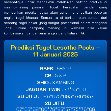
secepatnya untuk mengakhiri melakukan betting prediksi di
masing-masing pasaran togel. Persoalan bandar yang
memberikan prediksi dewa alam yang menghasilkan bocoran
angka togel khusus. Semua itu di berikan oleh bandar dari
seorang togel pakar yang sangat profesional dalam Mengenai
Togel Online gampang menang ini walhasil bisa kalian
kombinasikan dengan jenis angka yang kalian miliki.
Prediksi Togel Lesotho Pools –
11 Januari 2025
BBFS
: 68507
CB
: 5 & 6
SHIO
: KAMBING
JAGOAN TWIN
: 77*55*00
3D JITU
: 086*075*685*786*857
2D JITU
:
07*05*68*00*78*85*57*75*76*08