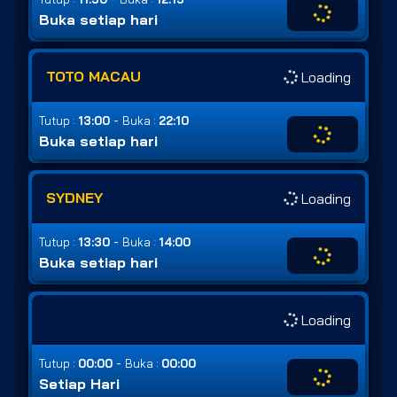
Buka setiap hari
TOTO MACAU
Loading
-
Tutup :
13:00
Buka :
22:10
Buka setiap hari
SYDNEY
Loading
-
Tutup :
13:30
Buka :
14:00
Buka setiap hari
Loading
-
Tutup :
00:00
Buka :
00:00
Setiap Hari