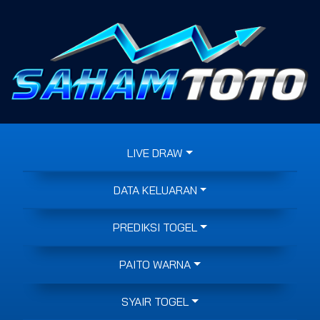
LIVE DRAW
DATA KELUARAN
PREDIKSI TOGEL
PAITO WARNA
SYAIR TOGEL