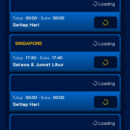
Loading
-
Tutup :
00:00
Buka :
00:00
Setiap Hari
SINGAPORE
Loading
-
Tutup :
17:30
Buka :
17:40
Selasa & Jumat Libur
Loading
-
Tutup :
00:00
Buka :
00:00
Setiap Hari
Loading