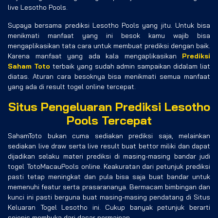
live Lesotho Pools.
Supaya bersama prediksi Lesotho Pools yang jitu. Untuk bisa
menikmati manfaat yang ini besok kamu wajib bisa
mengaplikasikan tata cara untuk membuat prediksi dengan baik.
Karena manfaat yang ada kala mengaplikasikan
Prediksi
Saham Toto
terbaik yang sudah admin sampaikan didalam liat
diatas. Aturan cara besoknya bisa menikmati semua manfaat
yang ada di result togel online tercepat.
Situs Pengeluaran Prediksi Lesotho
Pools Tercepat
SahamToto bukan cuma sediakan prediksi saja, melainkan
sediakan live draw serta live result buat bettor miliki dan dapat
dijadikan selaku materi prediksi di masing-masing bandar judi
togel TotoMacauPools online. Keakuratan dari petunjuk prediksi
pasti tetap meningkat dan pula bisa saja buat bandar untuk
memenuhi featur serta prasarananya. Bermacam bimbingan dan
kunci ini pasti berguna buat masing-masing pendatang di Situs
Keluaran Togel Lesotho ini. Cukup banyak petunjuk berarti
sejenis membuka dari dasar permainan.