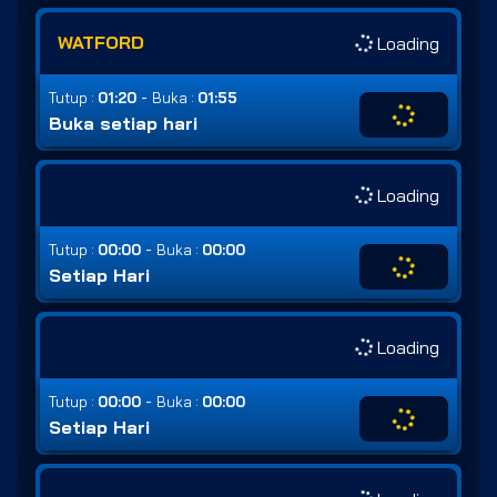
WATFORD
Loading
-
Tutup :
01:20
Buka :
01:55
Buka setiap hari
Loading
-
Tutup :
00:00
Buka :
00:00
Setiap Hari
Loading
-
Tutup :
00:00
Buka :
00:00
Setiap Hari