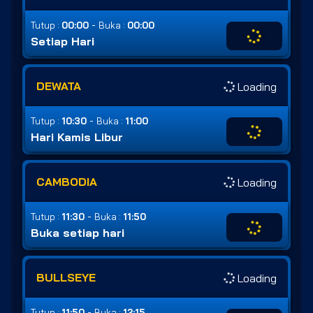
-
Tutup :
00:00
Buka :
00:00
Setiap Hari
DEWATA
Loading
-
Tutup :
10:30
Buka :
11:00
Hari Kamis Libur
CAMBODIA
Loading
-
Tutup :
11:30
Buka :
11:50
Buka setiap hari
BULLSEYE
Loading
-
Tutup :
11:50
Buka :
12:15