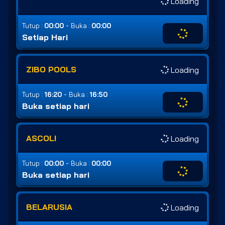
Loading
-
Tutup :
00:00
Buka :
00:00
Setiap Hari
ZIBO POOLS
Loading
-
Tutup :
16:20
Buka :
16:50
Buka setiap hari
ASCOLI
Loading
-
Tutup :
00:00
Buka :
00:00
Buka setiap hari
BELARUSIA
Loading