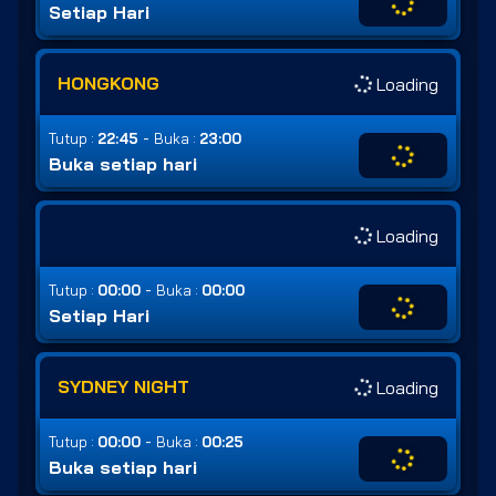
Setiap Hari
HONGKONG
Loading
-
Tutup :
22:45
Buka :
23:00
Buka setiap hari
Loading
-
Tutup :
00:00
Buka :
00:00
Setiap Hari
SYDNEY NIGHT
Loading
-
Tutup :
00:00
Buka :
00:25
Buka setiap hari