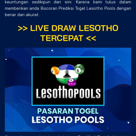
keuntungan sedikipun dari sini. Karena kami tulus dalam
memberikan anda Bocoran Prediksi Togel Lesotho Pools dengan
benar dan akurat.
>>
LIVE DRAW LESOTHO
TERCEPAT
<<