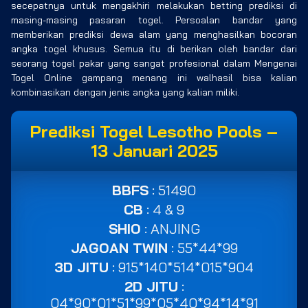
secepatnya untuk mengakhiri melakukan betting prediksi di
masing-masing pasaran togel. Persoalan bandar yang
memberikan prediksi dewa alam yang menghasilkan bocoran
angka togel khusus. Semua itu di berikan oleh bandar dari
seorang togel pakar yang sangat profesional dalam Mengenai
Togel Online gampang menang ini walhasil bisa kalian
kombinasikan dengan jenis angka yang kalian miliki.
Prediksi Togel Lesotho Pools –
13 Januari 2025
BBFS
: 51490
CB
: 4 & 9
SHIO
: ANJING
JAGOAN TWIN
: 55*44*99
3D JITU
: 915*140*514*015*904
2D JITU
:
04*90*01*51*99*05*40*94*14*91