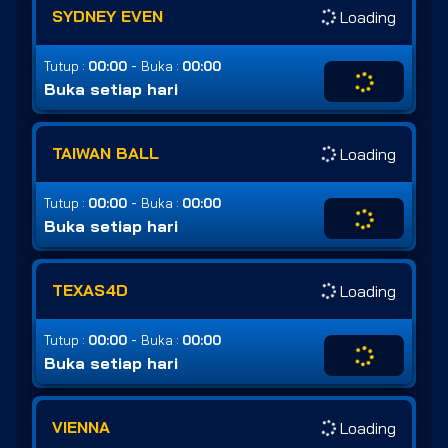
SYDNEY EVEN
Loading
-
Tutup :
00:00
Buka :
00:00
Buka setiap hari
TAIWAN BALL
Loading
-
Tutup :
00:00
Buka :
00:00
Buka setiap hari
TEXAS4D
Loading
-
Tutup :
00:00
Buka :
00:00
Buka setiap hari
VIENNA
Loading