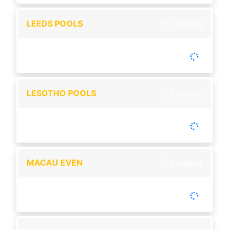
LEEDS POOLS
Loading
-
Tutup :
00:00
Buka :
00:00
Buka setiap hari
LESOTHO POOLS
Loading
-
Tutup :
00:00
Buka :
00:00
Buka setiap hari
MACAU EVEN
Loading
-
Tutup :
00:00
Buka :
00:00
Buka setiap hari