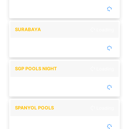
-
Tutup :
00:00
Buka :
00:00
Buka setiap hari
SURABAYA
Loading
-
Tutup :
00:00
Buka :
00:00
Buka setiap hari
SGP POOLS NIGHT
Loading
-
Tutup :
00:00
Buka :
00:00
Selasa & Jumat Libur
SPANYOL POOLS
Loading
-
Tutup :
00:00
Buka :
00:00
Buka setiap hari