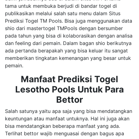
tama untuk membuka berjudi di bandar togel di
publikasikan melalui salah satu menu dalam Situs
Prediksi Togel TM Pools. Bisa juga menggunakan data
shio dari mastertogel TMPools dengan bersumber
pada tahun yang bisa di kolaborasikan dengan analisa
dan feeling dari pemain. Dalam bagan shio berikutnya
ada pertanda berapakah yang bisa keluar itu sangat
memberikan tingkatan kemenangan yang besar untuk
pemain.
Manfaat Prediksi Togel
Lesotho Pools Untuk Para
Bettor
Salah satunya yaitu apa saja yang bisa mendatangkan
keuntungan atau manfaat untuknya. Hal ini juga akan
bisa mendatangkan beberapa manfaat yang ada.
Terlihat bettor wajib menguasai dengan bagus apa