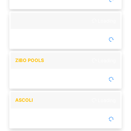
Setiap Hari
Loading
-
Tutup :
00:00
Buka :
00:00
Setiap Hari
ZIBO POOLS
Loading
-
Tutup :
16:20
Buka :
16:50
Buka setiap hari
ASCOLI
Loading
-
Tutup :
00:00
Buka :
00:00
Buka setiap hari