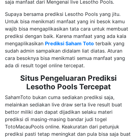
saja manfaat dari Mengenai live Lesotho Pools.
Supaya bersama prediksi Lesotho Pools yang jitu.
Untuk bisa menikmati manfaat yang ini besok kamu
wajib bisa mengaplikasikan tata cara untuk membuat
prediksi dengan baik. Karena manfaat yang ada kala
mengaplikasikan
Prediksi Saham Toto
terbaik yang
sudah admin sampaikan didalam liat diatas. Aturan
cara besoknya bisa menikmati semua manfaat yang
ada di result togel online tercepat.
Situs Pengeluaran Prediksi
Lesotho Pools Tercepat
SahamToto bukan cuma sediakan prediksi saja,
melainkan sediakan live draw serta live result buat
bettor miliki dan dapat dijadikan selaku materi
prediksi di masing-masing bandar judi togel
TotoMacauPools online. Keakuratan dari petunjuk
prediksi pasti tetap meningkat dan pula bisa saja buat