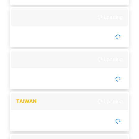
Loading
-
Tutup :
00:00
Buka :
00:00
Setiap Hari
Loading
-
Tutup :
00:00
Buka :
00:00
Setiap Hari
TAIWAN
Loading
-
Tutup :
20:30
Buka :
20:45
Buka setiap hari