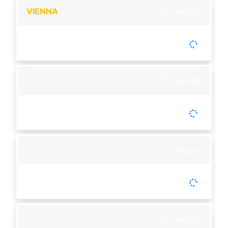
VIENNA
Loading
-
Tutup :
00:00
Buka :
00:00
Buka setiap hari
Loading
-
Tutup :
00:00
Buka :
00:00
Setiap Hari
Loading
-
Tutup :
00:00
Buka :
00:00
Setiap Hari
Loading