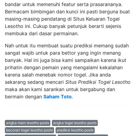
bandar untuk memenuhi featur serta prasarananya.
Bermacam bimbingan dan kunci ini pasti berguna buat
masing-masing pendatang di Situs Keluaran Togel
Lesotho ini. Cukup banyak petunjuk berarti sejenis
membuka dari dasar permainan.
Nah untuk itu membuat suatu prediksi memang sudah
sangat wajib untuk para bettor yang ingin menang
banyak. Hal ini juga bisa kami sampaikan karena ikut
prihatin dengan pemain yang mengalami kekalahan
karena salah menebak nomor togel. Jika anda
sekarang sedang mencari
Situs Prediksi Togel Lesotho
maka akan kami sarankan untuk bergabung dan
bermain dengan
Saham Toto
.
Tags :
angka main lesotho pools
angka togel lesotho pools
bocoran togel lesotho pools
prediksi lesotho pools