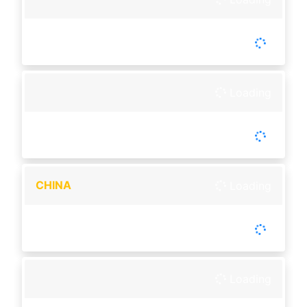
-
Tutup :
00:00
Buka :
00:00
Setiap Hari
Loading
-
Tutup :
00:00
Buka :
00:00
Setiap Hari
CHINA
Loading
-
Tutup :
15:15
Buka :
15:30
Buka setiap hari
Loading