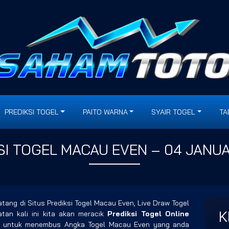
PREDIKSI TOGEL
PAITO WARNA
SYAIR TOGEL
TA
SI TOGEL MACAU EVEN – 04 JANUA
tang di Situs Prediksi Togel Macau Even, Live Draw Togel
K
tan kali ini kita akan meracik
Prediksi Togel Online
n untuk menembus Angka Togel Macau Even yang anda