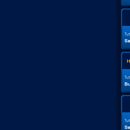
Tut
Se
Tut
Bu
Tut
Se