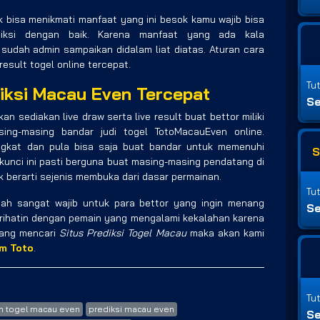
 bisa menikmati manfaat yang ini besok kamu wajib bisa
diksi dengan baik. Karena manfaat yang ada kala
sudah admin sampaikan didalam liat diatas. Aturan cara
esult togel online tercepat.
Tut
iksi Macau Even Tercepat
Se
n sediakan live draw serta live result buat bettor miliki
sing-masing bandar judi togel TotoMacauEven online.
ingkat dan pula bisa saja buat bandar untuk memenuhi
S
unci ini pasti berguna buat masing-masing pendatang di
k berarti sejenis membuka dari dasar permainan.
Tut
ah sangat wajib untuk para bettor yang ingin menang
Se
 prihatin dengan pemain yang mengalami kekalahan karena
dang mencari
Situs Prediksi Togel Macau
maka akan kami
m Toto
.
Tut
n togel macau even
prediksi macau even
Se