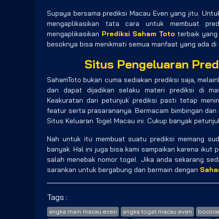
Supaya bersama prediksi Macau Even yang jitu. Untuk
mengaplikasikan tata cara untuk membuat pre
mengaplikasikan
Prediksi Saham Toto
terbaik yang 
besoknya bisa menikmati semua manfaat yang ada di r
Situs Pengeluaran Pred
SahamToto bukan cuma sediakan prediksi saja, melainka
dan dapat dijadikan selaku materi prediksi di ma
Keakuratan dari petunjuk prediksi pasti tetap men
featur serta prasarananya. Bermacam bimbingan dan k
Situs Keluaran Togel Macau ini. Cukup banyak petunju
Nah untuk itu membuat suatu prediksi memang sud
banyak. Hal ini juga bisa kami sampaikan karena ikut
salah menebak nomor togel. Jika anda sekarang se
sarankan untuk bergabung dan bermain dengan
Saha
Tags :
angka main macau even
angka togel macau even
bocora