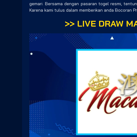
gemari. Bersama dengan pasaran togel resmi, tentuny
Karena kami tulus dalam memberikan anda Bocoran Pr
>>
LIVE DRAW M