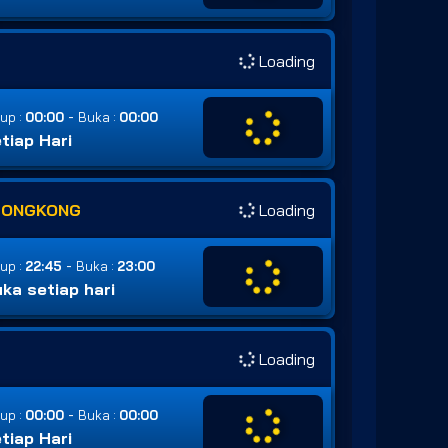
Loading
-
up :
00:00
Buka :
00:00
tiap Hari
HONGKONG
Loading
-
up :
22:45
Buka :
23:00
ka setiap hari
Loading
-
up :
00:00
Buka :
00:00
tiap Hari