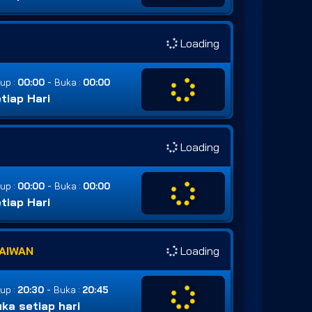
Loading
-
up :
00:00
Buka :
00:00
tiap Hari
Loading
-
up :
00:00
Buka :
00:00
tiap Hari
AIWAN
Loading
-
up :
20:30
Buka :
20:45
ka setiap hari