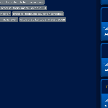
prediksi sahamtoto macau even
prediksi togel macau even 2023
en even
prediksi togel macau even tercepat
e macau even
situs prediksi togel macau even
Tut
Se
Tut
Se
T
Tut
Bu