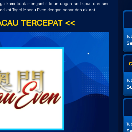
a kami tidak mengambil keuntungan sedikipun dari sini.
ediksi Togel Macau Even dengan benar dan akurat.
ACAU TERCEPAT
<<
Tut
Se
C
Tut
Bu
Tut
Se