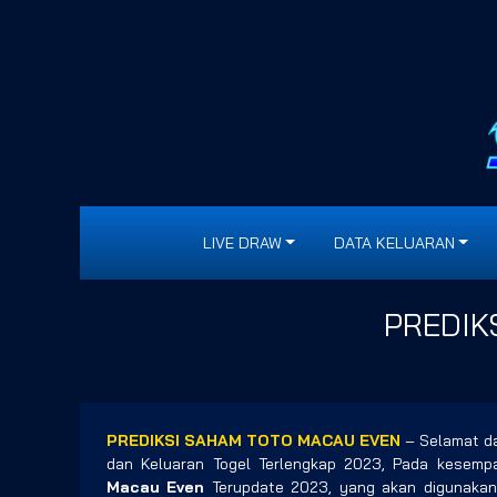
LIVE DRAW
DATA KELUARAN
PREDIK
PREDIKSI SAHAM TOTO MACAU EVEN
– Selamat da
dan Keluaran Togel Terlengkap 2023, Pada kesempa
Macau Even
Terupdate 2023, yang akan digunaka