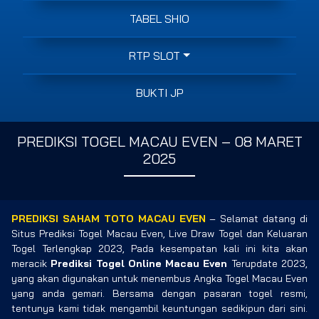
TABEL SHIO
RTP SLOT
BUKTI JP
PREDIKSI TOGEL MACAU EVEN – 08 MARET
2025
PREDIKSI SAHAM TOTO MACAU EVEN
– Selamat datang di
Situs Prediksi Togel Macau Even, Live Draw Togel dan Keluaran
Togel Terlengkap 2023, Pada kesempatan kali ini kita akan
meracik
Prediksi Togel Online Macau Even
Terupdate 2023,
yang akan digunakan untuk menembus Angka Togel Macau Even
yang anda gemari. Bersama dengan pasaran togel resmi,
tentunya kami tidak mengambil keuntungan sedikipun dari sini.