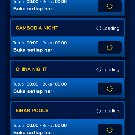
-
Tutup :
00:00
Buka :
00:00
Buka setiap hari
CAMBODIA NIGHT
Loading
-
Tutup :
00:00
Buka :
00:00
Buka setiap hari
CHINA NIGHT
Loading
-
Tutup :
00:00
Buka :
00:00
Buka setiap hari
EIBAR POOLS
Loading
-
Tutup :
00:00
Buka :
00:00
Buka setiap hari