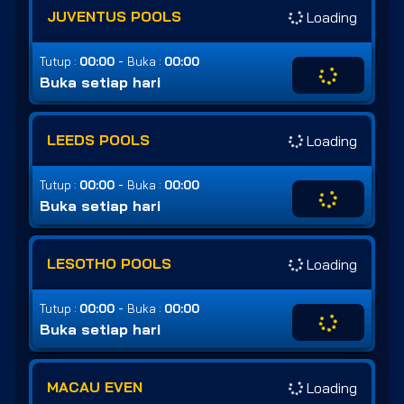
JUVENTUS POOLS
Loading
-
Tutup :
00:00
Buka :
00:00
Buka setiap hari
LEEDS POOLS
Loading
-
Tutup :
00:00
Buka :
00:00
Buka setiap hari
LESOTHO POOLS
Loading
-
Tutup :
00:00
Buka :
00:00
Buka setiap hari
MACAU EVEN
Loading