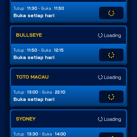
-
Tutup :
11:30
Buka :
11:50
Buka setiap hari
BULLSEYE
Loading
-
Tutup :
11:50
Buka :
12:15
Buka setiap hari
TOTO MACAU
Loading
-
Tutup :
13:00
Buka :
22:10
Buka setiap hari
SYDNEY
Loading
-
Tutup :
13:30
Buka :
14:00