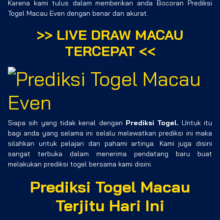
Karena kami tulus dalam memberikan anda Bocoran Prediksi
Togel Macau Even dengan benar dan akurat.
>>
LIVE DRAW MACAU
TERCEPAT
<<
Siapa sih yang tidak kenal dengan
Prediksi Togel.
Untuk itu
bagi anda yang selama ini selalu melewatkan prediksi ini maka
silahkan untuk pelajari dan pahami artinya. Kami juga disini
sangat terbuka dalam menerima pendatang baru buat
melakukan prediksi togel bersama kami disini.
Prediksi Togel Macau
Terjitu Hari Ini