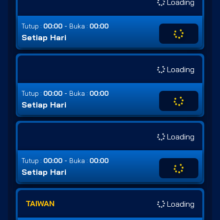
Loading
-
Tutup :
00:00
Buka :
00:00
Setiap Hari
Loading
-
Tutup :
00:00
Buka :
00:00
Setiap Hari
Loading
-
Tutup :
00:00
Buka :
00:00
Setiap Hari
TAIWAN
Loading