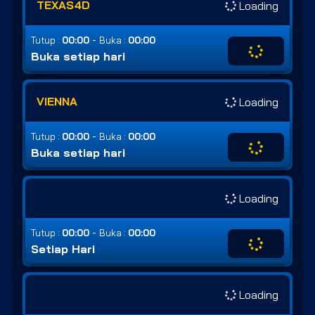
TEXAS4D
Loading
-
Tutup :
00:00
Buka :
00:00
Buka setiap hari
VIENNA
Loading
-
Tutup :
00:00
Buka :
00:00
Buka setiap hari
Loading
-
Tutup :
00:00
Buka :
00:00
Setiap Hari
Loading