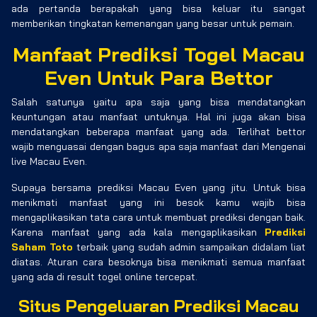
ada pertanda berapakah yang bisa keluar itu sangat
memberikan tingkatan kemenangan yang besar untuk pemain.
Manfaat Prediksi Togel Macau
Even Untuk Para Bettor
Salah satunya yaitu apa saja yang bisa mendatangkan
keuntungan atau manfaat untuknya. Hal ini juga akan bisa
mendatangkan beberapa manfaat yang ada. Terlihat bettor
wajib menguasai dengan bagus apa saja manfaat dari Mengenai
live Macau Even.
Supaya bersama prediksi Macau Even yang jitu. Untuk bisa
menikmati manfaat yang ini besok kamu wajib bisa
mengaplikasikan tata cara untuk membuat prediksi dengan baik.
Karena manfaat yang ada kala mengaplikasikan
Prediksi
Saham Toto
terbaik yang sudah admin sampaikan didalam liat
diatas. Aturan cara besoknya bisa menikmati semua manfaat
yang ada di result togel online tercepat.
Situs Pengeluaran Prediksi Macau