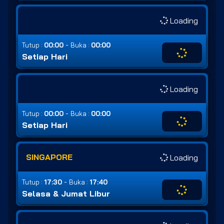
Loading
-
Tutup :
00:00
Buka :
00:00
Setiap Hari
Loading
-
Tutup :
00:00
Buka :
00:00
Setiap Hari
SINGAPORE
Loading
-
Tutup :
17:30
Buka :
17:40
Selasa & Jumat Libur