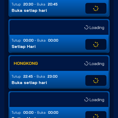
-
Tutup :
20:30
Buka :
20:45
Buka setiap hari
Loading
-
Tutup :
00:00
Buka :
00:00
Setiap Hari
HONGKONG
Loading
-
Tutup :
22:45
Buka :
23:00
Buka setiap hari
Loading
-
Tutup :
00:00
Buka :
00:00