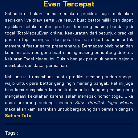
Even Tercepat
SahamToto bukan cuma sediakan prediksi saja, melainkan
sediakan live draw serta live result buat bettor miliki dan dapat
dijadikan selaku materi prediksi di masing-masing bandar judi
togel TotoMacauEven online. Keakuratan dari petunjuk prediksi
pasti tetap meningkat dan pula bisa saja buat bandar untuk
memenuhi featur serta prasarananya. Bermacam bimbingan dan
kunci ini pasti berguna buat masing-masing pendatang di Situs
Keluaran Togel Macau ini. Cukup banyak petunjuk berarti sejenis
membuka dari dasar permainan.
Nah untuk itu membuat suatu prediksi memang sudah sangat
wajib untuk para bettor yang ingin menang banyak. Hal ini juga
bisa kami sampaikan karena ikut prihatin dengan pemain yang
mengalami kekalahan karena salah menebak nomor togel. Jika
anda sekarang sedang mencari
Situs Prediksi Togel Macau
maka akan kami sarankan untuk bergabung dan bermain dengan
Saham Toto
.
Tags :