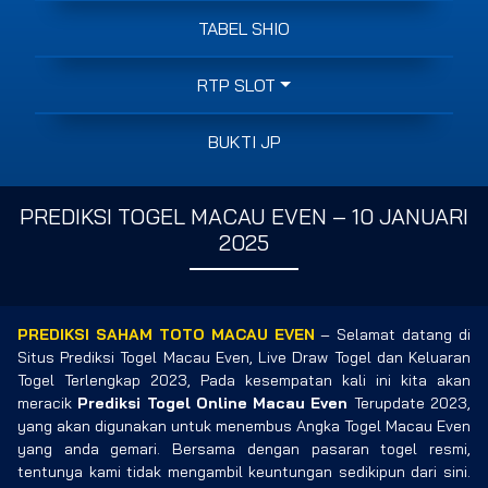
TABEL SHIO
RTP SLOT
BUKTI JP
PREDIKSI TOGEL MACAU EVEN – 10 JANUARI
2025
PREDIKSI SAHAM TOTO MACAU EVEN
– Selamat datang di
Situs Prediksi Togel Macau Even, Live Draw Togel dan Keluaran
Togel Terlengkap 2023, Pada kesempatan kali ini kita akan
meracik
Prediksi Togel Online Macau Even
Terupdate 2023,
yang akan digunakan untuk menembus Angka Togel Macau Even
yang anda gemari. Bersama dengan pasaran togel resmi,
tentunya kami tidak mengambil keuntungan sedikipun dari sini.