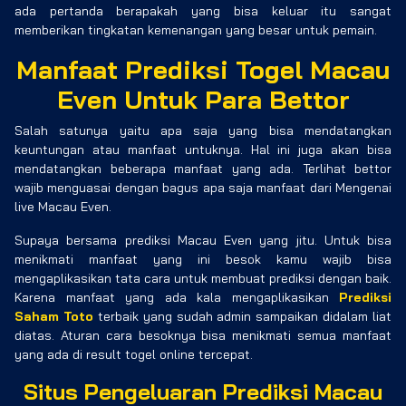
ada pertanda berapakah yang bisa keluar itu sangat
memberikan tingkatan kemenangan yang besar untuk pemain.
Manfaat Prediksi Togel Macau
Even Untuk Para Bettor
Salah satunya yaitu apa saja yang bisa mendatangkan
keuntungan atau manfaat untuknya. Hal ini juga akan bisa
mendatangkan beberapa manfaat yang ada. Terlihat bettor
wajib menguasai dengan bagus apa saja manfaat dari Mengenai
live Macau Even.
Supaya bersama prediksi Macau Even yang jitu. Untuk bisa
menikmati manfaat yang ini besok kamu wajib bisa
mengaplikasikan tata cara untuk membuat prediksi dengan baik.
Karena manfaat yang ada kala mengaplikasikan
Prediksi
Saham Toto
terbaik yang sudah admin sampaikan didalam liat
diatas. Aturan cara besoknya bisa menikmati semua manfaat
yang ada di result togel online tercepat.
Situs Pengeluaran Prediksi Macau