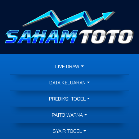
LIVE DRAW
DATA KELUARAN
PREDIKSI TOGEL
PAITO WARNA
SYAIR TOGEL