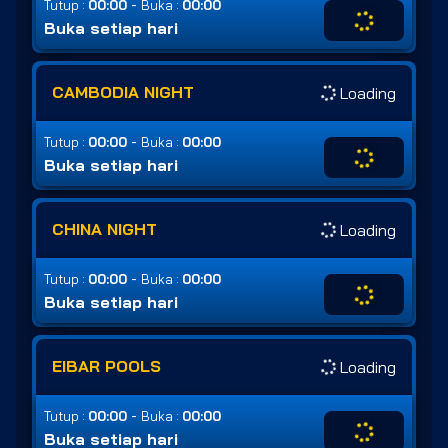
-
Tutup :
00:00
Buka :
00:00
Buka setiap hari
CAMBODIA NIGHT
Loading
-
Tutup :
00:00
Buka :
00:00
Buka setiap hari
CHINA NIGHT
Loading
-
Tutup :
00:00
Buka :
00:00
Buka setiap hari
EIBAR POOLS
Loading
-
Tutup :
00:00
Buka :
00:00
Buka setiap hari