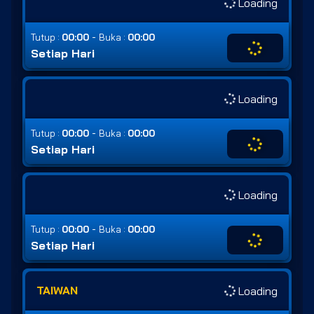
Loading
-
Tutup :
00:00
Buka :
00:00
Setiap Hari
Loading
-
Tutup :
00:00
Buka :
00:00
Setiap Hari
Loading
-
Tutup :
00:00
Buka :
00:00
Setiap Hari
TAIWAN
Loading