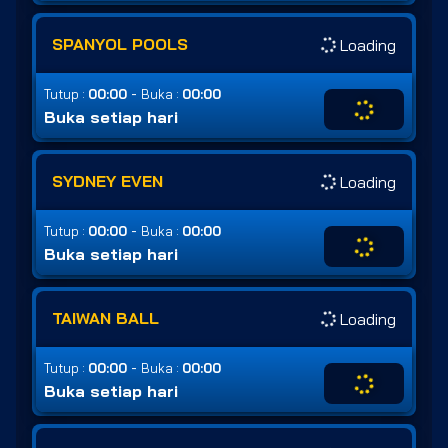
SPANYOL POOLS
Loading
-
Tutup :
00:00
Buka :
00:00
Buka setiap hari
SYDNEY EVEN
Loading
-
Tutup :
00:00
Buka :
00:00
Buka setiap hari
TAIWAN BALL
Loading
-
Tutup :
00:00
Buka :
00:00
Buka setiap hari