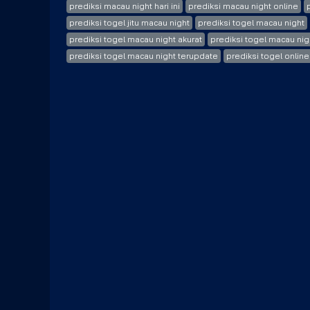
prediksi macau night hari ini
prediksi macau night online
prediksi togel jitu macau night
prediksi togel macau night
prediksi togel macau night akurat
prediksi togel macau nig
prediksi togel macau night terupdate
prediksi togel onlin