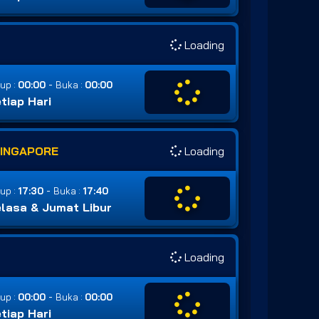
Loading
-
up :
00:00
Buka :
00:00
tiap Hari
INGAPORE
Loading
-
up :
17:30
Buka :
17:40
lasa & Jumat Libur
Loading
-
up :
00:00
Buka :
00:00
tiap Hari