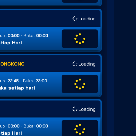
Loading
-
up :
00:00
Buka :
00:00
tiap Hari
HONGKONG
Loading
-
up :
22:45
Buka :
23:00
ka setiap hari
Loading
-
up :
00:00
Buka :
00:00
tiap Hari