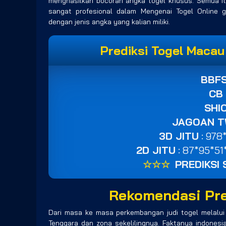
menghasilkan bocoran angka togel khusus. Semua itu
sangat profesional dalam Mengenai Togel Online g
dengan jenis angka yang kalian miliki.
Prediksi Togel Macau
BBF
CB
SHI
JAGOAN T
3D JITU
: 978
2D JITU
: 87*95*51
☆☆☆
PREDIKSI
Rekomendasi Pre
Dari masa ke masa perkembangan judi togel melalui 
Tenggara dan zona sekelilingnya. Faktanya indonesi