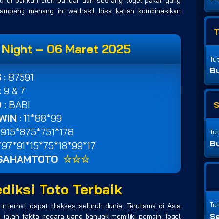
 di berikan oleh bandar dari seorang togel pakar yang
ampang menang ini walhasil bisa kalian kombinasikan
T
 Night – 06 Maret 2025
Tut
Bu
S
: 87591
: 9 & 7
O
: BABI
S
WIN
: 11*88*99
*915*875*751*178
Tut
Bu
*97*91*15*75*18*99*17
 SAHAMTOTO
☆☆☆
diksi Toto Terbaik
Tut
internet dapat diakses seluruh dunia. Terutama di Asia
Se
a ialah fakta negara yang banyak memiliki pemain Togel