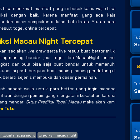
k bisa menikmati manfaat yang ini besok kamu wajib bisa
diksi dengan baik. Karena manfaat yang ada kala
sudah admin sampaikan didalam liat diatas. Aturan cara
esult togel online tercepat.
Tut
iksi Macau Night Tercepat
Se
n sediakan live draw serta live result buat bettor miliki
sing-masing bandar judi togel TotoMacauNight online.
ingkat dan pula bisa saja buat bandar untuk memenuhi
S
unci ini pasti berguna buat masing-masing pendatang di
k berarti sejenis membuka dari dasar permainan.
Tut
ah sangat wajib untuk para bettor yang ingin menang
Se
 prihatin dengan pemain yang mengalami kekalahan karena
dang mencari
Situs Prediksi Togel Macau
maka akan kami
m Toto
.
Tut
n togel macau night
prediksi macau night
Se