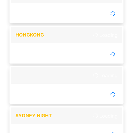
-
Tutup :
00:00
Buka :
00:00
Setiap Hari
HONGKONG
Loading
-
Tutup :
22:45
Buka :
23:00
Buka setiap hari
Loading
-
Tutup :
00:00
Buka :
00:00
Setiap Hari
SYDNEY NIGHT
Loading
-
Tutup :
00:00
Buka :
00:25