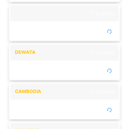
Loading
-
Tutup :
00:00
Buka :
00:00
Setiap Hari
DEWATA
Loading
-
Tutup :
10:30
Buka :
11:00
Hari Kamis Libur
CAMBODIA
Loading
-
Tutup :
11:30
Buka :
11:50
Buka setiap hari