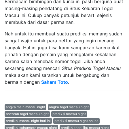
Bermacam bimbingan dan kunci ini pasti berguna buat
masing-masing pendatang di Situs Keluaran Togel
Macau ini. Cukup banyak petunjuk berarti sejenis
membuka dari dasar permainan.
Nah untuk itu membuat suatu prediksi memang sudah
sangat wajib untuk para bettor yang ingin menang
banyak. Hal ini juga bisa kami sampaikan karena ikut
prihatin dengan pemain yang mengalami kekalahan
karena salah menebak nomor togel. Jika anda
sekarang sedang mencari
Situs Prediksi Togel Macau
maka akan kami sarankan untuk bergabung dan
bermain dengan
Saham Toto
.
Tags :
angka main macau night
angka togel macau night
bocoran togel macau night
prediksi macau night
prediksi macau night hari ini
prediksi macau night online
prediksi sahamtoto macau night
prediksi togel jitu macau night