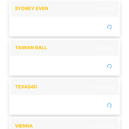
SYDNEY EVEN
Loading
-
Tutup :
00:00
Buka :
00:00
Buka setiap hari
TAIWAN BALL
Loading
-
Tutup :
00:00
Buka :
00:00
Buka setiap hari
TEXAS4D
Loading
-
Tutup :
00:00
Buka :
00:00
Buka setiap hari
VIENNA
Loading