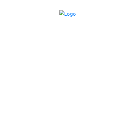
LIVE DRAW
DATA KELUARAN
PREDIKSI TOGEL
PAITO WARNA
SYAIR TOGEL
Tabel Shio
RTP SLOT
BUKTI JP