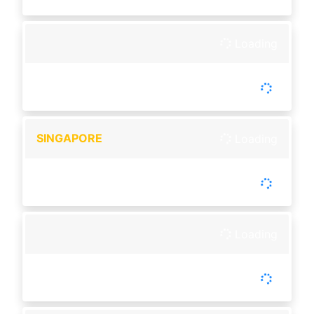
Loading
-
Tutup :
00:00
Buka :
00:00
Setiap Hari
SINGAPORE
Loading
-
Tutup :
17:30
Buka :
17:40
Selasa & Jumat Libur
Loading
-
Tutup :
00:00
Buka :
00:00
Setiap Hari