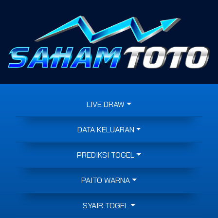
LIVE DRAW
DATA KELUARAN
PREDIKSI TOGEL
PAITO WARNA
SYAIR TOGEL