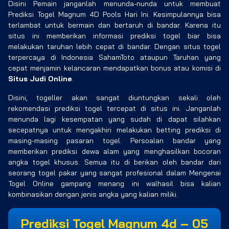
Disini Pemain janganlah menunda-nunda untuk membuat
Prediksi Togel Magnum 4D Pools Hari Ini. Kesimpulannya bisa
terlambat untuk bermain dan bertaruh di bandar. Karena itu
situs ini memberikan informasi prediksi togel biar bisa
melakukan taruhan lebih cepat di bandar. Dengan situs togel
terpercaya di Indonesia SahamToto ataupun Taruhan yang
cepat menjamin kelancaran mendapatkan bonus atau komisi di
Situs Judi Online
.
Disini, togeller akan sangat diuntungkan sekali oleh
rekomendasi prediksi togel tercepat di situs ini. Janganlah
menunda lagi kesempatan yang sudah di dapat silahkan
secepatnya untuk mengakhiri melakukan betting prediksi di
masing-masing pasaran togel. Persoalan bandar yang
memberikan prediksi dewa alam yang menghasilkan bocoran
angka togel khusus. Semua itu di berikan oleh bandar dari
seorang togel pakar yang sangat profesional dalam Mengenai
Togel Online gampang menang ini walhasil bisa kalian
kombinasikan dengan jenis angka yang kalian miliki.
Prediksi Togel Magnum 4d – 05