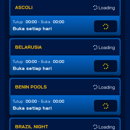
ASCOLI
Loading
-
Tutup :
00:00
Buka :
00:00
Buka setiap hari
BELARUSIA
Loading
-
Tutup :
00:00
Buka :
00:00
Buka setiap hari
BENIN POOLS
Loading
-
Tutup :
00:00
Buka :
00:00
Buka setiap hari
BRAZIL NIGHT
Loading