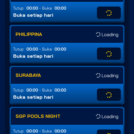
-
Tutup :
00:00
Buka :
00:00
Buka setiap hari
PHILIPPINA
Loading
-
Tutup :
00:00
Buka :
00:00
Buka setiap hari
SURABAYA
Loading
-
Tutup :
00:00
Buka :
00:00
Buka setiap hari
SGP POOLS NIGHT
Loading
-
Tutup :
00:00
Buka :
00:00