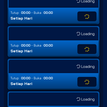
Loading
-
Tutup :
00:00
Buka :
00:00
Setiap Hari
Loading
-
Tutup :
00:00
Buka :
00:00
Setiap Hari
Loading
-
Tutup :
00:00
Buka :
00:00
Setiap Hari
Loading