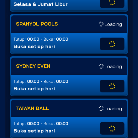
Selasa & Jumat Libur
SPANYOL POOLS
Loading
-
Tutup :
00:00
Buka :
00:00
Buka setiap hari
SYDNEY EVEN
Loading
-
Tutup :
00:00
Buka :
00:00
Buka setiap hari
TAIWAN BALL
Loading
-
Tutup :
00:00
Buka :
00:00
Buka setiap hari