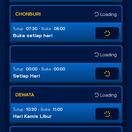
CHONBURI
Loading
-
Tutup :
07:30
Buka :
08:00
Buka setiap hari
Loading
-
Tutup :
00:00
Buka :
00:00
Setiap Hari
DEWATA
Loading
-
Tutup :
10:30
Buka :
11:00
Hari Kamis Libur