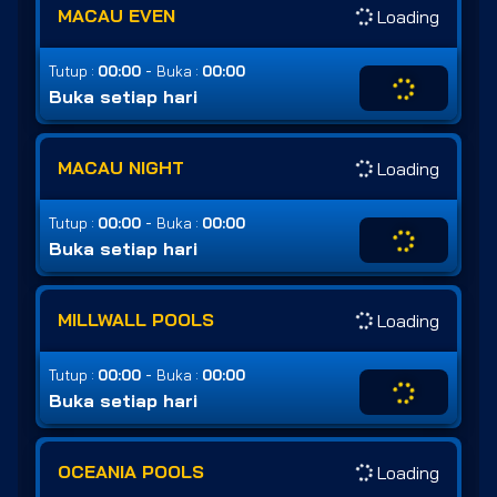
MACAU EVEN
Loading
-
Tutup :
00:00
Buka :
00:00
Buka setiap hari
MACAU NIGHT
Loading
-
Tutup :
00:00
Buka :
00:00
Buka setiap hari
MILLWALL POOLS
Loading
-
Tutup :
00:00
Buka :
00:00
Buka setiap hari
OCEANIA POOLS
Loading