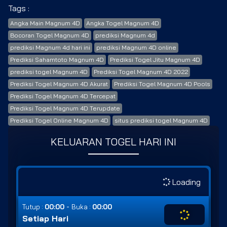
Tags :
Angka Main Magnum 4D
Angka Togel Magnum 4D
Bocoran Togel Magnum 4D
prediksi Magnum 4d
prediksi Magnum 4d hari ini
prediksi Magnum 4D online
Prediksi Sahamtoto Magnum 4D
Prediksi Togel Jitu Magnum 4D
prediksi togel Magnum 4D
Prediksi Togel Magnum 4D 2022
Prediksi Togel Magnum 4D Akurat
Prediksi Togel Magnum 4D Pools
Prediksi Togel Magnum 4D Tercepat
Prediksi Togel Magnum 4D Terupdate
Prediksi Togel Online Magnum 4D
situs prediksi togel Magnum 4D
KELUARAN TOGEL HARI INI
Loading
-
Tutup :
00:00
Buka :
00:00
Setiap Hari