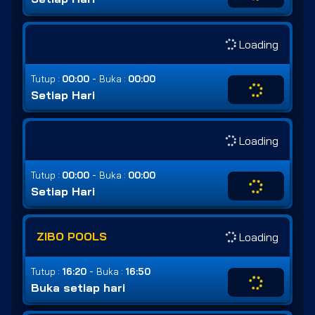
Loading
-
Tutup :
00:00
Buka :
00:00
Setiap Hari
Loading
-
Tutup :
00:00
Buka :
00:00
Setiap Hari
ZIBO POOLS
Loading
-
Tutup :
16:20
Buka :
16:50
Buka setiap hari