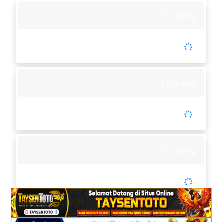
Loading
-
Tutup :
00:00
Buka :
00:00
Setiap Hari
Loading
-
Tutup :
00:00
Buka :
00:00
Setiap Hari
Loading
-
Tutup :
00:00
Buka :
00:00
Setiap Hari