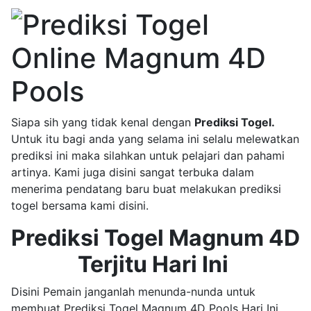
Siapa sih yang tidak kenal dengan
Prediksi Togel.
Untuk itu bagi anda yang selama ini selalu melewatkan
prediksi ini maka silahkan untuk pelajari dan pahami
artinya. Kami juga disini sangat terbuka dalam
menerima pendatang baru buat melakukan prediksi
togel bersama kami disini.
Prediksi Togel Magnum 4D
Terjitu Hari Ini
Disini Pemain janganlah menunda-nunda untuk
membuat Prediksi Togel Magnum 4D Pools Hari Ini.