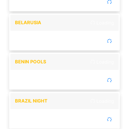
Buka setiap hari
BELARUSIA
Loading
-
Tutup :
00:00
Buka :
00:00
Buka setiap hari
BENIN POOLS
Loading
-
Tutup :
00:00
Buka :
00:00
Buka setiap hari
BRAZIL NIGHT
Loading
-
Tutup :
00:00
Buka :
00:00
Buka setiap hari