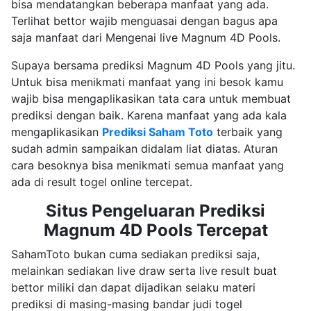
bisa mendatangkan beberapa manfaat yang ada.
Terlihat bettor wajib menguasai dengan bagus apa
saja manfaat dari Mengenai live Magnum 4D Pools.
Supaya bersama prediksi Magnum 4D Pools yang jitu.
Untuk bisa menikmati manfaat yang ini besok kamu
wajib bisa mengaplikasikan tata cara untuk membuat
prediksi dengan baik. Karena manfaat yang ada kala
mengaplikasikan
Prediksi Saham Toto
terbaik yang
sudah admin sampaikan didalam liat diatas. Aturan
cara besoknya bisa menikmati semua manfaat yang
ada di result togel online tercepat.
Situs Pengeluaran Prediksi
Magnum 4D Pools Tercepat
SahamToto bukan cuma sediakan prediksi saja,
melainkan sediakan live draw serta live result buat
bettor miliki dan dapat dijadikan selaku materi
prediksi di masing-masing bandar judi togel