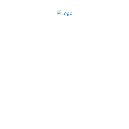
LIVE DRAW
DATA KELUARAN
PREDIKSI TOGEL
PAITO WARNA
SYAIR TOGEL
Tabel Shio
RTP SLOT
BUKTI JP