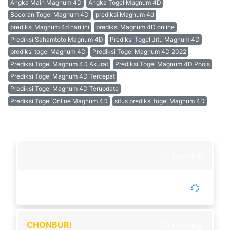
Angka Main Magnum 4D
Angka Togel Magnum 4D
Bocoran Togel Magnum 4D
prediksi Magnum 4d
prediksi Magnum 4d hari ini
prediksi Magnum 4D online
Prediksi Sahamtoto Magnum 4D
Prediksi Togel Jitu Magnum 4D
prediksi togel Magnum 4D
Prediksi Togel Magnum 4D 2022
Prediksi Togel Magnum 4D Akurat
Prediksi Togel Magnum 4D Pools
Prediksi Togel Magnum 4D Tercepat
Prediksi Togel Magnum 4D Terupdate
Prediksi Togel Online Magnum 4D
situs prediksi togel Magnum 4D
KELUARAN TOGEL HARI INI
Loading
-
Tutup :
00:00
Buka :
00:00
Setiap Hari
CHONBURI
Loading