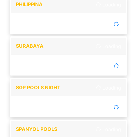
PHILIPPINA
Loading
-
Tutup :
00:00
Buka :
00:00
Buka setiap hari
SURABAYA
Loading
-
Tutup :
00:00
Buka :
00:00
Buka setiap hari
SGP POOLS NIGHT
Loading
-
Tutup :
00:00
Buka :
00:00
Selasa & Jumat Libur
SPANYOL POOLS
Loading