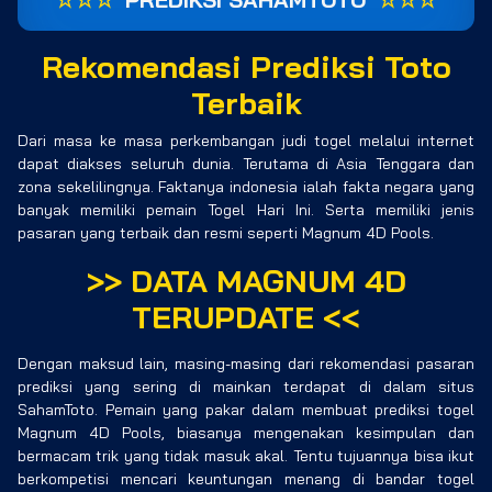
Rekomendasi Prediksi Toto
Terbaik
Dari masa ke masa perkembangan judi togel melalui internet
dapat diakses seluruh dunia. Terutama di Asia Tenggara dan
zona sekelilingnya. Faktanya indonesia ialah fakta negara yang
banyak memiliki pemain Togel Hari Ini. Serta memiliki jenis
pasaran yang terbaik dan resmi seperti Magnum 4D Pools.
>>
DATA MAGNUM 4D
TERUPDATE
<<
Dengan maksud lain, masing-masing dari rekomendasi pasaran
prediksi yang sering di mainkan terdapat di dalam situs
SahamToto. Pemain yang pakar dalam membuat prediksi togel
Magnum 4D Pools, biasanya mengenakan kesimpulan dan
bermacam trik yang tidak masuk akal. Tentu tujuannya bisa ikut
berkompetisi mencari keuntungan menang di bandar togel