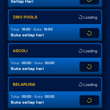
Setiap Hari
ZIBO POOLS
Loading
-
Tutup :
16:20
Buka :
16:50
Buka setiap hari
ASCOLI
Loading
-
Tutup :
00:00
Buka :
00:00
Buka setiap hari
BELARUSIA
Loading
-
Tutup :
00:00
Buka :
00:00
Buka setiap hari