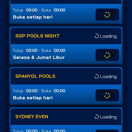
-
Tutup :
00:00
Buka :
00:00
Buka setiap hari
SGP POOLS NIGHT
Loading
-
Tutup :
00:00
Buka :
00:00
Selasa & Jumat Libur
SPANYOL POOLS
Loading
-
Tutup :
00:00
Buka :
00:00
Buka setiap hari
SYDNEY EVEN
Loading
-
Tutup :
00:00
Buka :
00:00