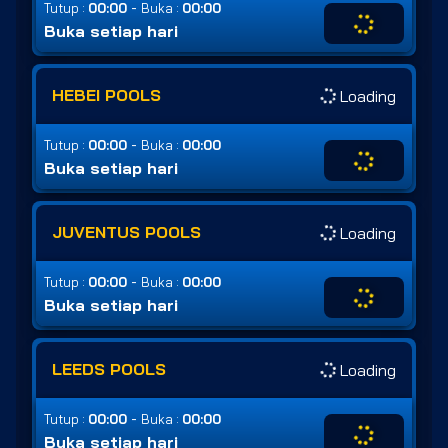
-
Tutup :
00:00
Buka :
00:00
Buka setiap hari
HEBEI POOLS
Loading
-
Tutup :
00:00
Buka :
00:00
Buka setiap hari
JUVENTUS POOLS
Loading
-
Tutup :
00:00
Buka :
00:00
Buka setiap hari
LEEDS POOLS
Loading
-
Tutup :
00:00
Buka :
00:00
Buka setiap hari