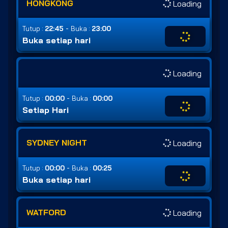
HONGKONG
Loading
-
Tutup :
22:45
Buka :
23:00
Buka setiap hari
Loading
-
Tutup :
00:00
Buka :
00:00
Setiap Hari
SYDNEY NIGHT
Loading
-
Tutup :
00:00
Buka :
00:25
Buka setiap hari
WATFORD
Loading