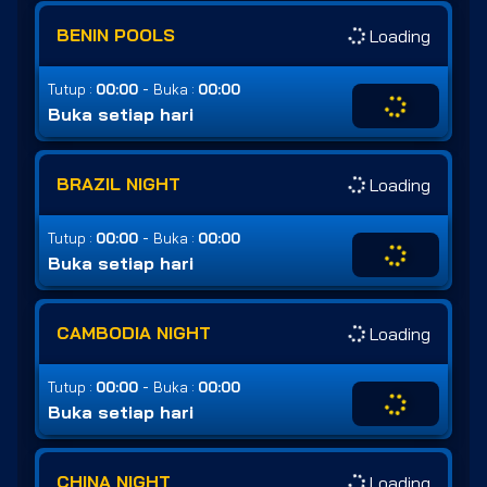
BENIN POOLS
Loading
-
Tutup :
00:00
Buka :
00:00
Buka setiap hari
BRAZIL NIGHT
Loading
-
Tutup :
00:00
Buka :
00:00
Buka setiap hari
CAMBODIA NIGHT
Loading
-
Tutup :
00:00
Buka :
00:00
Buka setiap hari
CHINA NIGHT
Loading