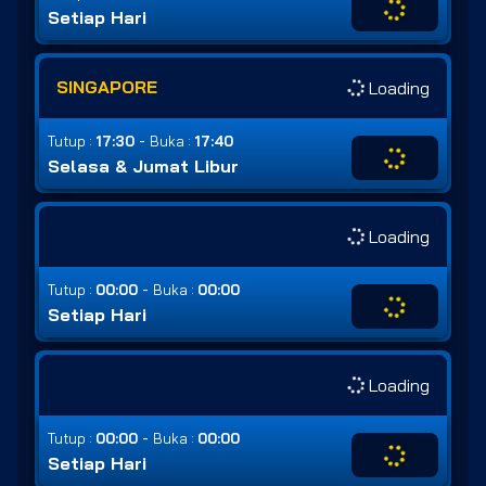
Setiap Hari
SINGAPORE
Loading
-
Tutup :
17:30
Buka :
17:40
Selasa & Jumat Libur
Loading
-
Tutup :
00:00
Buka :
00:00
Setiap Hari
Loading
-
Tutup :
00:00
Buka :
00:00
Setiap Hari