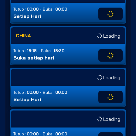
-
Tutup :
00:00
Buka :
00:00
Setiap Hari
CHINA
Loading
-
Tutup :
15:15
Buka :
15:30
Buka setiap hari
Loading
-
Tutup :
00:00
Buka :
00:00
Setiap Hari
Loading
-
Tutup :
00:00
Buka :
00:00