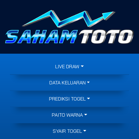
LIVE DRAW
DATA KELUARAN
PREDIKSI TOGEL
PAITO WARNA
SYAIR TOGEL