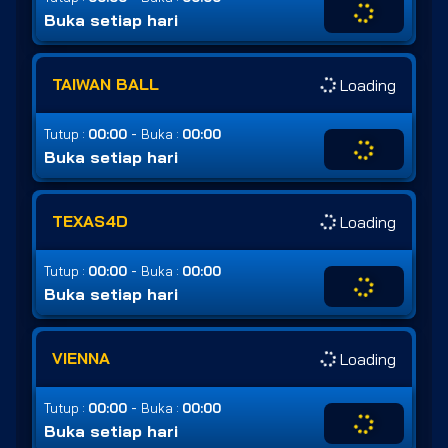
Buka setiap hari
TAIWAN BALL
Loading
-
Tutup :
00:00
Buka :
00:00
Buka setiap hari
TEXAS4D
Loading
-
Tutup :
00:00
Buka :
00:00
Buka setiap hari
VIENNA
Loading
-
Tutup :
00:00
Buka :
00:00
Buka setiap hari