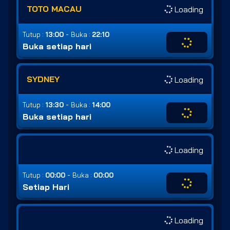
TOTO MACAU
Loading
-
Tutup :
13:00
Buka :
22:10
Buka setiap hari
SYDNEY
Loading
-
Tutup :
13:30
Buka :
14:00
Buka setiap hari
Loading
-
Tutup :
00:00
Buka :
00:00
Setiap Hari
Loading