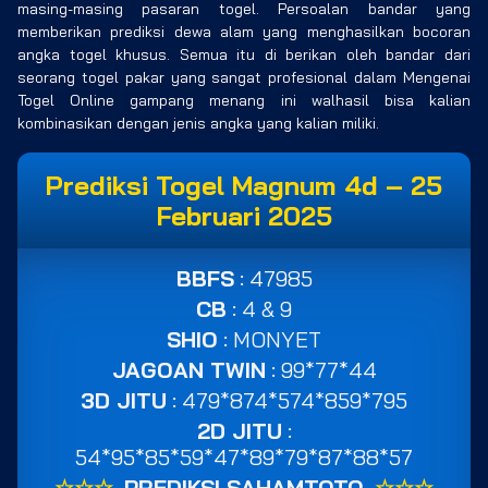
masing-masing pasaran togel. Persoalan bandar yang
memberikan prediksi dewa alam yang menghasilkan bocoran
angka togel khusus. Semua itu di berikan oleh bandar dari
seorang togel pakar yang sangat profesional dalam Mengenai
Togel Online gampang menang ini walhasil bisa kalian
kombinasikan dengan jenis angka yang kalian miliki.
Prediksi Togel Magnum 4d – 25
Februari 2025
BBFS
: 47985
CB
: 4 & 9
SHIO
: MONYET
JAGOAN TWIN
: 99*77*44
3D JITU
: 479*874*574*859*795
2D JITU
:
54*95*85*59*47*89*79*87*88*57
☆☆☆
PREDIKSI SAHAMTOTO
☆☆☆