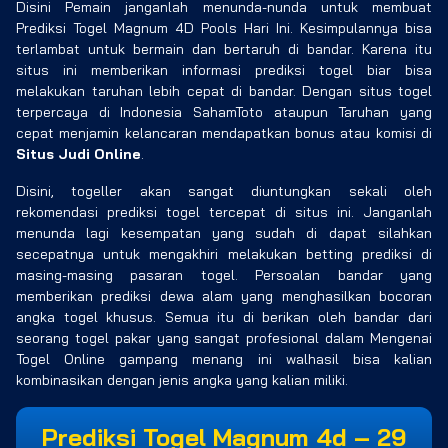
Disini Pemain janganlah menunda-nunda untuk membuat
Prediksi Togel Magnum 4D Pools Hari Ini. Kesimpulannya bisa
terlambat untuk bermain dan bertaruh di bandar. Karena itu
situs ini memberikan informasi prediksi togel biar bisa
melakukan taruhan lebih cepat di bandar. Dengan situs togel
terpercaya di Indonesia SahamToto ataupun Taruhan yang
cepat menjamin kelancaran mendapatkan bonus atau komisi di
Situs Judi Online
.
Disini, togeller akan sangat diuntungkan sekali oleh
rekomendasi prediksi togel tercepat di situs ini. Janganlah
menunda lagi kesempatan yang sudah di dapat silahkan
secepatnya untuk mengakhiri melakukan betting prediksi di
masing-masing pasaran togel. Persoalan bandar yang
memberikan prediksi dewa alam yang menghasilkan bocoran
angka togel khusus. Semua itu di berikan oleh bandar dari
seorang togel pakar yang sangat profesional dalam Mengenai
Togel Online gampang menang ini walhasil bisa kalian
kombinasikan dengan jenis angka yang kalian miliki.
Prediksi Togel Magnum 4d – 29