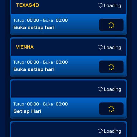
TEXAS4D
Loading
-
Tutup :
00:00
Buka :
00:00
Buka setiap hari
VIENNA
Loading
-
Tutup :
00:00
Buka :
00:00
Buka setiap hari
Loading
-
Tutup :
00:00
Buka :
00:00
Setiap Hari
Loading