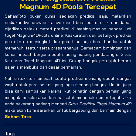
Magnum 4D Pools Tercepat
SahamToto bukan cuma sediakan prediksi saja, melainkan
sediakan live draw serta live result buat bettor miliki dan dapat
dijadikan selaku materi prediksi di masing-masing bandar judi
togel Magnum4DPools online. Keakuratan dari petunjuk prediksi
pasti tetap meningkat dan pula bisa saja buat bandar untuk
memenuhi featur serta prasarananya. Bermacam bimbingan dan
kunci ini pasti berguna buat masing-masing pendatang di Situs
Keluaran Togel Magnum 4D ini. Cukup banyak petunjuk berarti
sejenis membuka dari dasar permainan.
Nah untuk itu membuat suatu prediksi memang sudah sangat
wajib untuk para bettor yang ingin menang banyak. Hal ini juga
bisa kami sampaikan karena ikut prihatin dengan pemain yang
mengalami kekalahan karena salah menebak nomor togel. Jika
anda sekarang sedang mencari
Situs Prediksi Togel Magnum 4D
maka akan kami sarankan untuk bergabung dan bermain dengan
Saham Toto
.
Tags :