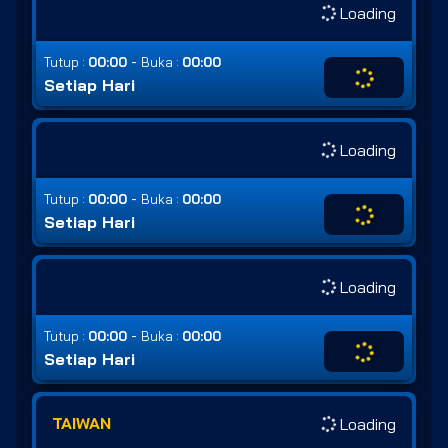
Loading
-
Tutup :
00:00
Buka :
00:00
Setiap Hari
Loading
-
Tutup :
00:00
Buka :
00:00
Setiap Hari
Loading
-
Tutup :
00:00
Buka :
00:00
Setiap Hari
TAIWAN
Loading