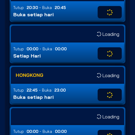
-
Tutup :
20:30
Buka :
20:45
Buka setiap hari
Loading
-
Tutup :
00:00
Buka :
00:00
Setiap Hari
HONGKONG
Loading
-
Tutup :
22:45
Buka :
23:00
Buka setiap hari
Loading
-
Tutup :
00:00
Buka :
00:00