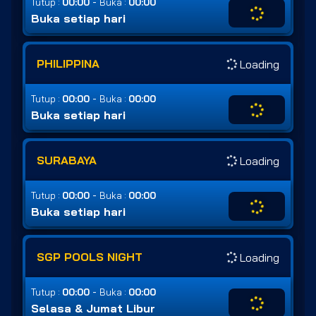
-
Tutup :
00:00
Buka :
00:00
Buka setiap hari
PHILIPPINA
Loading
-
Tutup :
00:00
Buka :
00:00
Buka setiap hari
SURABAYA
Loading
-
Tutup :
00:00
Buka :
00:00
Buka setiap hari
SGP POOLS NIGHT
Loading
-
Tutup :
00:00
Buka :
00:00
Selasa & Jumat Libur