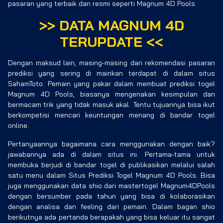
pasaran yang terbaik dan resmi seperti Magnum 4D Pools.
>>
DATA MAGNUM 4D
TERUPDATE
<<
Dengan maksud lain, masing-masing dari rekomendasi pasaran
prediksi yang sering di mainkan terdapat di dalam situs
SahamToto. Pemain yang pakar dalam membuat prediksi togel
Magnum 4D Pools, biasanya mengenakan kesimpulan dan
bermacam trik yang tidak masuk akal. Tentu tujuannya bisa ikut
berkompetisi mencari keuntungan menang di bandar togel
online.
Pertanyaannya bagaimana cara menggunakan dengan baik?
jawabannya ada di dalam situs ini. Pertama-tama untuk
membuka berjudi di bandar togel di publikasikan melalui salah
satu menu dalam Situs Prediksi Togel Magnum 4D Pools. Bisa
juga menggunakan data shio dari mastertogel Magnum4DPools
dengan bersumber pada tahun yang bisa di kolaborasikan
dengan analisa dan feeling dari pemain. Dalam bagan shio
berikutnya ada pertanda berapakah yang bisa keluar itu sangat