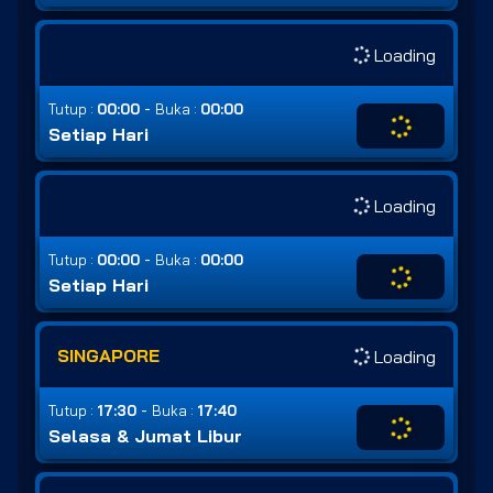
Loading
-
Tutup :
00:00
Buka :
00:00
Setiap Hari
Loading
-
Tutup :
00:00
Buka :
00:00
Setiap Hari
SINGAPORE
Loading
-
Tutup :
17:30
Buka :
17:40
Selasa & Jumat Libur