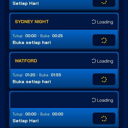
Setiap Hari
SYDNEY NIGHT
Loading
-
Tutup :
00:00
Buka :
00:25
Buka setiap hari
WATFORD
Loading
-
Tutup :
01:20
Buka :
01:55
Buka setiap hari
Loading
-
Tutup :
00:00
Buka :
00:00
Setiap Hari