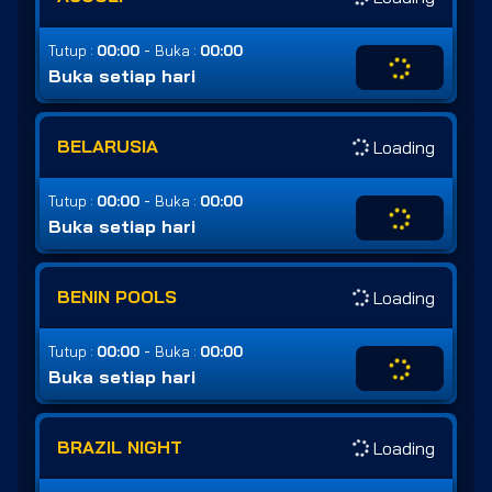
-
Tutup :
00:00
Buka :
00:00
Buka setiap hari
BELARUSIA
Loading
-
Tutup :
00:00
Buka :
00:00
Buka setiap hari
BENIN POOLS
Loading
-
Tutup :
00:00
Buka :
00:00
Buka setiap hari
BRAZIL NIGHT
Loading