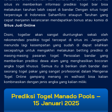
situs ini memberikan informasi prediksi togel biar bisa
melakukan taruhan lebih cepat di bandar. Dengan situs togel
terpercaya di Indonesia SahamToto ataupun Taruhan yang
cepat menjamin kelancaran mendapatkan bonus atau komisi di
Situs Judi Online
.
Disini, togeller akan sangat diuntungkan sekali oleh
rekomendasi prediksi togel tercepat di situs ini. Janganlah
menunda lagi kesempatan yang sudah di dapat silahkan
secepatnya untuk mengakhiri melakukan betting prediksi di
masing-masing pasaran togel. Persoalan bandar yang
memberikan prediksi dewa alam yang menghasilkan bocoran
angka togel khusus. Semua itu di berikan oleh bandar dari
seorang togel pakar yang sangat profesional dalam Mengenai
Togel Online gampang menang ini walhasil bisa kalian
kombinasikan dengan jenis angka yang kalian miliki.
Prediksi Togel Manado Pools –
15 Januari 2025