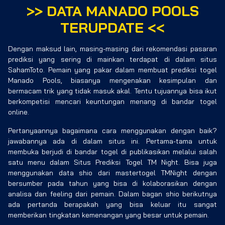
>>
DATA MANADO POOLS
TERUPDATE
<<
Dengan maksud lain, masing-masing dari rekomendasi pasaran
prediksi yang sering di mainkan terdapat di dalam situs
SahamToto. Pemain yang pakar dalam membuat prediksi togel
Manado Pools, biasanya mengenakan kesimpulan dan
bermacam trik yang tidak masuk akal. Tentu tujuannya bisa ikut
berkompetisi mencari keuntungan menang di bandar togel
online.
Pertanyaannya bagaimana cara menggunakan dengan baik?
jawabannya ada di dalam situs ini. Pertama-tama untuk
membuka berjudi di bandar togel di publikasikan melalui salah
satu menu dalam Situs Prediksi Togel TM Night. Bisa juga
menggunakan data shio dari mastertogel TMNight dengan
bersumber pada tahun yang bisa di kolaborasikan dengan
analisa dan feeling dari pemain. Dalam bagan shio berikutnya
ada pertanda berapakah yang bisa keluar itu sangat
memberikan tingkatan kemenangan yang besar untuk pemain.