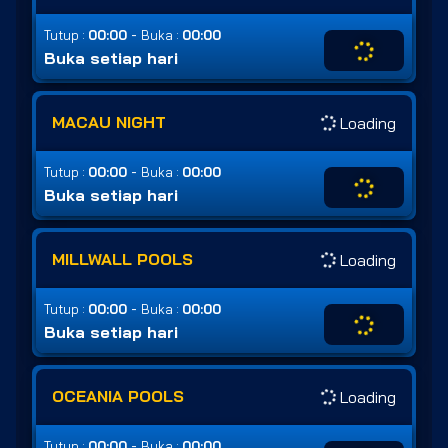
-
Tutup :
00:00
Buka :
00:00
Buka setiap hari
MACAU NIGHT
Loading
-
Tutup :
00:00
Buka :
00:00
Buka setiap hari
MILLWALL POOLS
Loading
-
Tutup :
00:00
Buka :
00:00
Buka setiap hari
OCEANIA POOLS
Loading
-
Tutup :
00:00
Buka :
00:00