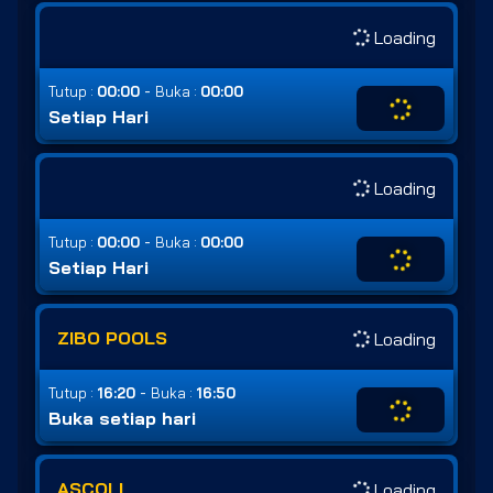
Loading
-
Tutup :
00:00
Buka :
00:00
Setiap Hari
Loading
-
Tutup :
00:00
Buka :
00:00
Setiap Hari
ZIBO POOLS
Loading
-
Tutup :
16:20
Buka :
16:50
Buka setiap hari
ASCOLI
Loading