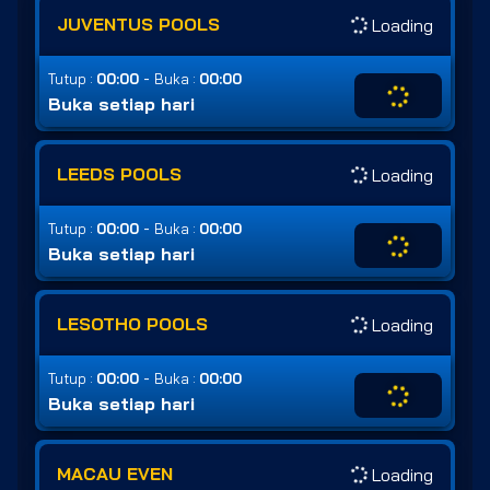
JUVENTUS POOLS
Loading
-
Tutup :
00:00
Buka :
00:00
Buka setiap hari
LEEDS POOLS
Loading
-
Tutup :
00:00
Buka :
00:00
Buka setiap hari
LESOTHO POOLS
Loading
-
Tutup :
00:00
Buka :
00:00
Buka setiap hari
MACAU EVEN
Loading