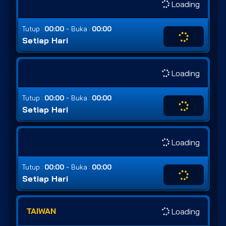
Loading
-
Tutup :
00:00
Buka :
00:00
Setiap Hari
Loading
-
Tutup :
00:00
Buka :
00:00
Setiap Hari
Loading
-
Tutup :
00:00
Buka :
00:00
Setiap Hari
TAIWAN
Loading