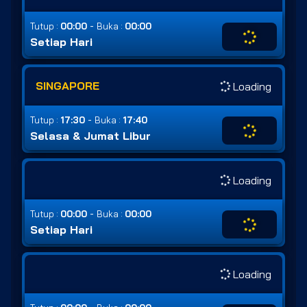
-
Tutup :
00:00
Buka :
00:00
Setiap Hari
SINGAPORE
Loading
-
Tutup :
17:30
Buka :
17:40
Selasa & Jumat Libur
Loading
-
Tutup :
00:00
Buka :
00:00
Setiap Hari
Loading