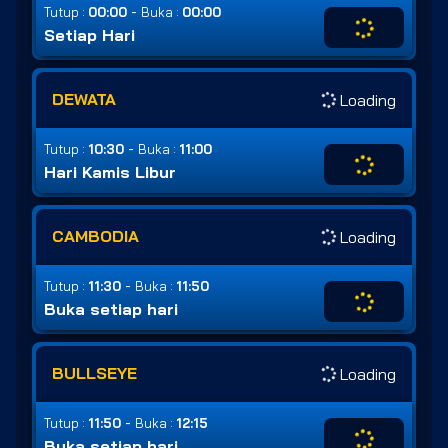
-
Tutup :
00:00
Buka :
00:00
Setiap Hari
DEWATA
Loading
-
Tutup :
10:30
Buka :
11:00
Hari Kamis Libur
CAMBODIA
Loading
-
Tutup :
11:30
Buka :
11:50
Buka setiap hari
BULLSEYE
Loading
-
Tutup :
11:50
Buka :
12:15
Buka setiap hari