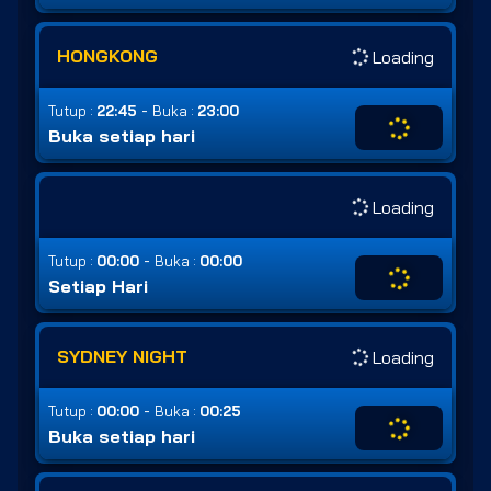
HONGKONG
Loading
-
Tutup :
22:45
Buka :
23:00
Buka setiap hari
Loading
-
Tutup :
00:00
Buka :
00:00
Setiap Hari
SYDNEY NIGHT
Loading
-
Tutup :
00:00
Buka :
00:25
Buka setiap hari