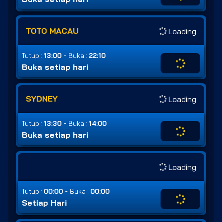
TOTO MACAU
Loading
-
Tutup :
13:00
Buka :
22:10
Buka setiap hari
SYDNEY
Loading
-
Tutup :
13:30
Buka :
14:00
Buka setiap hari
Loading
-
Tutup :
00:00
Buka :
00:00
Setiap Hari