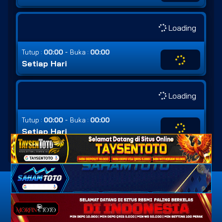
Loading
-
Tutup :
00:00
Buka :
00:00
Setiap Hari
Loading
-
Tutup :
00:00
Buka :
00:00
Setiap Hari
Copyright © 2010 - 2026
PREDIKSI SAHAMTOTO
, All
Rights Reserved.
Hubungi kami :
admin@sahamjitu.com