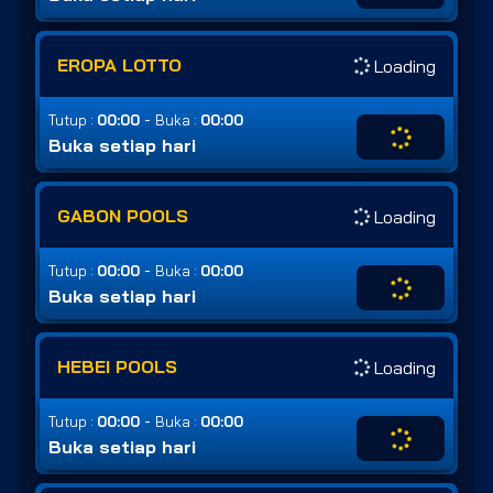
EROPA LOTTO
Loading
-
Tutup :
00:00
Buka :
00:00
Buka setiap hari
GABON POOLS
Loading
-
Tutup :
00:00
Buka :
00:00
Buka setiap hari
HEBEI POOLS
Loading
-
Tutup :
00:00
Buka :
00:00
Buka setiap hari