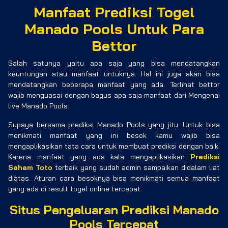
Manfaat Prediksi Togel
Manado Pools Untuk Para
Bettor
Salah satunya yaitu apa saja yang bisa mendatangkan
keuntungan atau manfaat untuknya. Hal ini juga akan bisa
mendatangkan beberapa manfaat yang ada. Terlihat bettor
wajib menguasai dengan bagus apa saja manfaat dari Mengenai
live Manado Pools.
Supaya bersama prediksi Manado Pools yang jitu. Untuk bisa
menikmati manfaat yang ini besok kamu wajib bisa
mengaplikasikan tata cara untuk membuat prediksi dengan baik.
Karena manfaat yang ada kala mengaplikasikan
Prediksi
Saham Toto
terbaik yang sudah admin sampaikan didalam liat
diatas. Aturan cara besoknya bisa menikmati semua manfaat
yang ada di result togel online tercepat.
Situs Pengeluaran Prediksi Manado
Pools Tercepat