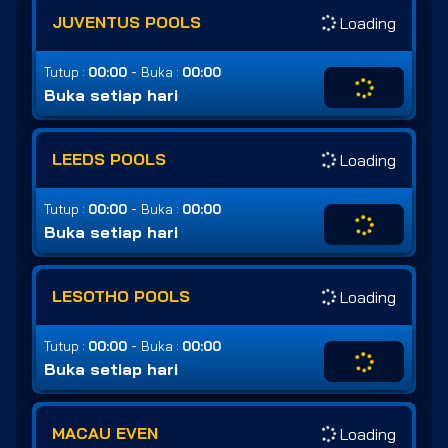
JUVENTUS POOLS
Loading
-
Tutup :
00:00
Buka :
00:00
Buka setiap hari
LEEDS POOLS
Loading
-
Tutup :
00:00
Buka :
00:00
Buka setiap hari
LESOTHO POOLS
Loading
-
Tutup :
00:00
Buka :
00:00
Buka setiap hari
MACAU EVEN
Loading