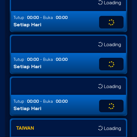
Loading
-
Tutup :
00:00
Buka :
00:00
Setiap Hari
Loading
-
Tutup :
00:00
Buka :
00:00
Setiap Hari
Loading
-
Tutup :
00:00
Buka :
00:00
Setiap Hari
TAIWAN
Loading