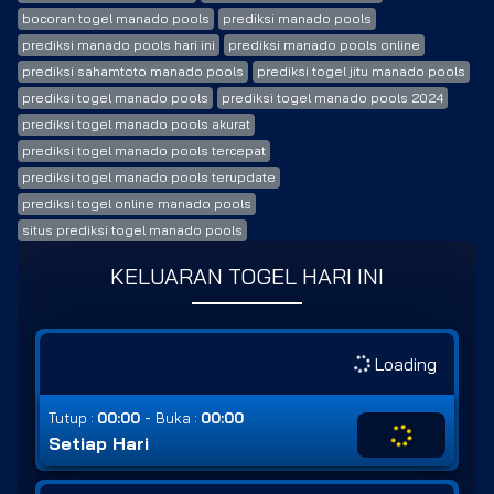
bocoran togel manado pools
prediksi manado pools
prediksi manado pools hari ini
prediksi manado pools online
prediksi sahamtoto manado pools
prediksi togel jitu manado pools
prediksi togel manado pools
prediksi togel manado pools 2024
prediksi togel manado pools akurat
prediksi togel manado pools tercepat
prediksi togel manado pools terupdate
prediksi togel online manado pools
situs prediksi togel manado pools
KELUARAN TOGEL HARI INI
Loading
-
Tutup :
00:00
Buka :
00:00
Setiap Hari