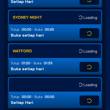
Setiap Hari
SYDNEY NIGHT
Loading
-
Tutup :
00:00
Buka :
00:25
Buka setiap hari
WATFORD
Loading
-
Tutup :
01:20
Buka :
01:55
Buka setiap hari
Loading
-
Tutup :
00:00
Buka :
00:00
Setiap Hari