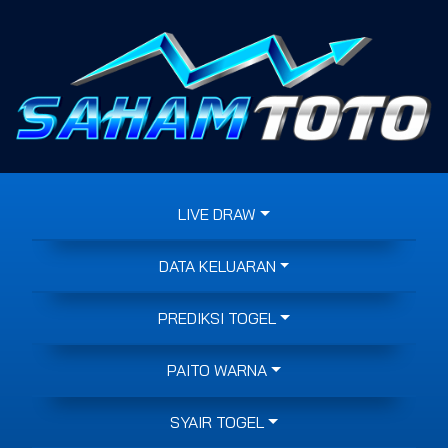
LIVE DRAW
DATA KELUARAN
PREDIKSI TOGEL
PAITO WARNA
SYAIR TOGEL