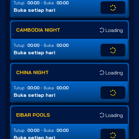
-
Tutup :
00:00
Buka :
00:00
Buka setiap hari
CAMBODIA NIGHT
Loading
-
Tutup :
00:00
Buka :
00:00
Buka setiap hari
CHINA NIGHT
Loading
-
Tutup :
00:00
Buka :
00:00
Buka setiap hari
EIBAR POOLS
Loading
-
Tutup :
00:00
Buka :
00:00
Buka setiap hari