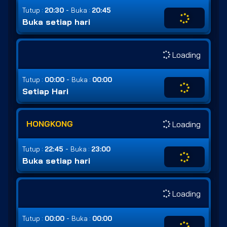
-
Tutup :
20:30
Buka :
20:45
Buka setiap hari
Loading
-
Tutup :
00:00
Buka :
00:00
Setiap Hari
HONGKONG
Loading
-
Tutup :
22:45
Buka :
23:00
Buka setiap hari
Loading
-
Tutup :
00:00
Buka :
00:00