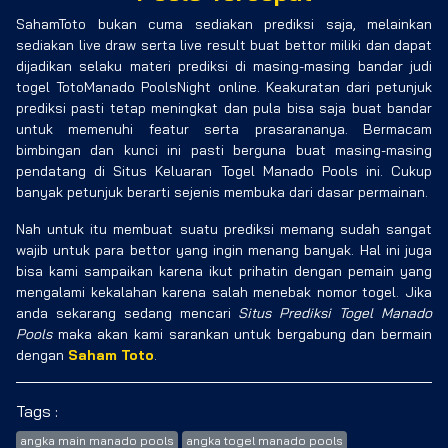
SahamToto bukan cuma sediakan prediksi saja, melainkan
sediakan live draw serta live result buat bettor miliki dan dapat
dijadikan selaku materi prediksi di masing-masing bandar judi
togel TotoManado PoolsNight online. Keakuratan dari petunjuk
prediksi pasti tetap meningkat dan pula bisa saja buat bandar
untuk memenuhi featur serta prasarananya. Bermacam
bimbingan dan kunci ini pasti berguna buat masing-masing
pendatang di Situs Keluaran Togel Manado Pools ini. Cukup
banyak petunjuk berarti sejenis membuka dari dasar permainan.
Nah untuk itu membuat suatu prediksi memang sudah sangat
wajib untuk para bettor yang ingin menang banyak. Hal ini juga
bisa kami sampaikan karena ikut prihatin dengan pemain yang
mengalami kekalahan karena salah menebak nomor togel. Jika
anda sekarang sedang mencari
Situs Prediksi Togel Manado
Pools
maka akan kami sarankan untuk bergabung dan bermain
dengan
Saham Toto
.
Tags :
angka main manado pools
angka togel manado pools