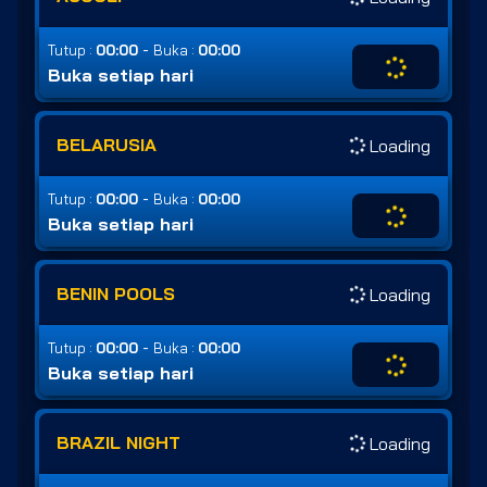
-
Tutup :
00:00
Buka :
00:00
Buka setiap hari
BELARUSIA
Loading
-
Tutup :
00:00
Buka :
00:00
Buka setiap hari
BENIN POOLS
Loading
-
Tutup :
00:00
Buka :
00:00
Buka setiap hari
BRAZIL NIGHT
Loading