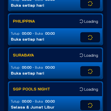
Buka setiap hari
PHILIPPINA
Loading
-
Tutup :
00:00
Buka :
00:00
Buka setiap hari
SURABAYA
Loading
-
Tutup :
00:00
Buka :
00:00
Buka setiap hari
SGP POOLS NIGHT
Loading
-
Tutup :
00:00
Buka :
00:00
Selasa & Jumat Libur