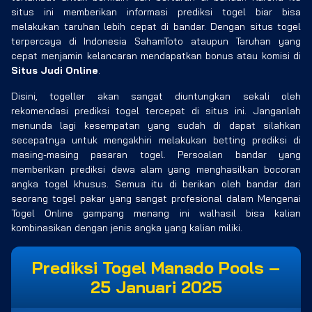
situs ini memberikan informasi prediksi togel biar bisa
melakukan taruhan lebih cepat di bandar. Dengan situs togel
terpercaya di Indonesia SahamToto ataupun Taruhan yang
cepat menjamin kelancaran mendapatkan bonus atau komisi di
Situs Judi Online
.
Disini, togeller akan sangat diuntungkan sekali oleh
rekomendasi prediksi togel tercepat di situs ini. Janganlah
menunda lagi kesempatan yang sudah di dapat silahkan
secepatnya untuk mengakhiri melakukan betting prediksi di
masing-masing pasaran togel. Persoalan bandar yang
memberikan prediksi dewa alam yang menghasilkan bocoran
angka togel khusus. Semua itu di berikan oleh bandar dari
seorang togel pakar yang sangat profesional dalam Mengenai
Togel Online gampang menang ini walhasil bisa kalian
kombinasikan dengan jenis angka yang kalian miliki.
Prediksi Togel Manado Pools –
25 Januari 2025