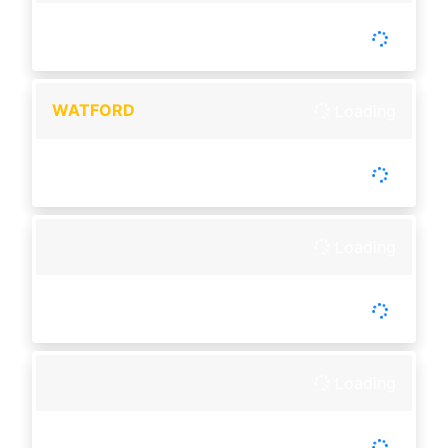
-
Tutup :
00:00
Buka :
00:25
Buka setiap hari
WATFORD
Loading
-
Tutup :
01:20
Buka :
01:55
Buka setiap hari
Loading
-
Tutup :
00:00
Buka :
00:00
Setiap Hari
Loading
-
Tutup :
00:00
Buka :
00:00