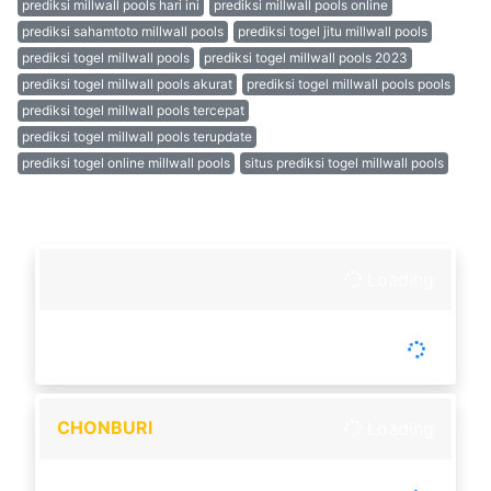
prediksi millwall pools hari ini
prediksi millwall pools online
prediksi sahamtoto millwall pools
prediksi togel jitu millwall pools
prediksi togel millwall pools
prediksi togel millwall pools 2023
prediksi togel millwall pools akurat
prediksi togel millwall pools pools
prediksi togel millwall pools tercepat
prediksi togel millwall pools terupdate
prediksi togel online millwall pools
situs prediksi togel millwall pools
KELUARAN TOGEL HARI INI
Loading
-
Tutup :
00:00
Buka :
00:00
Setiap Hari
CHONBURI
Loading
-
Tutup :
07:30
Buka :
08:00