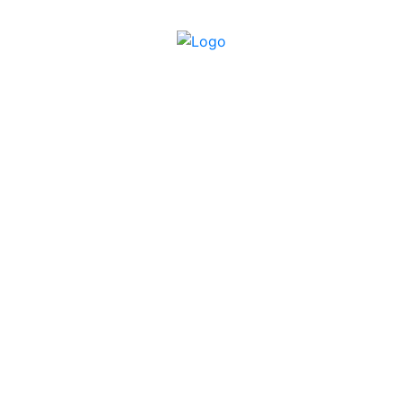
LIVE DRAW
DATA KELUARAN
PREDIKSI TOGEL
PAITO WARNA
SYAIR TOGEL
Tabel Shio
RTP SLOT
BUKTI JP