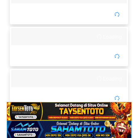
-
Tutup :
00:00
Buka :
00:00
Setiap Hari
Loading
-
Tutup :
00:00
Buka :
00:00
Setiap Hari
Loading
-
Tutup :
00:00
Buka :
00:00
Setiap Hari
Copyright © 2010 - 2026
PREDIKSI SAHAMTOTO
, All