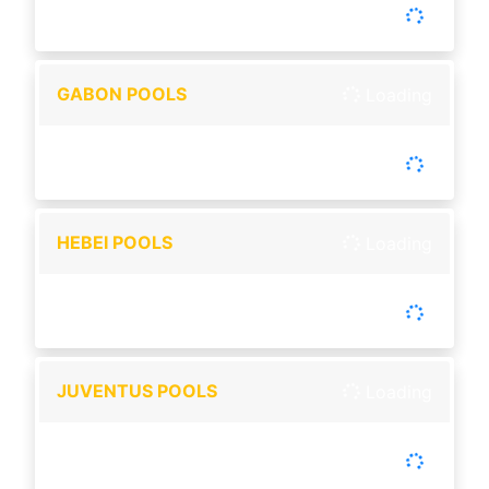
Tutup :
00:00
Buka :
00:00
Buka setiap hari
GABON POOLS
Loading
-
Tutup :
00:00
Buka :
00:00
Buka setiap hari
HEBEI POOLS
Loading
-
Tutup :
00:00
Buka :
00:00
Buka setiap hari
JUVENTUS POOLS
Loading
-
Tutup :
00:00
Buka :
00:00
Buka setiap hari