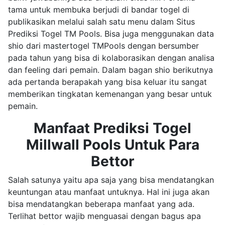
tama untuk membuka berjudi di bandar togel di
publikasikan melalui salah satu menu dalam Situs
Prediksi Togel TM Pools. Bisa juga menggunakan data
shio dari mastertogel TMPools dengan bersumber
pada tahun yang bisa di kolaborasikan dengan analisa
dan feeling dari pemain. Dalam bagan shio berikutnya
ada pertanda berapakah yang bisa keluar itu sangat
memberikan tingkatan kemenangan yang besar untuk
pemain.
Manfaat Prediksi Togel
Millwall Pools Untuk Para
Bettor
Salah satunya yaitu apa saja yang bisa mendatangkan
keuntungan atau manfaat untuknya. Hal ini juga akan
bisa mendatangkan beberapa manfaat yang ada.
Terlihat bettor wajib menguasai dengan bagus apa