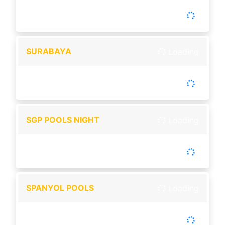
-
Tutup :
00:00
Buka :
00:00
Buka setiap hari
SURABAYA
Loading
-
Tutup :
00:00
Buka :
00:00
Buka setiap hari
SGP POOLS NIGHT
Loading
-
Tutup :
00:00
Buka :
00:00
Selasa & Jumat Libur
SPANYOL POOLS
Loading
-
Tutup :
00:00
Buka :
00:00
Buka setiap hari