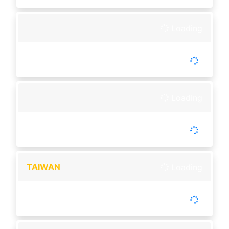
Loading
-
Tutup :
00:00
Buka :
00:00
Setiap Hari
Loading
-
Tutup :
00:00
Buka :
00:00
Setiap Hari
TAIWAN
Loading
-
Tutup :
20:30
Buka :
20:45
Buka setiap hari