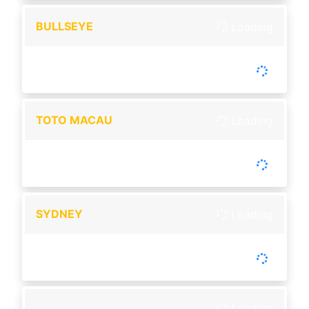
BULLSEYE
Loading
-
Tutup :
11:50
Buka :
12:15
Buka setiap hari
TOTO MACAU
Loading
-
Tutup :
13:00
Buka :
22:10
Buka setiap hari
SYDNEY
Loading
-
Tutup :
13:30
Buka :
14:00
Buka setiap hari
Loading