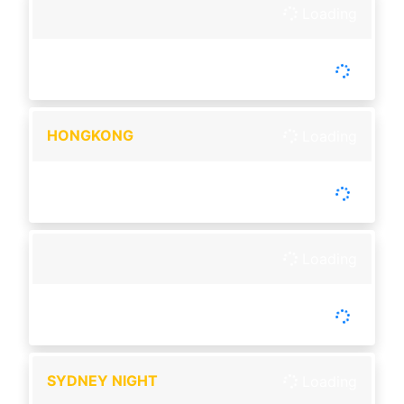
Loading
-
Tutup :
00:00
Buka :
00:00
Setiap Hari
HONGKONG
Loading
-
Tutup :
22:45
Buka :
23:00
Buka setiap hari
Loading
-
Tutup :
00:00
Buka :
00:00
Setiap Hari
SYDNEY NIGHT
Loading