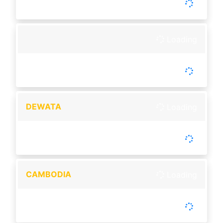
Buka setiap hari
Loading
-
Tutup :
00:00
Buka :
00:00
Setiap Hari
DEWATA
Loading
-
Tutup :
10:30
Buka :
11:00
Hari Kamis Libur
CAMBODIA
Loading
-
Tutup :
11:30
Buka :
11:50
Buka setiap hari