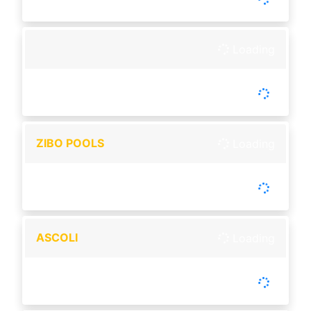
Setiap Hari
Loading
-
Tutup :
00:00
Buka :
00:00
Setiap Hari
ZIBO POOLS
Loading
-
Tutup :
16:20
Buka :
16:50
Buka setiap hari
ASCOLI
Loading
-
Tutup :
00:00
Buka :
00:00
Buka setiap hari