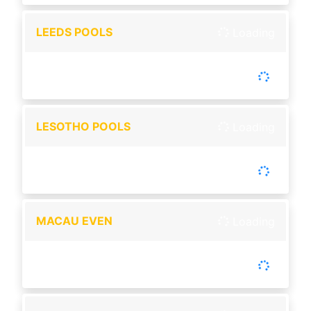
LEEDS POOLS
Loading
-
Tutup :
00:00
Buka :
00:00
Buka setiap hari
LESOTHO POOLS
Loading
-
Tutup :
00:00
Buka :
00:00
Buka setiap hari
MACAU EVEN
Loading
-
Tutup :
00:00
Buka :
00:00
Buka setiap hari