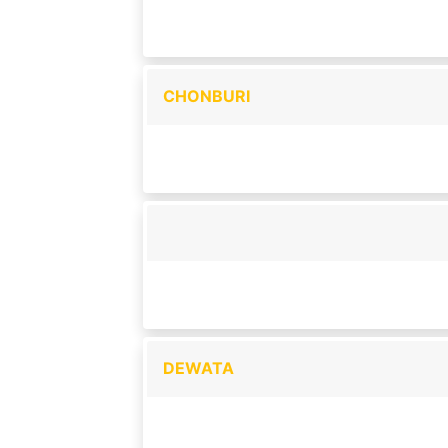
-
Tutup :
00:00
Buka :
00:00
Setiap Hari
CHONBURI
-
Tutup :
07:30
Buka :
08:00
Buka setiap hari
-
Tutup :
00:00
Buka :
00:00
Setiap Hari
DEWATA
-
Tutup :
10:30
Buka :
11:00
Hari Kamis Libur