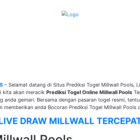
PREDIKSI TOGEL
PAITO WARNA
SYAIR TOGEL
TOGEL MILLWALL POOLS – 20 JA
S
– Selamat datang di Situs Prediksi Togel Millwall Pools, 
i kita akan meracik
Prediksi Togel Online Millwall Pools
Te
g anda gemari. Bersama dengan pasaran togel resmi, tent
lam memberikan anda Bocoran Prediksi Togel Millwall Pools
LIVE DRAW MILLWALL TERCEPA