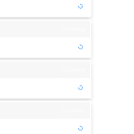
Loading
Loading
Loading