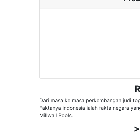
R
Dari masa ke masa perkembangan judi togel
Faktanya indonesia ialah fakta negara yang
Millwall Pools.