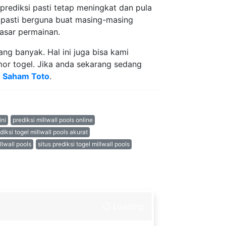
prediksi pasti tetap meningkat dan pula
 pasti berguna buat masing-masing
dasar permainan.
ng banyak. Hal ini juga bisa kami
or togel. Jika anda sekarang sedang
n
Saham Toto
.
ini
prediksi millwall pools online
diksi togel millwall pools akurat
llwall pools
situs prediksi togel millwall pools
Loading