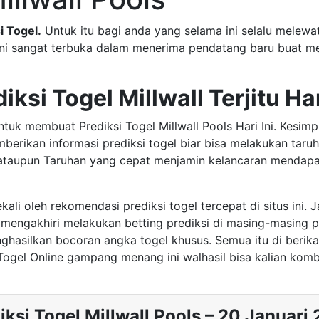
i Togel.
Untuk itu bagi anda yang selama ini selalu melewat
isini sangat terbuka dalam menerima pendatang baru buat m
iksi Togel Millwall Terjitu Har
tuk membuat Prediksi Togel Millwall Pools Hari Ini. Kesim
emberikan informasi prediksi togel biar bisa melakukan taru
 ataupun Taruhan yang cepat menjamin kelancaran mendapa
ekali oleh rekomendasi prediksi togel tercepat di situs in
 mengakhiri melakukan betting prediksi di masing-masing p
asilkan bocoran angka togel khusus. Semua itu di berikan
ogel Online gampang menang ini walhasil bisa kalian komb
iksi Togel Millwall Pools – 20 Januari