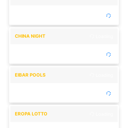
-
Tutup :
00:00
Buka :
00:00
Buka setiap hari
CHINA NIGHT
Loading
-
Tutup :
00:00
Buka :
00:00
Buka setiap hari
EIBAR POOLS
Loading
-
Tutup :
00:00
Buka :
00:00
Buka setiap hari
EROPA LOTTO
Loading
-