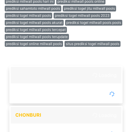
prediksi millwall pools hari ini
prediksi millwall pools online
prediksi sahamtoto millwall pools
prediksi togel jitu millwall pools
prediksi togel millwall pools
prediksi togel millwall pools 2023
prediksi togel millwall pools akurat
prediksi togel millwall pools pools
prediksi togel millwall pools tercepat
prediksi togel millwall pools terupdate
prediksi togel online millwall pools
situs prediksi togel millwall pools
KELUARAN TOGEL HARI INI
Loading
-
Tutup :
00:00
Buka :
00:00
Setiap Hari
CHONBURI
Loading
-
Tutup :
07:30
Buka :
08:00