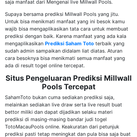
saja manfaat dari Mengenai live Millwall Pools.
Supaya bersama prediksi Millwall Pools yang jitu.
Untuk bisa menikmati manfaat yang ini besok kamu
wajib bisa mengaplikasikan tata cara untuk membuat
prediksi dengan baik. Karena manfaat yang ada kala
mengaplikasikan
Prediksi Saham Toto
terbaik yang
sudah admin sampaikan didalam liat diatas. Aturan
cara besoknya bisa menikmati semua manfaat yang
ada di result togel online tercepat.
Situs Pengeluaran Prediksi Millwall
Pools Tercepat
SahamToto bukan cuma sediakan prediksi saja,
melainkan sediakan live draw serta live result buat
bettor miliki dan dapat dijadikan selaku materi
prediksi di masing-masing bandar judi togel
TotoMacauPools online. Keakuratan dari petunjuk
prediksi pasti tetap meningkat dan pula bisa saja buat