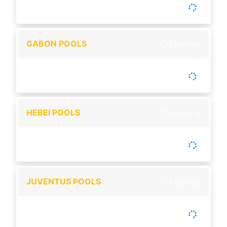
Tutup :
00:00
Buka :
00:00
Buka setiap hari
GABON POOLS
Loading
-
Tutup :
00:00
Buka :
00:00
Buka setiap hari
HEBEI POOLS
Loading
-
Tutup :
00:00
Buka :
00:00
Buka setiap hari
JUVENTUS POOLS
Loading
-
Tutup :
00:00
Buka :
00:00
Buka setiap hari