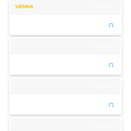
VIENNA
Loading
-
Tutup :
00:00
Buka :
00:00
Buka setiap hari
Loading
-
Tutup :
00:00
Buka :
00:00
Setiap Hari
Loading
-
Tutup :
00:00
Buka :
00:00
Setiap Hari
Loading