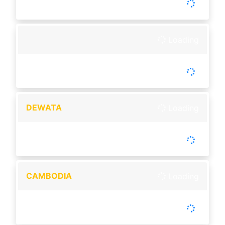
Buka setiap hari
Loading
-
Tutup :
00:00
Buka :
00:00
Setiap Hari
DEWATA
Loading
-
Tutup :
10:30
Buka :
11:00
Hari Kamis Libur
CAMBODIA
Loading
-
Tutup :
11:30
Buka :
11:50
Buka setiap hari