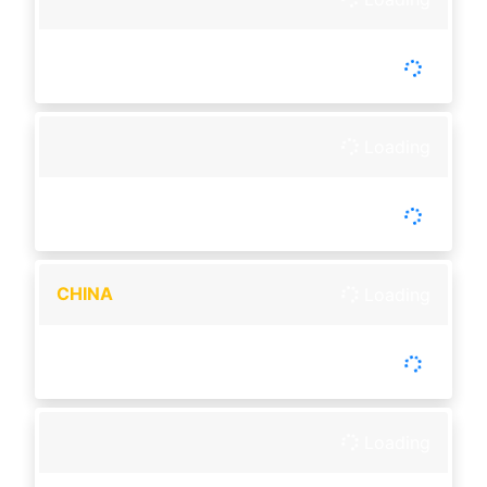
-
Tutup :
00:00
Buka :
00:00
Setiap Hari
Loading
-
Tutup :
00:00
Buka :
00:00
Setiap Hari
CHINA
Loading
-
Tutup :
15:15
Buka :
15:30
Buka setiap hari
Loading