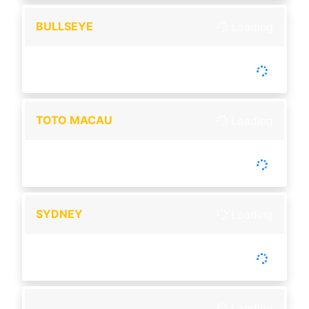
BULLSEYE
Loading
-
Tutup :
11:50
Buka :
12:15
Buka setiap hari
TOTO MACAU
Loading
-
Tutup :
13:00
Buka :
22:10
Buka setiap hari
SYDNEY
Loading
-
Tutup :
13:30
Buka :
14:00
Buka setiap hari
Loading