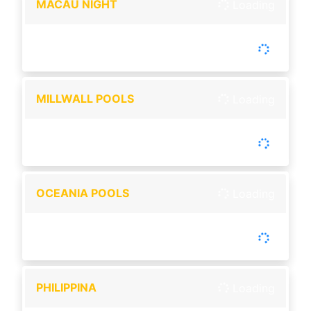
MACAU NIGHT
Loading
-
Tutup :
00:00
Buka :
00:00
Buka setiap hari
MILLWALL POOLS
Loading
-
Tutup :
00:00
Buka :
00:00
Buka setiap hari
OCEANIA POOLS
Loading
-
Tutup :
00:00
Buka :
00:00
Buka setiap hari
PHILIPPINA
Loading