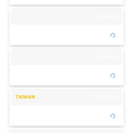
Loading
-
Tutup :
00:00
Buka :
00:00
Setiap Hari
Loading
-
Tutup :
00:00
Buka :
00:00
Setiap Hari
TAIWAN
Loading
-
Tutup :
20:30
Buka :
20:45
Buka setiap hari