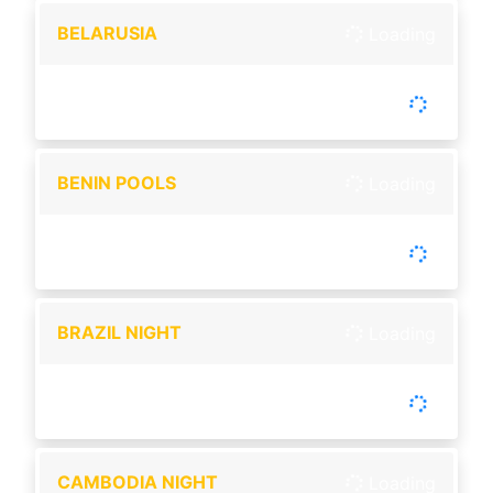
BELARUSIA
Loading
-
Tutup :
00:00
Buka :
00:00
Buka setiap hari
BENIN POOLS
Loading
-
Tutup :
00:00
Buka :
00:00
Buka setiap hari
BRAZIL NIGHT
Loading
-
Tutup :
00:00
Buka :
00:00
Buka setiap hari
CAMBODIA NIGHT
Loading