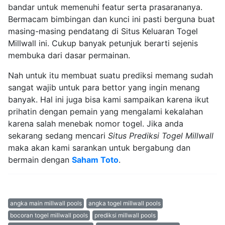
bandar untuk memenuhi featur serta prasarananya.
Bermacam bimbingan dan kunci ini pasti berguna buat
masing-masing pendatang di Situs Keluaran Togel
Millwall ini. Cukup banyak petunjuk berarti sejenis
membuka dari dasar permainan.
Nah untuk itu membuat suatu prediksi memang sudah
sangat wajib untuk para bettor yang ingin menang
banyak. Hal ini juga bisa kami sampaikan karena ikut
prihatin dengan pemain yang mengalami kekalahan
karena salah menebak nomor togel. Jika anda
sekarang sedang mencari
Situs Prediksi Togel Millwall
maka akan kami sarankan untuk bergabung dan
bermain dengan
Saham Toto
.
Tags :
angka main millwall pools
angka togel millwall pools
bocoran togel millwall pools
prediksi millwall pools