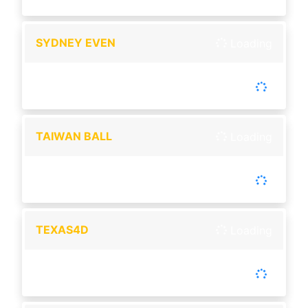
SYDNEY EVEN
Loading
-
Tutup :
00:00
Buka :
00:00
Buka setiap hari
TAIWAN BALL
Loading
-
Tutup :
00:00
Buka :
00:00
Buka setiap hari
TEXAS4D
Loading
-
Tutup :
00:00
Buka :
00:00
Buka setiap hari