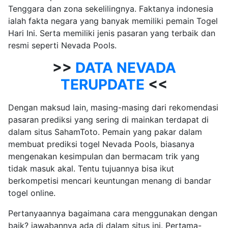
Tenggara dan zona sekelilingnya. Faktanya indonesia
ialah fakta negara yang banyak memiliki pemain Togel
Hari Ini. Serta memiliki jenis pasaran yang terbaik dan
resmi seperti Nevada Pools.
>>
DATA NEVADA
TERUPDATE
<<
Dengan maksud lain, masing-masing dari rekomendasi
pasaran prediksi yang sering di mainkan terdapat di
dalam situs SahamToto. Pemain yang pakar dalam
membuat prediksi togel Nevada Pools, biasanya
mengenakan kesimpulan dan bermacam trik yang
tidak masuk akal. Tentu tujuannya bisa ikut
berkompetisi mencari keuntungan menang di bandar
togel online.
Pertanyaannya bagaimana cara menggunakan dengan
baik? jawabannya ada di dalam situs ini. Pertama-