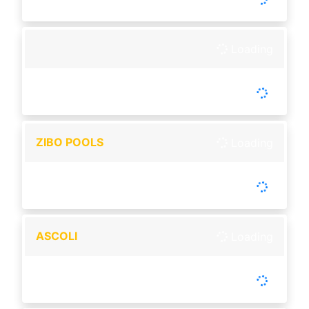
Setiap Hari
Loading
-
Tutup :
00:00
Buka :
00:00
Setiap Hari
ZIBO POOLS
Loading
-
Tutup :
16:20
Buka :
16:50
Buka setiap hari
ASCOLI
Loading
-
Tutup :
00:00
Buka :
00:00
Buka setiap hari