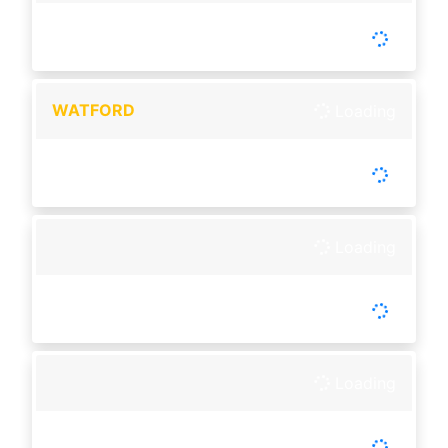
-
Tutup :
00:00
Buka :
00:25
Buka setiap hari
WATFORD
Loading
-
Tutup :
01:20
Buka :
01:55
Buka setiap hari
Loading
-
Tutup :
00:00
Buka :
00:00
Setiap Hari
Loading
-
Tutup :
00:00
Buka :
00:00