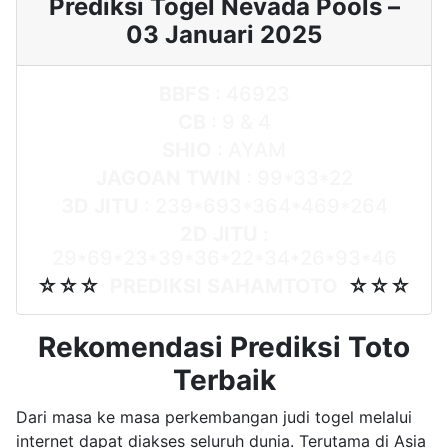
Prediksi Togel Nevada Pools –
03 Januari 2025
BBFS
: 46923
CB
: 9 & 4
SHIO
: AYAM
JAGOAN TWIN
: 99*33*22
3D JITU
: 239*693*364*469*264
2D JITU
:
29*69*23*39*36*22*34*26*93*46
☆☆☆
PREDIKSI SAHAMTOTO
☆☆☆
Rekomendasi Prediksi Toto
Terbaik
Dari masa ke masa perkembangan judi togel melalui
internet dapat diakses seluruh dunia. Terutama di Asia