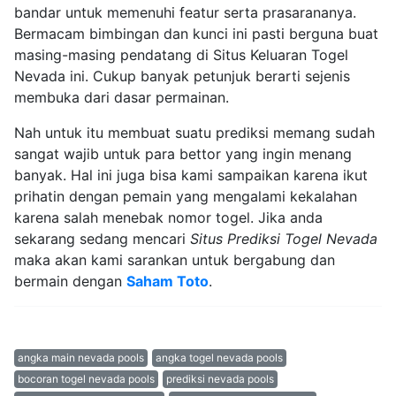
bandar untuk memenuhi featur serta prasarananya.
Bermacam bimbingan dan kunci ini pasti berguna buat
masing-masing pendatang di Situs Keluaran Togel
Nevada ini. Cukup banyak petunjuk berarti sejenis
membuka dari dasar permainan.
Nah untuk itu membuat suatu prediksi memang sudah
sangat wajib untuk para bettor yang ingin menang
banyak. Hal ini juga bisa kami sampaikan karena ikut
prihatin dengan pemain yang mengalami kekalahan
karena salah menebak nomor togel. Jika anda
sekarang sedang mencari
Situs Prediksi Togel Nevada
maka akan kami sarankan untuk bergabung dan
bermain dengan
Saham Toto
.
Tags :
angka main nevada pools
angka togel nevada pools
bocoran togel nevada pools
prediksi nevada pools