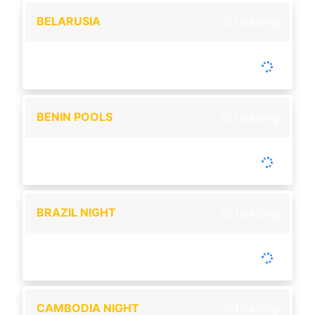
BELARUSIA
Loading
-
Tutup :
00:00
Buka :
00:00
Buka setiap hari
BENIN POOLS
Loading
-
Tutup :
00:00
Buka :
00:00
Buka setiap hari
BRAZIL NIGHT
Loading
-
Tutup :
00:00
Buka :
00:00
Buka setiap hari
CAMBODIA NIGHT
Loading