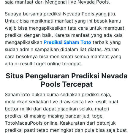
saja manfaat dari Mengenai live Nevada Pools.
Supaya bersama prediksi Nevada Pools yang jitu.
Untuk bisa menikmati manfaat yang ini besok kamu
wajib bisa mengaplikasikan tata cara untuk membuat
prediksi dengan baik. Karena manfaat yang ada kala
mengaplikasikan
Prediksi Saham Toto
terbaik yang
sudah admin sampaikan didalam liat diatas. Aturan
cara besoknya bisa menikmati semua manfaat yang
ada di result togel online tercepat.
Situs Pengeluaran Prediksi Nevada
Pools Tercepat
SahamToto bukan cuma sediakan prediksi saja,
melainkan sediakan live draw serta live result buat
bettor miliki dan dapat dijadikan selaku materi
prediksi di masing-masing bandar judi togel
TotoMacauPools online. Keakuratan dari petunjuk
prediksi pasti tetap meningkat dan pula bisa saja buat