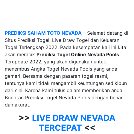
PREDIKSI TOGEL NEVADA POOLS – 03
JANUARI 2025
PREDIKSI SAHAM TOTO NEVADA
– Selamat datang di
Situs Prediksi Togel, Live Draw Togel dan Keluaran
Togel Terlengkap 2022, Pada kesempatan kali ini kita
akan meracik
Prediksi Togel Online Nevada Pools
Terupdate 2022, yang akan digunakan untuk
menembus Angka Togel Nevada Pools yang anda
gemari. Bersama dengan pasaran togel resmi,
tentunya kami tidak mengambil keuntungan sedikipun
dari sini. Karena kami tulus dalam memberikan anda
Bocoran Prediksi Togel Nevada Pools dengan benar
dan akurat.
>>
LIVE DRAW NEVADA
TERCEPAT
<<