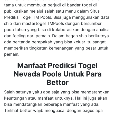
tama untuk membuka berjudi di bandar togel di
publikasikan melalui salah satu menu dalam Situs
Prediksi Togel TM Pools. Bisa juga menggunakan data
shio dari mastertogel TMPools dengan bersumber
pada tahun yang bisa di kolaborasikan dengan analisa
dan feeling dari pemain. Dalam bagan shio berikutnya
ada pertanda berapakah yang bisa keluar itu sangat
memberikan tingkatan kemenangan yang besar untuk
pemain.
Manfaat Prediksi Togel
Nevada Pools Untuk Para
Bettor
Salah satunya yaitu apa saja yang bisa mendatangkan
keuntungan atau manfaat untuknya. Hal ini juga akan
bisa mendatangkan beberapa manfaat yang ada.
Terlihat bettor wajib menguasai dengan bagus apa