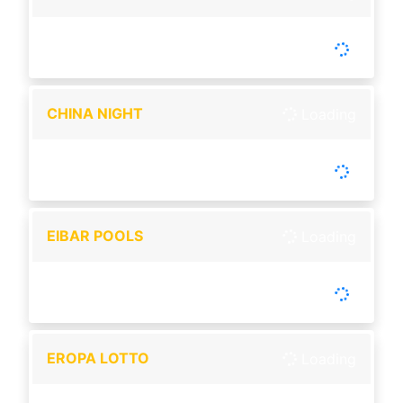
-
Tutup :
00:00
Buka :
00:00
Buka setiap hari
CHINA NIGHT
Loading
-
Tutup :
00:00
Buka :
00:00
Buka setiap hari
EIBAR POOLS
Loading
-
Tutup :
00:00
Buka :
00:00
Buka setiap hari
EROPA LOTTO
Loading
-