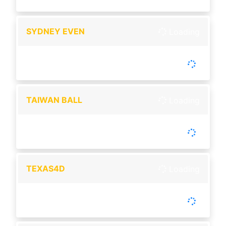
SYDNEY EVEN
Loading
-
Tutup :
00:00
Buka :
00:00
Buka setiap hari
TAIWAN BALL
Loading
-
Tutup :
00:00
Buka :
00:00
Buka setiap hari
TEXAS4D
Loading
-
Tutup :
00:00
Buka :
00:00
Buka setiap hari