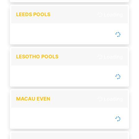
LEEDS POOLS
Loading
-
Tutup :
00:00
Buka :
00:00
Buka setiap hari
LESOTHO POOLS
Loading
-
Tutup :
00:00
Buka :
00:00
Buka setiap hari
MACAU EVEN
Loading
-
Tutup :
00:00
Buka :
00:00
Buka setiap hari