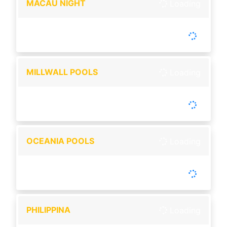
MACAU NIGHT
Loading
-
Tutup :
00:00
Buka :
00:00
Buka setiap hari
MILLWALL POOLS
Loading
-
Tutup :
00:00
Buka :
00:00
Buka setiap hari
OCEANIA POOLS
Loading
-
Tutup :
00:00
Buka :
00:00
Buka setiap hari
PHILIPPINA
Loading