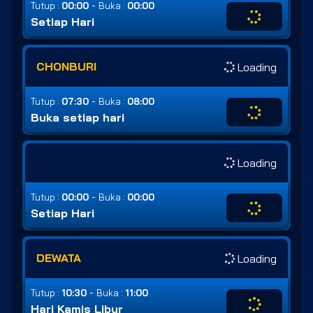
-
Tutup :
00:00
Buka :
00:00
Setiap Hari
CHONBURI
Loading
-
Tutup :
07:30
Buka :
08:00
Buka setiap hari
Loading
-
Tutup :
00:00
Buka :
00:00
Setiap Hari
DEWATA
Loading
-
Tutup :
10:30
Buka :
11:00
Hari Kamis Libur