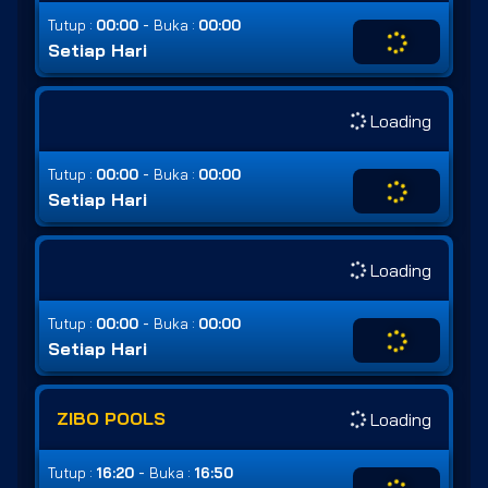
-
Tutup :
00:00
Buka :
00:00
Setiap Hari
Loading
-
Tutup :
00:00
Buka :
00:00
Setiap Hari
Loading
-
Tutup :
00:00
Buka :
00:00
Setiap Hari
ZIBO POOLS
Loading
-
Tutup :
16:20
Buka :
16:50