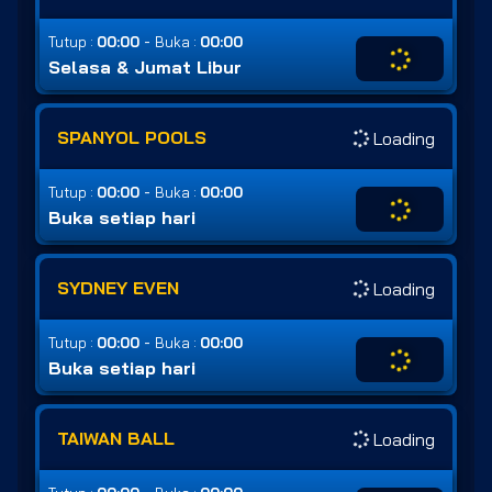
-
Tutup :
00:00
Buka :
00:00
Selasa & Jumat Libur
SPANYOL POOLS
Loading
-
Tutup :
00:00
Buka :
00:00
Buka setiap hari
SYDNEY EVEN
Loading
-
Tutup :
00:00
Buka :
00:00
Buka setiap hari
TAIWAN BALL
Loading