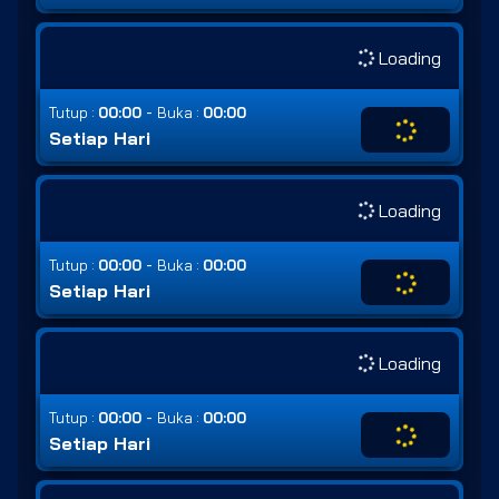
Loading
-
Tutup :
00:00
Buka :
00:00
Setiap Hari
Loading
-
Tutup :
00:00
Buka :
00:00
Setiap Hari
Loading
-
Tutup :
00:00
Buka :
00:00
Setiap Hari