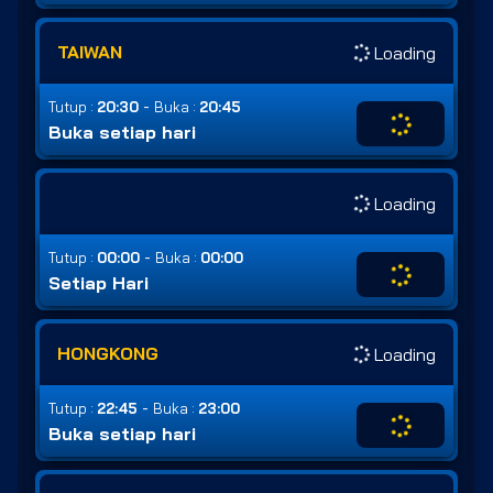
TAIWAN
Loading
-
Tutup :
20:30
Buka :
20:45
Buka setiap hari
Loading
-
Tutup :
00:00
Buka :
00:00
Setiap Hari
HONGKONG
Loading
-
Tutup :
22:45
Buka :
23:00
Buka setiap hari