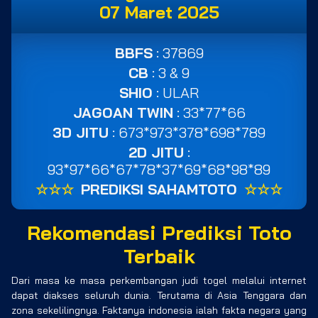
07 Maret 2025
BBFS
: 37869
CB
: 3 & 9
SHIO
: ULAR
JAGOAN TWIN
: 33*77*66
3D JITU
: 673*973*378*698*789
2D JITU
:
93*97*66*67*78*37*69*68*98*89
☆☆☆
PREDIKSI SAHAMTOTO
☆☆☆
Rekomendasi Prediksi Toto
Terbaik
Dari masa ke masa perkembangan judi togel melalui internet
dapat diakses seluruh dunia. Terutama di Asia Tenggara dan
zona sekelilingnya. Faktanya indonesia ialah fakta negara yang