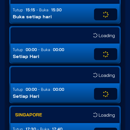
-
Tutup :
15:15
Buka :
15:30
Buka setiap hari
Loading
-
Tutup :
00:00
Buka :
00:00
Setiap Hari
Loading
-
Tutup :
00:00
Buka :
00:00
Setiap Hari
SINGAPORE
Loading
-
Tutup :
17:30
Buka :
17:40