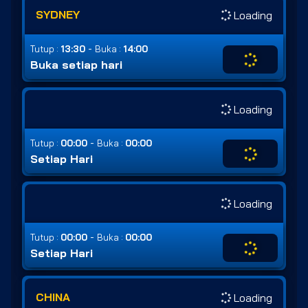
SYDNEY
Loading
-
Tutup :
13:30
Buka :
14:00
Buka setiap hari
Loading
-
Tutup :
00:00
Buka :
00:00
Setiap Hari
Loading
-
Tutup :
00:00
Buka :
00:00
Setiap Hari
CHINA
Loading