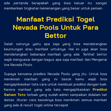
ada pertanda berapakah yang bisa keluar itu sangat
memberikan tingkatan kemenangan yang besar untuk pemain.
Manfaat Prediksi Togel
Nevada Pools Untuk Para
Bettor
Salah satunya yaitu apa saja yang bisa mendatangkan
keuntungan atau manfaat untuknya. Hal ini juga akan bisa
mendatangkan beberapa manfaat yang ada. Terlihat bettor
wajib menguasai dengan bagus apa saja manfaat dari Mengenai
live Nevada Pools.
Supaya bersama prediksi Nevada Pools yang jitu. Untuk bisa
menikmati manfaat yang ini besok kamu wajib bisa
mengaplikasikan tata cara untuk membuat prediksi dengan baik.
Karena manfaat yang ada kala mengaplikasikan
Prediksi
Saham Toto
terbaik yang sudah admin sampaikan didalam liat
diatas. Aturan cara besoknya bisa menikmati semua manfaat
yang ada di result togel online tercepat.