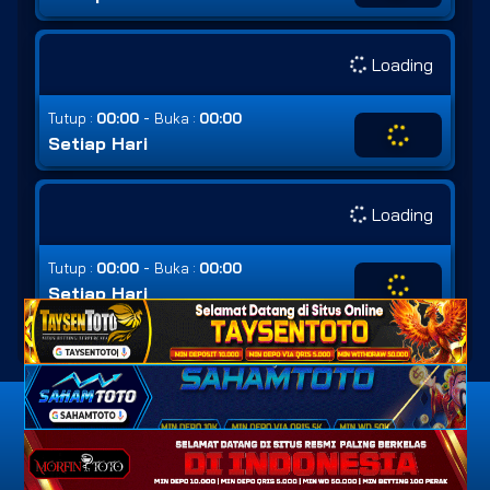
Loading
-
Tutup :
00:00
Buka :
00:00
Setiap Hari
Loading
-
Tutup :
00:00
Buka :
00:00
Setiap Hari
Copyright © 2010 - 2026
PREDIKSI SAHAMTOTO
, All
Rights Reserved.
Hubungi kami :
admin@sahamjitu.com