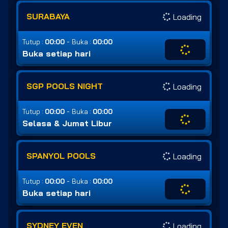
SURABAYA
Loading
-
Tutup :
00:00
Buka :
00:00
Buka setiap hari
SGP POOLS NIGHT
Loading
-
Tutup :
00:00
Buka :
00:00
Selasa & Jumat Libur
SPANYOL POOLS
Loading
-
Tutup :
00:00
Buka :
00:00
Buka setiap hari
SYDNEY EVEN
Loading