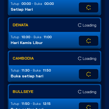
-
Tutup :
00:00
Buka :
00:00
Setiap Hari
DEWATA
Loading
-
Tutup :
10:30
Buka :
11:00
Hari Kamis Libur
CAMBODIA
Loading
-
Tutup :
11:30
Buka :
11:50
Buka setiap hari
BULLSEYE
Loading
-
Tutup :
11:50
Buka :
12:15