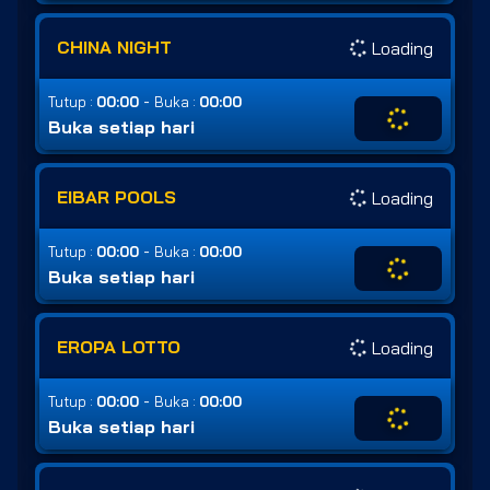
CHINA NIGHT
Loading
-
Tutup :
00:00
Buka :
00:00
Buka setiap hari
EIBAR POOLS
Loading
-
Tutup :
00:00
Buka :
00:00
Buka setiap hari
EROPA LOTTO
Loading
-
Tutup :
00:00
Buka :
00:00
Buka setiap hari