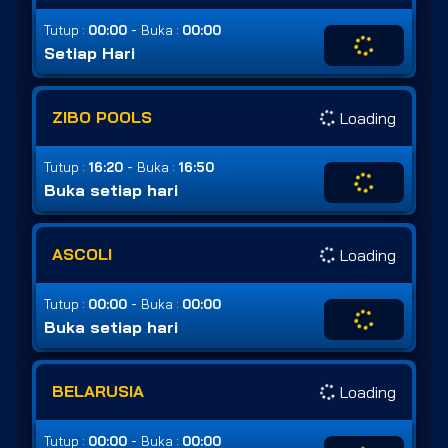
-
Tutup :
00:00
Buka :
00:00
Setiap Hari
ZIBO POOLS
Loading
-
Tutup :
16:20
Buka :
16:50
Buka setiap hari
ASCOLI
Loading
-
Tutup :
00:00
Buka :
00:00
Buka setiap hari
BELARUSIA
Loading
-
Tutup :
00:00
Buka :
00:00