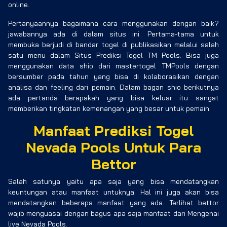
online.
Pertanyaannya bagaimana cara menggunakan dengan baik?
jawabannya ada di dalam situs ini. Pertama-tama untuk
membuka berjudi di bandar togel di publikasikan melalui salah
satu menu dalam Situs Prediksi Togel TM Pools. Bisa juga
menggunakan data shio dari mastertogel TMPools dengan
bersumber pada tahun yang bisa di kolaborasikan dengan
analisa dan feeling dari pemain. Dalam bagan shio berikutnya
ada pertanda berapakah yang bisa keluar itu sangat
memberikan tingkatan kemenangan yang besar untuk pemain.
Manfaat Prediksi Togel
Nevada Pools Untuk Para
Bettor
Salah satunya yaitu apa saja yang bisa mendatangkan
keuntungan atau manfaat untuknya. Hal ini juga akan bisa
mendatangkan beberapa manfaat yang ada. Terlihat bettor
wajib menguasai dengan bagus apa saja manfaat dari Mengenai
live Nevada Pools.