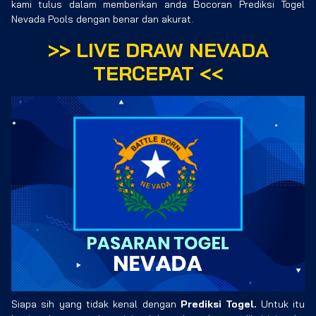
kami tulus dalam memberikan anda Bocoran Prediksi Togel
Nevada Pools dengan benar dan akurat.
>>
LIVE DRAW NEVADA
TERCEPAT
<<
Siapa sih yang tidak kenal dengan
Prediksi Togel.
Untuk itu