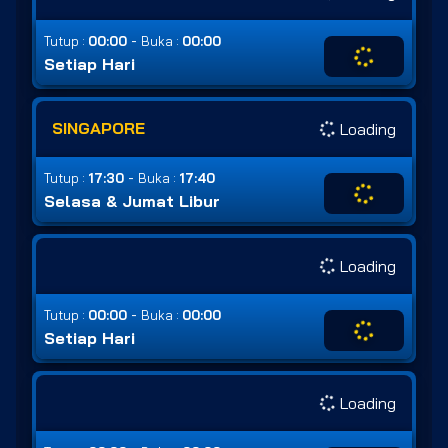
-
Tutup :
00:00
Buka :
00:00
Setiap Hari
SINGAPORE
Loading
-
Tutup :
17:30
Buka :
17:40
Selasa & Jumat Libur
Loading
-
Tutup :
00:00
Buka :
00:00
Setiap Hari
Loading