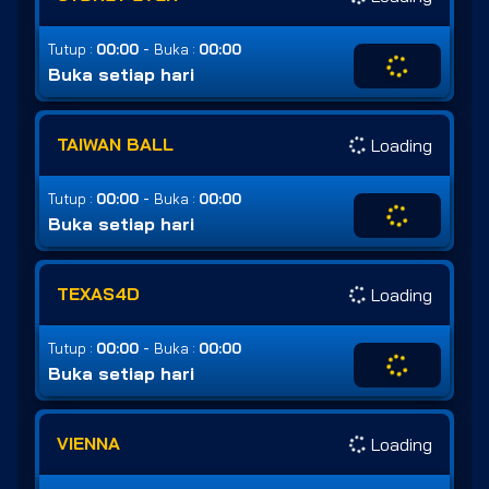
-
Tutup :
00:00
Buka :
00:00
Buka setiap hari
TAIWAN BALL
Loading
-
Tutup :
00:00
Buka :
00:00
Buka setiap hari
TEXAS4D
Loading
-
Tutup :
00:00
Buka :
00:00
Buka setiap hari
VIENNA
Loading