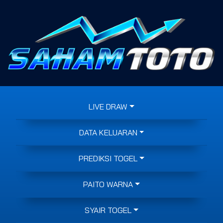
LIVE DRAW
DATA KELUARAN
PREDIKSI TOGEL
PAITO WARNA
SYAIR TOGEL