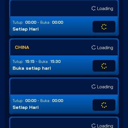
Loading
-
Tutup :
00:00
Buka :
00:00
Setiap Hari
CHINA
Loading
-
Tutup :
15:15
Buka :
15:30
Buka setiap hari
Loading
-
Tutup :
00:00
Buka :
00:00
Setiap Hari
Loading