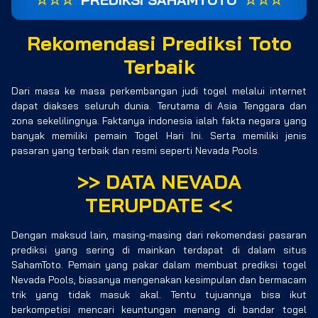
Rekomendasi Prediksi Toto
Terbaik
Dari masa ke masa perkembangan judi togel melalui internet
dapat diakses seluruh dunia. Terutama di Asia Tenggara dan
zona sekelilingnya. Faktanya indonesia ialah fakta negara yang
banyak memiliki pemain Togel Hari Ini. Serta memiliki jenis
pasaran yang terbaik dan resmi seperti Nevada Pools.
>>
DATA NEVADA
TERUPDATE
<<
Dengan maksud lain, masing-masing dari rekomendasi pasaran
prediksi yang sering di mainkan terdapat di dalam situs
SahamToto. Pemain yang pakar dalam membuat prediksi togel
Nevada Pools, biasanya mengenakan kesimpulan dan bermacam
trik yang tidak masuk akal. Tentu tujuannya bisa ikut
berkompetisi mencari keuntungan menang di bandar togel