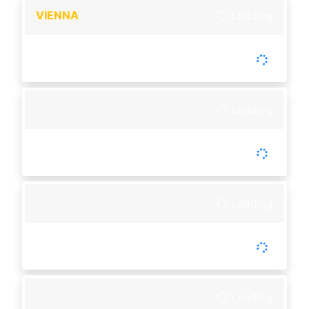
VIENNA
Loading
-
Tutup :
00:00
Buka :
00:00
Buka setiap hari
Loading
-
Tutup :
00:00
Buka :
00:00
Setiap Hari
Loading
-
Tutup :
00:00
Buka :
00:00
Setiap Hari
Loading