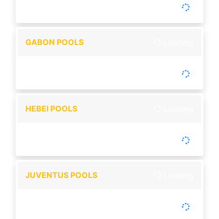
Tutup :
00:00
Buka :
00:00
Buka setiap hari
GABON POOLS
Loading
-
Tutup :
00:00
Buka :
00:00
Buka setiap hari
HEBEI POOLS
Loading
-
Tutup :
00:00
Buka :
00:00
Buka setiap hari
JUVENTUS POOLS
Loading
-
Tutup :
00:00
Buka :
00:00
Buka setiap hari