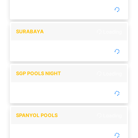
-
Tutup :
00:00
Buka :
00:00
Buka setiap hari
SURABAYA
Loading
-
Tutup :
00:00
Buka :
00:00
Buka setiap hari
SGP POOLS NIGHT
Loading
-
Tutup :
00:00
Buka :
00:00
Selasa & Jumat Libur
SPANYOL POOLS
Loading
-
Tutup :
00:00
Buka :
00:00
Buka setiap hari