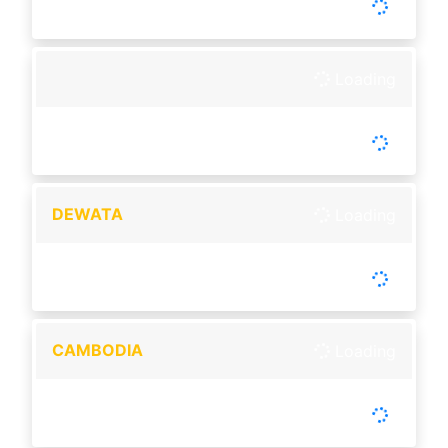
Buka setiap hari
Loading
-
Tutup :
00:00
Buka :
00:00
Setiap Hari
DEWATA
Loading
-
Tutup :
10:30
Buka :
11:00
Hari Kamis Libur
CAMBODIA
Loading
-
Tutup :
11:30
Buka :
11:50
Buka setiap hari