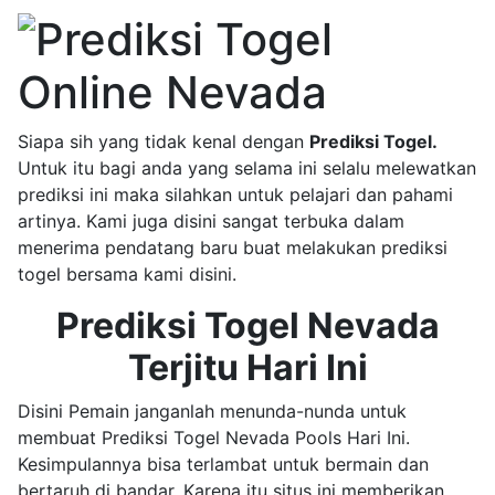
Siapa sih yang tidak kenal dengan
Prediksi Togel.
Untuk itu bagi anda yang selama ini selalu melewatkan
prediksi ini maka silahkan untuk pelajari dan pahami
artinya. Kami juga disini sangat terbuka dalam
menerima pendatang baru buat melakukan prediksi
togel bersama kami disini.
Prediksi Togel Nevada
Terjitu Hari Ini
Disini Pemain janganlah menunda-nunda untuk
membuat Prediksi Togel Nevada Pools Hari Ini.
Kesimpulannya bisa terlambat untuk bermain dan
bertaruh di bandar. Karena itu situs ini memberikan