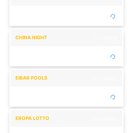
-
Tutup :
00:00
Buka :
00:00
Buka setiap hari
CHINA NIGHT
Loading
-
Tutup :
00:00
Buka :
00:00
Buka setiap hari
EIBAR POOLS
Loading
-
Tutup :
00:00
Buka :
00:00
Buka setiap hari
EROPA LOTTO
Loading
-