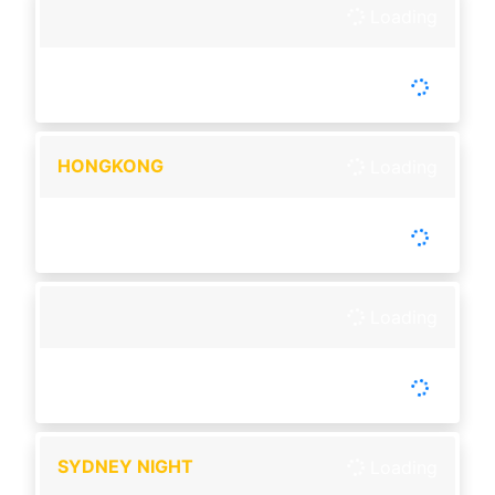
Loading
-
Tutup :
00:00
Buka :
00:00
Setiap Hari
HONGKONG
Loading
-
Tutup :
22:45
Buka :
23:00
Buka setiap hari
Loading
-
Tutup :
00:00
Buka :
00:00
Setiap Hari
SYDNEY NIGHT
Loading