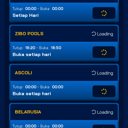
-
Tutup :
00:00
Buka :
00:00
Setiap Hari
ZIBO POOLS
Loading
-
Tutup :
16:20
Buka :
16:50
Buka setiap hari
ASCOLI
Loading
-
Tutup :
00:00
Buka :
00:00
Buka setiap hari
BELARUSIA
Loading
-
Tutup :
00:00
Buka :
00:00