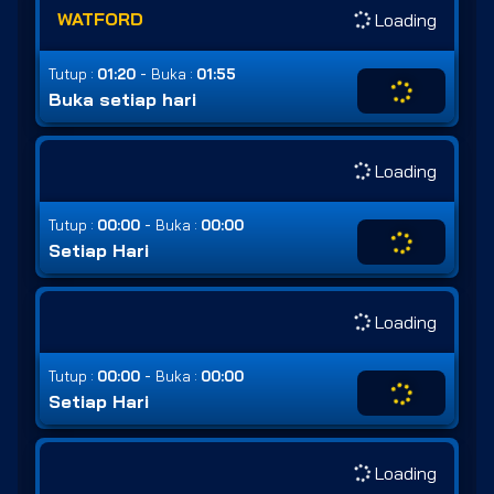
WATFORD
Loading
-
Tutup :
01:20
Buka :
01:55
Buka setiap hari
Loading
-
Tutup :
00:00
Buka :
00:00
Setiap Hari
Loading
-
Tutup :
00:00
Buka :
00:00
Setiap Hari
Loading