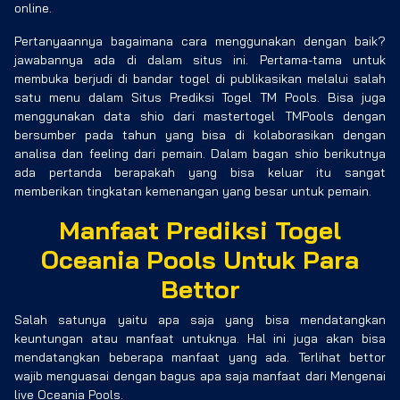
online.
Pertanyaannya bagaimana cara menggunakan dengan baik?
jawabannya ada di dalam situs ini. Pertama-tama untuk
membuka berjudi di bandar togel di publikasikan melalui salah
satu menu dalam Situs Prediksi Togel TM Pools. Bisa juga
menggunakan data shio dari mastertogel TMPools dengan
bersumber pada tahun yang bisa di kolaborasikan dengan
analisa dan feeling dari pemain. Dalam bagan shio berikutnya
ada pertanda berapakah yang bisa keluar itu sangat
memberikan tingkatan kemenangan yang besar untuk pemain.
Manfaat Prediksi Togel
Oceania Pools Untuk Para
Bettor
Salah satunya yaitu apa saja yang bisa mendatangkan
keuntungan atau manfaat untuknya. Hal ini juga akan bisa
mendatangkan beberapa manfaat yang ada. Terlihat bettor
wajib menguasai dengan bagus apa saja manfaat dari Mengenai
live Oceania Pools.