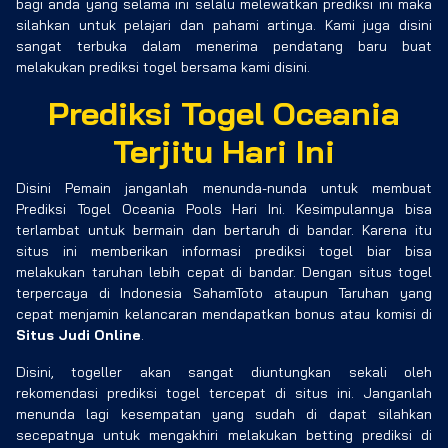
bagi anda yang selama ini selalu melewatkan prediksi ini maka
silahkan untuk pelajari dan pahami artinya. Kami juga disini
sangat terbuka dalam menerima pendatang baru buat
melakukan prediksi togel bersama kami disini.
Prediksi Togel Oceania
Terjitu Hari Ini
Disini Pemain janganlah menunda-nunda untuk membuat
Prediksi Togel Oceania Pools Hari Ini. Kesimpulannya bisa
terlambat untuk bermain dan bertaruh di bandar. Karena itu
situs ini memberikan informasi prediksi togel biar bisa
melakukan taruhan lebih cepat di bandar. Dengan situs togel
terpercaya di Indonesia SahamToto ataupun Taruhan yang
cepat menjamin kelancaran mendapatkan bonus atau komisi di
Situs Judi Online
.
Disini, togeller akan sangat diuntungkan sekali oleh
rekomendasi prediksi togel tercepat di situs ini. Janganlah
menunda lagi kesempatan yang sudah di dapat silahkan
secepatnya untuk mengakhiri melakukan betting prediksi di