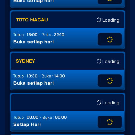
Buka setiap hari
TOTO MACAU
Loading
-
Tutup :
13:00
Buka :
22:10
Buka setiap hari
SYDNEY
Loading
-
Tutup :
13:30
Buka :
14:00
Buka setiap hari
Loading
-
Tutup :
00:00
Buka :
00:00
Setiap Hari