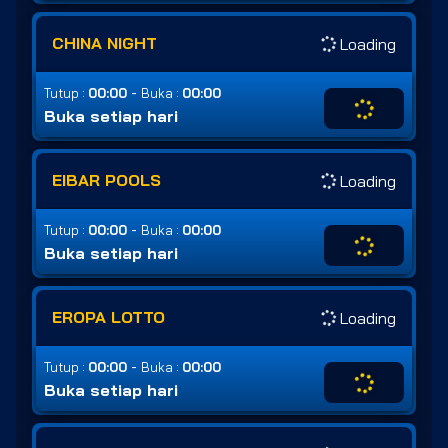
CHINA NIGHT
Loading
-
Tutup :
00:00
Buka :
00:00
Buka setiap hari
EIBAR POOLS
Loading
-
Tutup :
00:00
Buka :
00:00
Buka setiap hari
EROPA LOTTO
Loading
-
Tutup :
00:00
Buka :
00:00
Buka setiap hari