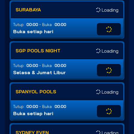
SURABAYA
Loading
-
Tutup :
00:00
Buka :
00:00
Buka setiap hari
SGP POOLS NIGHT
Loading
-
Tutup :
00:00
Buka :
00:00
Selasa & Jumat Libur
SPANYOL POOLS
Loading
-
Tutup :
00:00
Buka :
00:00
Buka setiap hari
SYDNEY EVEN
Loading