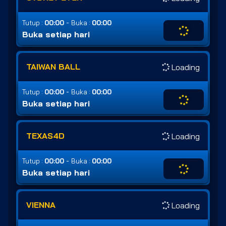
-
Tutup :
00:00
Buka :
00:00
Buka setiap hari
TAIWAN BALL
Loading
-
Tutup :
00:00
Buka :
00:00
Buka setiap hari
TEXAS4D
Loading
-
Tutup :
00:00
Buka :
00:00
Buka setiap hari
VIENNA
Loading