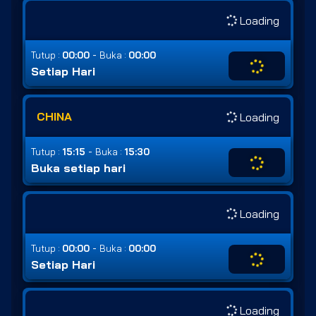
Loading
-
Tutup :
00:00
Buka :
00:00
Setiap Hari
CHINA
Loading
-
Tutup :
15:15
Buka :
15:30
Buka setiap hari
Loading
-
Tutup :
00:00
Buka :
00:00
Setiap Hari
Loading