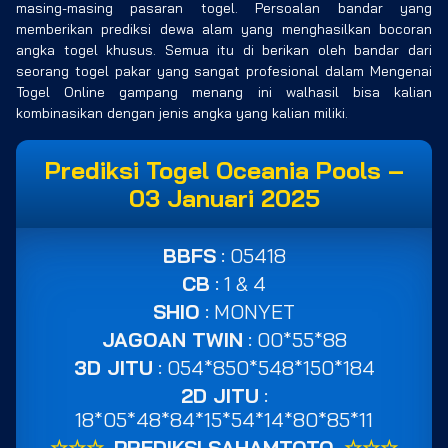
masing-masing pasaran togel. Persoalan bandar yang
memberikan prediksi dewa alam yang menghasilkan bocoran
angka togel khusus. Semua itu di berikan oleh bandar dari
seorang togel pakar yang sangat profesional dalam Mengenai
Togel Online gampang menang ini walhasil bisa kalian
kombinasikan dengan jenis angka yang kalian miliki.
Prediksi Togel Oceania Pools –
03 Januari 2025
BBFS
: 05418
CB
: 1 & 4
SHIO
: MONYET
JAGOAN TWIN
: 00*55*88
3D JITU
: 054*850*548*150*184
2D JITU
:
18*05*48*84*15*54*14*80*85*11
☆☆☆
PREDIKSI SAHAMTOTO
☆☆☆