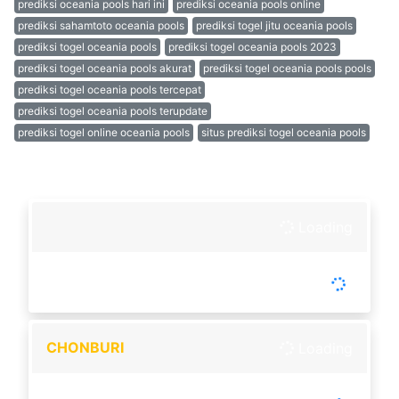
prediksi oceania pools hari ini
prediksi oceania pools online
prediksi sahamtoto oceania pools
prediksi togel jitu oceania pools
prediksi togel oceania pools
prediksi togel oceania pools 2023
prediksi togel oceania pools akurat
prediksi togel oceania pools pools
prediksi togel oceania pools tercepat
prediksi togel oceania pools terupdate
prediksi togel online oceania pools
situs prediksi togel oceania pools
KELUARAN TOGEL HARI INI
Loading
-
Tutup :
00:00
Buka :
00:00
Setiap Hari
CHONBURI
Loading
-
Tutup :
07:30
Buka :
08:00