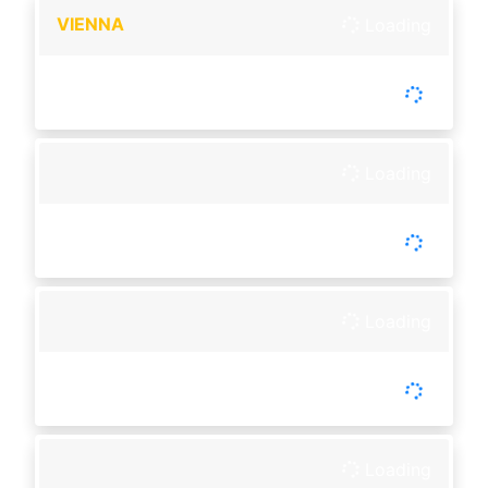
VIENNA
Loading
-
Tutup :
00:00
Buka :
00:00
Buka setiap hari
Loading
-
Tutup :
00:00
Buka :
00:00
Setiap Hari
Loading
-
Tutup :
00:00
Buka :
00:00
Setiap Hari
Loading