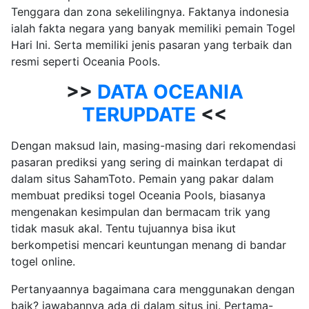
Tenggara dan zona sekelilingnya. Faktanya indonesia
ialah fakta negara yang banyak memiliki pemain Togel
Hari Ini. Serta memiliki jenis pasaran yang terbaik dan
resmi seperti Oceania Pools.
>>
DATA OCEANIA
TERUPDATE
<<
Dengan maksud lain, masing-masing dari rekomendasi
pasaran prediksi yang sering di mainkan terdapat di
dalam situs SahamToto. Pemain yang pakar dalam
membuat prediksi togel Oceania Pools, biasanya
mengenakan kesimpulan dan bermacam trik yang
tidak masuk akal. Tentu tujuannya bisa ikut
berkompetisi mencari keuntungan menang di bandar
togel online.
Pertanyaannya bagaimana cara menggunakan dengan
baik? jawabannya ada di dalam situs ini. Pertama-