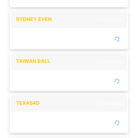
SYDNEY EVEN
Loading
-
Tutup :
00:00
Buka :
00:00
Buka setiap hari
TAIWAN BALL
Loading
-
Tutup :
00:00
Buka :
00:00
Buka setiap hari
TEXAS4D
Loading
-
Tutup :
00:00
Buka :
00:00
Buka setiap hari