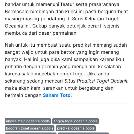
bandar untuk memenuhi featur serta prasarananya.
Bermacam bimbingan dan kunci ini pasti berguna buat
masing-masing pendatang di Situs Keluaran Togel
Oceania ini. Cukup banyak petunjuk berarti sejenis
membuka dari dasar permainan.
Nah untuk itu membuat suatu prediksi memang sudah
sangat wajib untuk para bettor yang ingin menang
banyak. Hal ini juga bisa kami sampaikan karena ikut
prihatin dengan pemain yang mengalami kekalahan
karena salah menebak nomor togel. Jika anda
sekarang sedang mencari
Situs Prediksi Togel Oceania
maka akan kami sarankan untuk bergabung dan
bermain dengan
Saham Toto
.
Tags :
angka main oceania pools
angka togel oceania pools
bocoran togel oceania pools
prediksi oceania pools