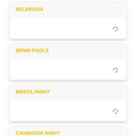
BELARUSIA
Loading
-
Tutup :
00:00
Buka :
00:00
Buka setiap hari
BENIN POOLS
Loading
-
Tutup :
00:00
Buka :
00:00
Buka setiap hari
BRAZIL NIGHT
Loading
-
Tutup :
00:00
Buka :
00:00
Buka setiap hari
CAMBODIA NIGHT
Loading