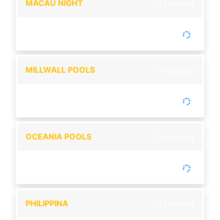
MACAU NIGHT
Loading
-
Tutup :
00:00
Buka :
00:00
Buka setiap hari
MILLWALL POOLS
Loading
-
Tutup :
00:00
Buka :
00:00
Buka setiap hari
OCEANIA POOLS
Loading
-
Tutup :
00:00
Buka :
00:00
Buka setiap hari
PHILIPPINA
Loading