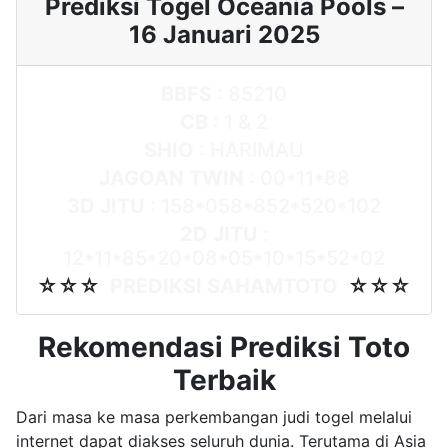
Prediksi Togel Oceania Pools –
16 Januari 2025
BBFS
: 85210
CB
: 1 & 2
SHIO
: HARIMAU
JAGOAN TWIN
: 00*11*88
3D JITU
: 158*058*852*520*102
2D JITU
:
12*11*85*20*08*05*10*15*52*02
☆☆☆
PREDIKSI SAHAMTOTO
☆☆☆
Rekomendasi Prediksi Toto
Terbaik
Dari masa ke masa perkembangan judi togel melalui
internet dapat diakses seluruh dunia. Terutama di Asia