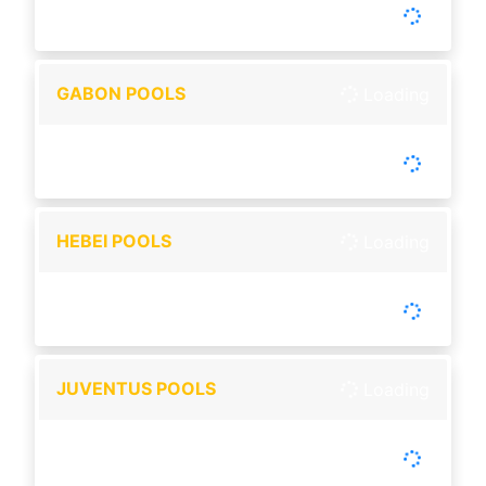
Tutup :
00:00
Buka :
00:00
Buka setiap hari
GABON POOLS
Loading
-
Tutup :
00:00
Buka :
00:00
Buka setiap hari
HEBEI POOLS
Loading
-
Tutup :
00:00
Buka :
00:00
Buka setiap hari
JUVENTUS POOLS
Loading
-
Tutup :
00:00
Buka :
00:00
Buka setiap hari