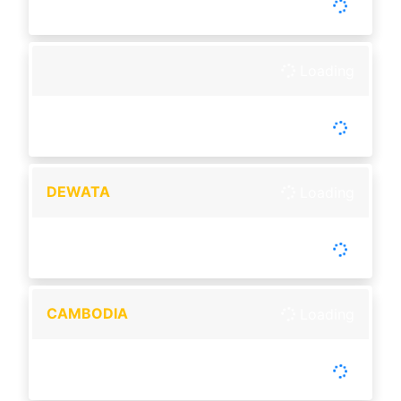
Buka setiap hari
Loading
-
Tutup :
00:00
Buka :
00:00
Setiap Hari
DEWATA
Loading
-
Tutup :
10:30
Buka :
11:00
Hari Kamis Libur
CAMBODIA
Loading
-
Tutup :
11:30
Buka :
11:50
Buka setiap hari