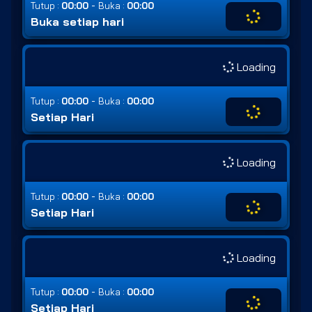
-
Tutup :
00:00
Buka :
00:00
Buka setiap hari
Loading
-
Tutup :
00:00
Buka :
00:00
Setiap Hari
Loading
-
Tutup :
00:00
Buka :
00:00
Setiap Hari
Loading
-
Tutup :
00:00
Buka :
00:00
Setiap Hari