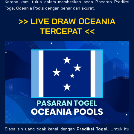
Karena kami tulus dalam memberikan anda Bocoran Prediksi
Togel Oceania Pools dengan benar dan akurat.
>>
LIVE DRAW OCEANIA
TERCEPAT
<<
Siapa sih yang tidak kenal dengan
Prediksi Togel.
Untuk itu