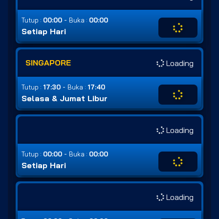
-
Tutup :
00:00
Buka :
00:00
Setiap Hari
SINGAPORE
Loading
-
Tutup :
17:30
Buka :
17:40
Selasa & Jumat Libur
Loading
-
Tutup :
00:00
Buka :
00:00
Setiap Hari
Loading