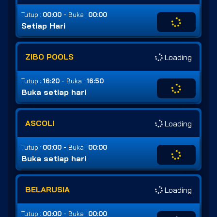
-
Tutup :
00:00
Buka :
00:00
Setiap Hari
ZIBO POOLS
Loading
-
Tutup :
16:20
Buka :
16:50
Buka setiap hari
ASCOLI
Loading
-
Tutup :
00:00
Buka :
00:00
Buka setiap hari
BELARUSIA
Loading
-
Tutup :
00:00
Buka :
00:00