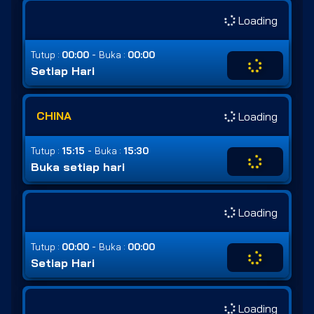
Loading
-
Tutup :
00:00
Buka :
00:00
Setiap Hari
CHINA
Loading
-
Tutup :
15:15
Buka :
15:30
Buka setiap hari
Loading
-
Tutup :
00:00
Buka :
00:00
Setiap Hari
Loading