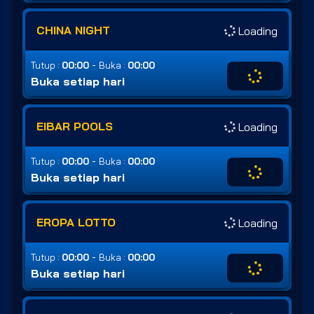
CHINA NIGHT
Loading
-
Tutup :
00:00
Buka :
00:00
Buka setiap hari
EIBAR POOLS
Loading
-
Tutup :
00:00
Buka :
00:00
Buka setiap hari
EROPA LOTTO
Loading
-
Tutup :
00:00
Buka :
00:00
Buka setiap hari