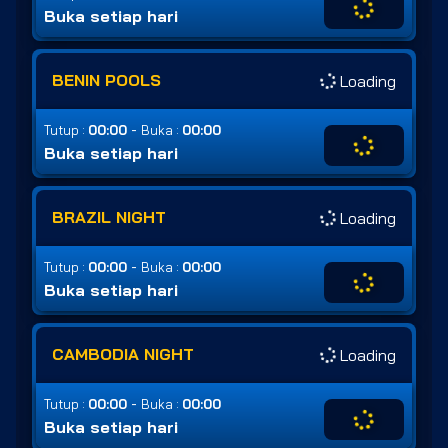
Buka setiap hari
BENIN POOLS
Loading
-
Tutup :
00:00
Buka :
00:00
Buka setiap hari
BRAZIL NIGHT
Loading
-
Tutup :
00:00
Buka :
00:00
Buka setiap hari
CAMBODIA NIGHT
Loading
-
Tutup :
00:00
Buka :
00:00
Buka setiap hari