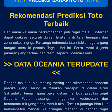
Rekomendasi Prediksi Toto
Terbaik
Dari masa ke masa perkembangan judi togel melalui internet
dapat diakses seluruh dunia. Terutama di Asia Tenggara dan
zona sekelilingnya. Faktanya indonesia ialah fakta negara yang
banyak memiliki pemain Togel Hari Ini. Serta memiliki jenis
pasaran yang terbaik dan resmi seperti Oceania Pools.
>>
DATA OCEANIA
TERUPDATE
<<
Dengan maksud lain, masing-masing dari rekomendasi pasaran
prediksi yang sering di mainkan terdapat di dalam situs
SahamToto. Pemain yang pakar dalam membuat prediksi togel
Oceania Pools, biasanya mengenakan kesimpulan dan
bermacam trik yang tidak masuk akal. Tentu tujuannya bisa ikut
berkompetisi mencari keuntungan menang di bandar togel