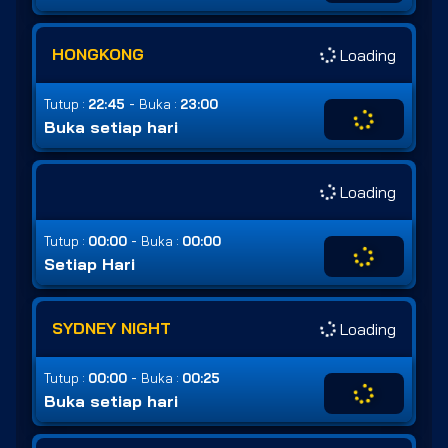
HONGKONG
Loading
-
Tutup :
22:45
Buka :
23:00
Buka setiap hari
Loading
-
Tutup :
00:00
Buka :
00:00
Setiap Hari
SYDNEY NIGHT
Loading
-
Tutup :
00:00
Buka :
00:25
Buka setiap hari