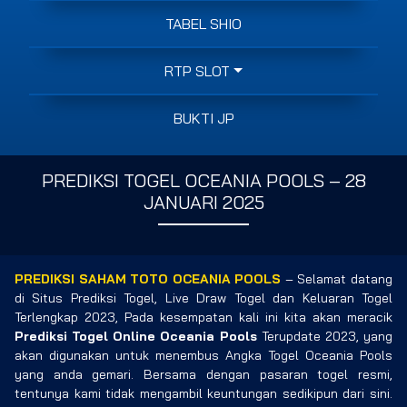
TABEL SHIO
RTP SLOT
BUKTI JP
PREDIKSI TOGEL OCEANIA POOLS – 28
JANUARI 2025
PREDIKSI SAHAM TOTO OCEANIA POOLS
– Selamat datang
di Situs Prediksi Togel, Live Draw Togel dan Keluaran Togel
Terlengkap 2023, Pada kesempatan kali ini kita akan meracik
Prediksi Togel Online Oceania Pools
Terupdate 2023, yang
akan digunakan untuk menembus Angka Togel Oceania Pools
yang anda gemari. Bersama dengan pasaran togel resmi,
tentunya kami tidak mengambil keuntungan sedikipun dari sini.