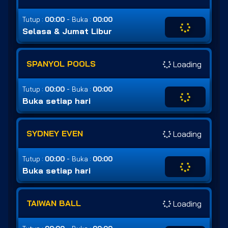
-
Tutup :
00:00
Buka :
00:00
Selasa & Jumat Libur
SPANYOL POOLS
Loading
-
Tutup :
00:00
Buka :
00:00
Buka setiap hari
SYDNEY EVEN
Loading
-
Tutup :
00:00
Buka :
00:00
Buka setiap hari
TAIWAN BALL
Loading