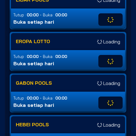
-
Tutup :
00:00
Buka :
00:00
Buka setiap hari
EROPA LOTTO
Loading
-
Tutup :
00:00
Buka :
00:00
Buka setiap hari
GABON POOLS
Loading
-
Tutup :
00:00
Buka :
00:00
Buka setiap hari
HEBEI POOLS
Loading