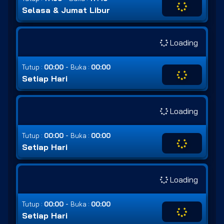
Selasa & Jumat Libur
Loading
-
Tutup :
00:00
Buka :
00:00
Setiap Hari
Loading
-
Tutup :
00:00
Buka :
00:00
Setiap Hari
Loading
-
Tutup :
00:00
Buka :
00:00
Setiap Hari