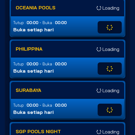
OCEANIA POOLS
Loading
-
Tutup :
00:00
Buka :
00:00
Buka setiap hari
PHILIPPINA
Loading
-
Tutup :
00:00
Buka :
00:00
Buka setiap hari
SURABAYA
Loading
-
Tutup :
00:00
Buka :
00:00
Buka setiap hari
SGP POOLS NIGHT
Loading