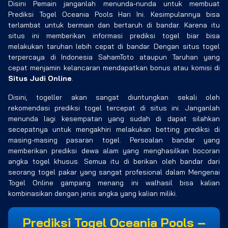
Disini Pemain janganlah menunda-nunda untuk membuat
Prediksi Togel Oceania Pools Hari Ini. Kesimpulannya bisa
terlambat untuk bermain dan bertaruh di bandar. Karena itu
situs ini memberikan informasi prediksi togel biar bisa
melakukan taruhan lebih cepat di bandar. Dengan situs togel
terpercaya di Indonesia SahamToto ataupun Taruhan yang
cepat menjamin kelancaran mendapatkan bonus atau komisi di
Situs Judi Online
.
Disini, togeller akan sangat diuntungkan sekali oleh
rekomendasi prediksi togel tercepat di situs ini. Janganlah
menunda lagi kesempatan yang sudah di dapat silahkan
secepatnya untuk mengakhiri melakukan betting prediksi di
masing-masing pasaran togel. Persoalan bandar yang
memberikan prediksi dewa alam yang menghasilkan bocoran
angka togel khusus. Semua itu di berikan oleh bandar dari
seorang togel pakar yang sangat profesional dalam Mengenai
Togel Online gampang menang ini walhasil bisa kalian
kombinasikan dengan jenis angka yang kalian miliki.
Prediksi Togel Oceania Pools –