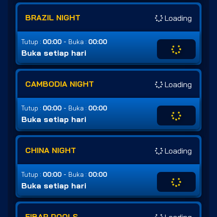
BRAZIL NIGHT
Loading
-
Tutup :
00:00
Buka :
00:00
Buka setiap hari
CAMBODIA NIGHT
Loading
-
Tutup :
00:00
Buka :
00:00
Buka setiap hari
CHINA NIGHT
Loading
-
Tutup :
00:00
Buka :
00:00
Buka setiap hari
EIBAR POOLS
Loading