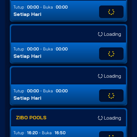
-
Tutup :
00:00
Buka :
00:00
Setiap Hari
Loading
-
Tutup :
00:00
Buka :
00:00
Setiap Hari
Loading
-
Tutup :
00:00
Buka :
00:00
Setiap Hari
ZIBO POOLS
Loading
-
Tutup :
16:20
Buka :
16:50