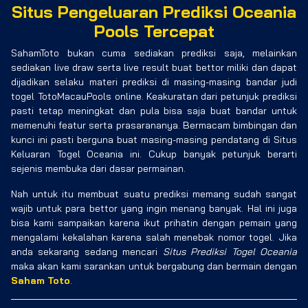
Situs Pengeluaran Prediksi Oceania
Pools Tercepat
SahamToto bukan cuma sediakan prediksi saja, melainkan
sediakan live draw serta live result buat bettor miliki dan dapat
dijadikan selaku materi prediksi di masing-masing bandar judi
togel TotoMacauPools online. Keakuratan dari petunjuk prediksi
pasti tetap meningkat dan pula bisa saja buat bandar untuk
memenuhi featur serta prasarananya. Bermacam bimbingan dan
kunci ini pasti berguna buat masing-masing pendatang di Situs
Keluaran Togel Oceania ini. Cukup banyak petunjuk berarti
sejenis membuka dari dasar permainan.
Nah untuk itu membuat suatu prediksi memang sudah sangat
wajib untuk para bettor yang ingin menang banyak. Hal ini juga
bisa kami sampaikan karena ikut prihatin dengan pemain yang
mengalami kekalahan karena salah menebak nomor togel. Jika
anda sekarang sedang mencari
Situs Prediksi Togel Oceania
maka akan kami sarankan untuk bergabung dan bermain dengan
Saham Toto
.