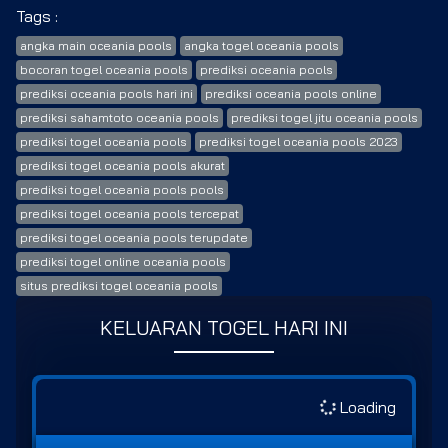
Tags :
angka main oceania pools
angka togel oceania pools
bocoran togel oceania pools
prediksi oceania pools
prediksi oceania pools hari ini
prediksi oceania pools online
prediksi sahamtoto oceania pools
prediksi togel jitu oceania pools
prediksi togel oceania pools
prediksi togel oceania pools 2023
prediksi togel oceania pools akurat
prediksi togel oceania pools pools
prediksi togel oceania pools tercepat
prediksi togel oceania pools terupdate
prediksi togel online oceania pools
situs prediksi togel oceania pools
KELUARAN TOGEL HARI INI
Loading