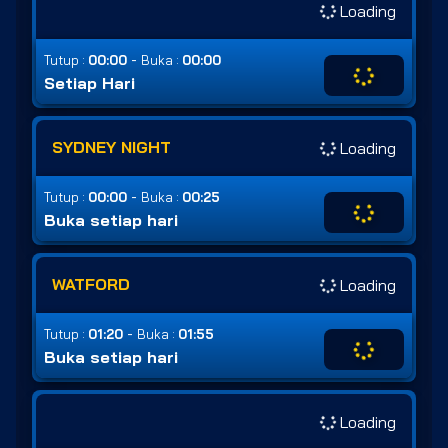
Loading
-
Tutup :
00:00
Buka :
00:00
Setiap Hari
SYDNEY NIGHT
Loading
-
Tutup :
00:00
Buka :
00:25
Buka setiap hari
WATFORD
Loading
-
Tutup :
01:20
Buka :
01:55
Buka setiap hari
Loading