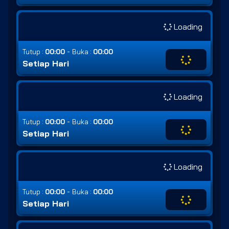
Loading
-
Tutup :
00:00
Buka :
00:00
Setiap Hari
Loading
-
Tutup :
00:00
Buka :
00:00
Setiap Hari
Loading
-
Tutup :
00:00
Buka :
00:00
Setiap Hari