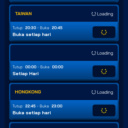
TAIWAN
Loading
-
Tutup :
20:30
Buka :
20:45
Buka setiap hari
Loading
-
Tutup :
00:00
Buka :
00:00
Setiap Hari
HONGKONG
Loading
-
Tutup :
22:45
Buka :
23:00
Buka setiap hari