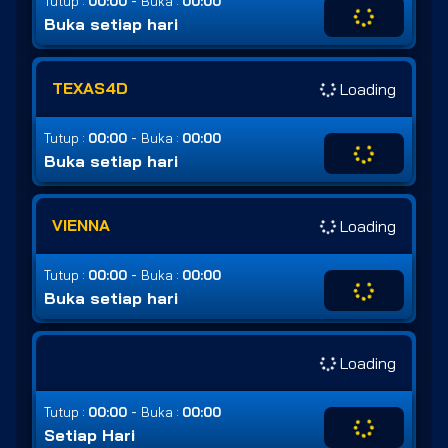
-
Tutup :
00:00
Buka :
00:00
Buka setiap hari
TEXAS4D
Loading
-
Tutup :
00:00
Buka :
00:00
Buka setiap hari
VIENNA
Loading
-
Tutup :
00:00
Buka :
00:00
Buka setiap hari
Loading
-
Tutup :
00:00
Buka :
00:00
Setiap Hari