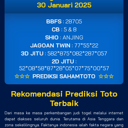
30 Januari 2025
BBFS
: 28705
CB
: 5 & 8
SHIO
: ANJING
JAGOAN TWIN
: 77*55*22
3D JITU
: 582*875*082*287*057
2D JITU
:
52*08*58*87*28*05*07*75*00*57
☆☆☆
PREDIKSI SAHAMTOTO
☆☆☆
Rekomendasi Prediksi Toto
Terbaik
Dari masa ke masa perkembangan judi togel melalui internet
dapat diakses seluruh dunia. Terutama di Asia Tenggara dan
zona sekelilingnya. Faktanya indonesia ialah fakta negara yang