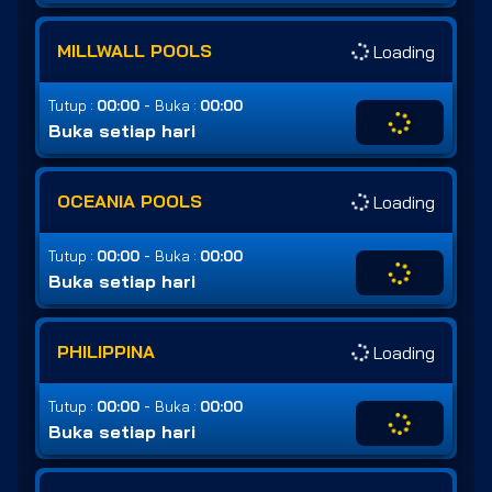
MILLWALL POOLS
Loading
-
Tutup :
00:00
Buka :
00:00
Buka setiap hari
OCEANIA POOLS
Loading
-
Tutup :
00:00
Buka :
00:00
Buka setiap hari
PHILIPPINA
Loading
-
Tutup :
00:00
Buka :
00:00
Buka setiap hari