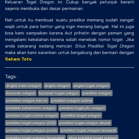
Keluaran Togel Oregon ini. Cukup banyak petunjuk berarti
sejenis membuka dari dasar permainan.
Nah untuk itu membuat suatu prediksi memang sudah sangat
wajib untuk para bettor yang ingin menang banyak. Hal ini juga
bisa kami sampaikan karena ikut prihatin dengan pemain yang
mengalami kekalahan karena salah menebak nomor togel. Jika
anda sekarang sedang mencari
Situs Prediksi Togel Oregon
maka akan kami sarankan untuk bergabung dan bermain dengan
Saham Toto
.
Tags :
angka main oregon
angka oregon
angka togel oregon
bocoran oregon
bocoran togel oregon
prediksi oregon
prediksi oregon hari ini
prediksi oregon online
prediksi sahamtoto oregon
prediksi togel jitu oregon
prediksi togel online oregon
prediksi togel oregon
prediksi togel oregon 2022
prediksi togel oregon akurat
prediksi togel oregon pools
prediksi togel oregon tercepat
prediksi togel oregon terupdate
situs prediksi togel oregon