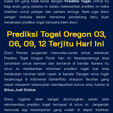
Siapa sih yang tidak kenal dengan
Prediksi Togel.
Untuk itu
bagi anda yang selama ini selalu melewatkan prediksi ini maka
silahkan untuk pelajari dan pahami artinya. Kami juga disini
sangat terbuka dalam menerima pendatang baru buat
melakukan prediksi togel bersama kami disini.
Prediksi Togel Oregon 03,
06, 09, 12 Terjitu Hari Ini
Disini Pemain janganlah menunda-nunda untuk membuat
Prediksi Togel Oregon Pools Hari Ini. Kesimpulannya bisa
terlambat untuk bermain dan bertaruh di bandar. Karena itu
situs ini memberikan informasi prediksi togel biar bisa
melakukan taruhan lebih cepat di bandar. Dengan situs togel
terpercaya di Indonesia SahamToto ataupun Taruhan yang
cepat menjamin kelancaran mendapatkan bonus atau komisi di
Situs Judi Online
.
Disini, togeller akan sangat diuntungkan sekali oleh
rekomendasi prediksi togel tercepat di situs ini. Janganlah
menunda lagi kesempatan yang sudah di dapat silahkan