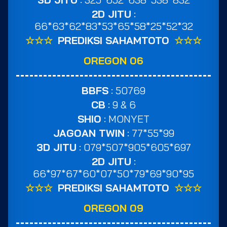
2D JITU
:
66*63*62*83*53*65*58*25*52*32
☆☆☆
PREDIKSI SAHAMTOTO
☆☆☆
OREGON 06
BBFS
: 50769
CB
: 9 & 6
SHIO
: MONYET
JAGOAN TWIN
: 77*55*99
3D JITU
: 079*507*905*605*697
2D JITU
:
66*97*67*60*07*50*79*69*90*95
☆☆☆
PREDIKSI SAHAMTOTO
☆☆☆
OREGON 09