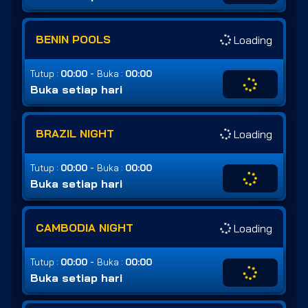
BENIN POOLS
Loading
-
Tutup :
00:00
Buka :
00:00
Buka setiap hari
BRAZIL NIGHT
Loading
-
Tutup :
00:00
Buka :
00:00
Buka setiap hari
CAMBODIA NIGHT
Loading
-
Tutup :
00:00
Buka :
00:00
Buka setiap hari