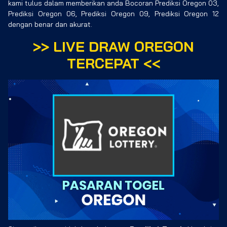
kami tulus dalam memberikan anda Bocoran Prediksi Oregon 03,
Prediksi Oregon 06, Prediksi Oregon 09, Prediksi Oregon 12
dengan benar dan akurat.
>>
LIVE DRAW OREGON
TERCEPAT
<<