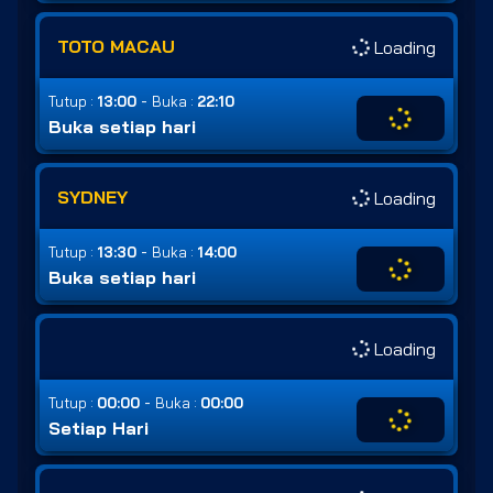
TOTO MACAU
Loading
-
Tutup :
13:00
Buka :
22:10
Buka setiap hari
SYDNEY
Loading
-
Tutup :
13:30
Buka :
14:00
Buka setiap hari
Loading
-
Tutup :
00:00
Buka :
00:00
Setiap Hari