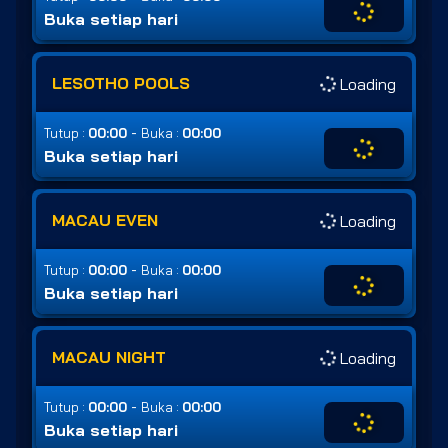
Buka setiap hari
LESOTHO POOLS
Loading
-
Tutup :
00:00
Buka :
00:00
Buka setiap hari
MACAU EVEN
Loading
-
Tutup :
00:00
Buka :
00:00
Buka setiap hari
MACAU NIGHT
Loading
-
Tutup :
00:00
Buka :
00:00
Buka setiap hari