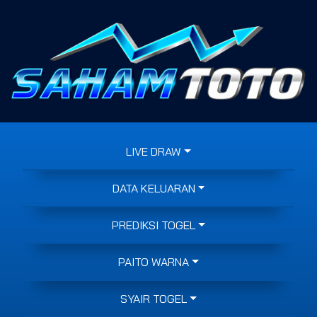
LIVE DRAW
DATA KELUARAN
PREDIKSI TOGEL
PAITO WARNA
SYAIR TOGEL