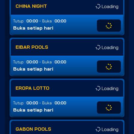
CHINA NIGHT
Loading
-
Tutup :
00:00
Buka :
00:00
Buka setiap hari
EIBAR POOLS
Loading
-
Tutup :
00:00
Buka :
00:00
Buka setiap hari
EROPA LOTTO
Loading
-
Tutup :
00:00
Buka :
00:00
Buka setiap hari
GABON POOLS
Loading