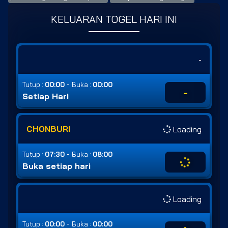
KELUARAN TOGEL HARI INI
-
-
Tutup :
00:00
Buka :
00:00
-
Setiap Hari
CHONBURI
Loading
-
Tutup :
07:30
Buka :
08:00
Buka setiap hari
Loading
-
Tutup :
00:00
Buka :
00:00