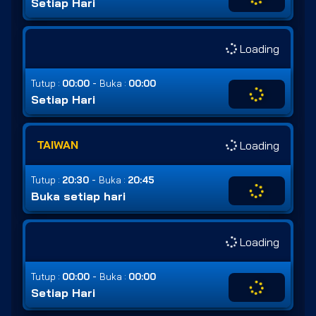
Setiap Hari
Loading
-
Tutup :
00:00
Buka :
00:00
Setiap Hari
TAIWAN
Loading
-
Tutup :
20:30
Buka :
20:45
Buka setiap hari
Loading
-
Tutup :
00:00
Buka :
00:00
Setiap Hari