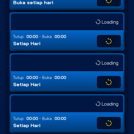
Buka setiap hari
Loading
-
Tutup :
00:00
Buka :
00:00
Setiap Hari
Loading
-
Tutup :
00:00
Buka :
00:00
Setiap Hari
Loading
-
Tutup :
00:00
Buka :
00:00
Setiap Hari