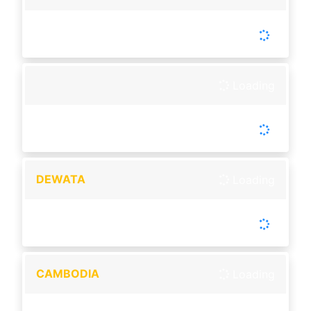
-
Tutup :
07:30
Buka :
08:00
Buka setiap hari
Loading
-
Tutup :
00:00
Buka :
00:00
Setiap Hari
DEWATA
Loading
-
Tutup :
10:30
Buka :
11:00
Hari Kamis Libur
CAMBODIA
Loading
-
Tutup :
11:30
Buka :
11:50