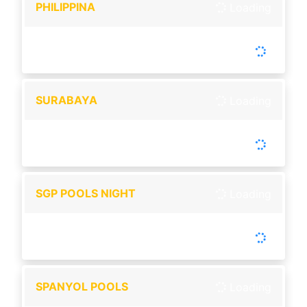
PHILIPPINA
Loading
-
Tutup :
00:00
Buka :
00:00
Buka setiap hari
SURABAYA
Loading
-
Tutup :
00:00
Buka :
00:00
Buka setiap hari
SGP POOLS NIGHT
Loading
-
Tutup :
00:00
Buka :
00:00
Selasa & Jumat Libur
SPANYOL POOLS
Loading