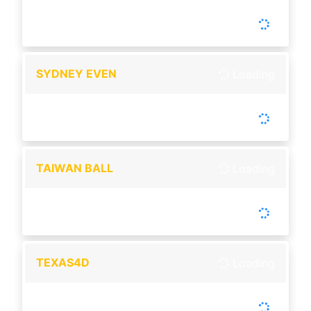
-
Tutup :
00:00
Buka :
00:00
Buka setiap hari
SYDNEY EVEN
Loading
-
Tutup :
00:00
Buka :
00:00
Buka setiap hari
TAIWAN BALL
Loading
-
Tutup :
00:00
Buka :
00:00
Buka setiap hari
TEXAS4D
Loading
-
Tutup :
00:00
Buka :
00:00