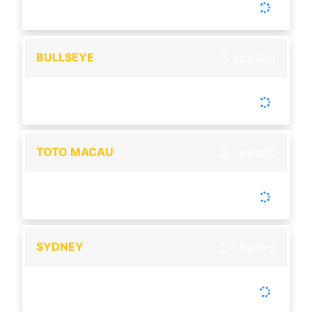
Buka setiap hari
BULLSEYE
Loading
-
Tutup :
11:50
Buka :
12:15
Buka setiap hari
TOTO MACAU
Loading
-
Tutup :
13:00
Buka :
22:10
Buka setiap hari
SYDNEY
Loading
-
Tutup :
13:30
Buka :
14:00
Buka setiap hari