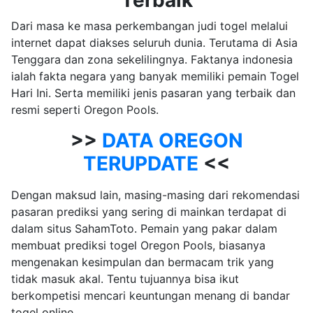
Dari masa ke masa perkembangan judi togel melalui
internet dapat diakses seluruh dunia. Terutama di Asia
Tenggara dan zona sekelilingnya. Faktanya indonesia
ialah fakta negara yang banyak memiliki pemain Togel
Hari Ini. Serta memiliki jenis pasaran yang terbaik dan
resmi seperti Oregon Pools.
>>
DATA OREGON
TERUPDATE
<<
Dengan maksud lain, masing-masing dari rekomendasi
pasaran prediksi yang sering di mainkan terdapat di
dalam situs SahamToto. Pemain yang pakar dalam
membuat prediksi togel Oregon Pools, biasanya
mengenakan kesimpulan dan bermacam trik yang
tidak masuk akal. Tentu tujuannya bisa ikut
berkompetisi mencari keuntungan menang di bandar
togel online.