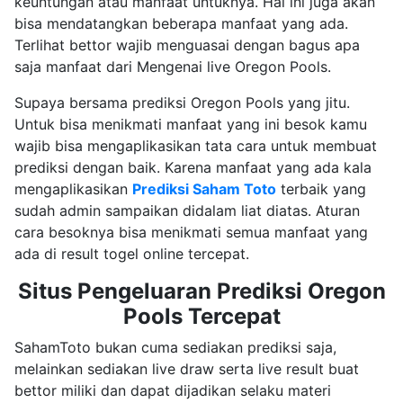
keuntungan atau manfaat untuknya. Hal ini juga akan
bisa mendatangkan beberapa manfaat yang ada.
Terlihat bettor wajib menguasai dengan bagus apa
saja manfaat dari Mengenai live Oregon Pools.
Supaya bersama prediksi Oregon Pools yang jitu.
Untuk bisa menikmati manfaat yang ini besok kamu
wajib bisa mengaplikasikan tata cara untuk membuat
prediksi dengan baik. Karena manfaat yang ada kala
mengaplikasikan
Prediksi Saham Toto
terbaik yang
sudah admin sampaikan didalam liat diatas. Aturan
cara besoknya bisa menikmati semua manfaat yang
ada di result togel online tercepat.
Situs Pengeluaran Prediksi Oregon
Pools Tercepat
SahamToto bukan cuma sediakan prediksi saja,
melainkan sediakan live draw serta live result buat
bettor miliki dan dapat dijadikan selaku materi