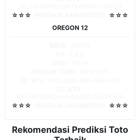
06*14*16*01*04*19*96*41*64*00
☆☆☆
PREDIKSI SAHAMTOTO
☆☆☆
OREGON 12
BBFS
: 28605
CB
: 2 & 0
SHIO
: KUDA
JAGOAN TWIN
: 88*00*55
3D JITU
: 082*056*865*286*582
2D JITU
:
08*28*58*52*65*56*00*05*86*06
☆☆☆
PREDIKSI SAHAMTOTO
☆☆☆
Rekomendasi Prediksi Toto
Terbaik