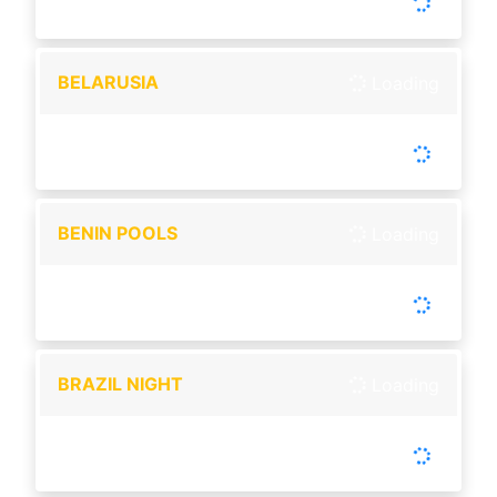
Buka setiap hari
BELARUSIA
Loading
-
Tutup :
00:00
Buka :
00:00
Buka setiap hari
BENIN POOLS
Loading
-
Tutup :
00:00
Buka :
00:00
Buka setiap hari
BRAZIL NIGHT
Loading
-
Tutup :
00:00
Buka :
00:00
Buka setiap hari