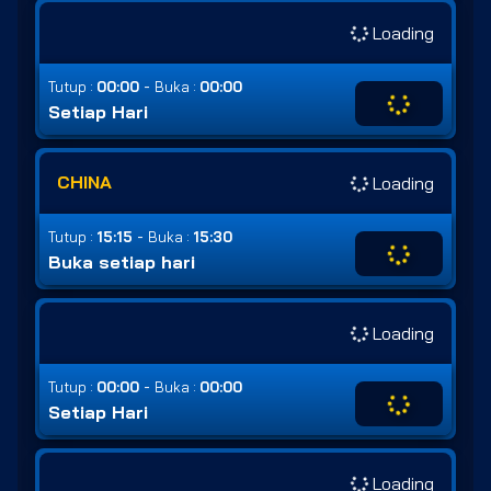
Loading
-
Tutup :
00:00
Buka :
00:00
Setiap Hari
CHINA
Loading
-
Tutup :
15:15
Buka :
15:30
Buka setiap hari
Loading
-
Tutup :
00:00
Buka :
00:00
Setiap Hari
Loading