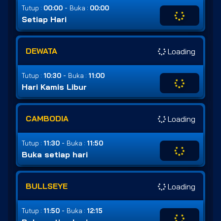
-
Tutup :
00:00
Buka :
00:00
Setiap Hari
DEWATA
Loading
-
Tutup :
10:30
Buka :
11:00
Hari Kamis Libur
CAMBODIA
Loading
-
Tutup :
11:30
Buka :
11:50
Buka setiap hari
BULLSEYE
Loading
-
Tutup :
11:50
Buka :
12:15