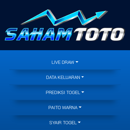
LIVE DRAW
DATA KELUARAN
PREDIKSI TOGEL
PAITO WARNA
SYAIR TOGEL