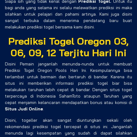
Siapa sih yang tidak kenal dengan
Prediksi Togel.
Untuk itu
bagi anda yang selama ini selalu melewatkan prediksi ini maka
silahkan untuk pelajari dan pahami artinya. Kami juga disini
sangat terbuka dalam menerima pendatang baru buat
melakukan prediksi togel bersama kami disini.
Prediksi Togel Oregon 03,
06, 09, 12 Terjitu Hari Ini
Disini Pemain janganlah menunda-nunda untuk membuat
Prediksi Togel Oregon Pools Hari Ini. Kesimpulannya bisa
terlambat untuk bermain dan bertaruh di bandar. Karena itu
situs ini memberikan informasi prediksi togel biar bisa
melakukan taruhan lebih cepat di bandar. Dengan situs togel
terpercaya di Indonesia SahamToto ataupun Taruhan yang
cepat menjamin kelancaran mendapatkan bonus atau komisi di
Situs Judi Online
.
Disini, togeller akan sangat diuntungkan sekali oleh
rekomendasi prediksi togel tercepat di situs ini. Janganlah
menunda lagi kesempatan yang sudah di dapat silahkan