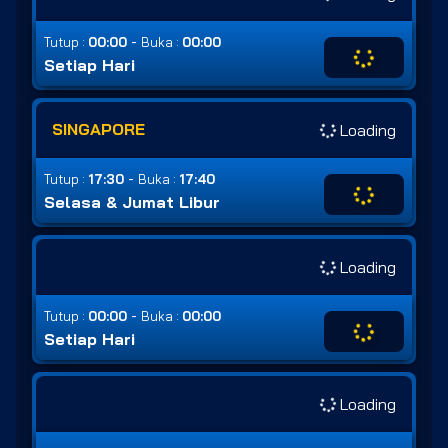
-
Tutup :
00:00
Buka :
00:00
Setiap Hari
SINGAPORE
Loading
-
Tutup :
17:30
Buka :
17:40
Selasa & Jumat Libur
Loading
-
Tutup :
00:00
Buka :
00:00
Setiap Hari
Loading