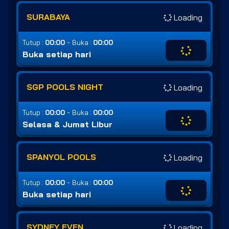
SURABAYA
Loading
-
Tutup :
00:00
Buka :
00:00
Buka setiap hari
SGP POOLS NIGHT
Loading
-
Tutup :
00:00
Buka :
00:00
Selasa & Jumat Libur
SPANYOL POOLS
Loading
-
Tutup :
00:00
Buka :
00:00
Buka setiap hari
SYDNEY EVEN
Loading