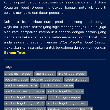
kunci ini pasti berguna buat masing-masing pendatang di Situs
Keluaran Togel Oregon ini. Cukup banyak petunjuk berarti
sejenis membuka dari dasar permainan.
Nah untuk itu membuat suatu prediksi memang sudah sangat
wajib untuk para bettor yang ingin menang banyak. Hal ini juga
bisa kami sampaikan karena ikut prihatin dengan pemain yang
mengalami kekalahan karena salah menebak nomor togel. Jika
anda sekarang sedang mencari
Situs Prediksi Togel Oregon
maka akan kami sarankan untuk bergabung dan bermain dengan
Saham Toto
.
Tags :
angka main oregon
angka oregon
angka togel oregon
bocoran oregon
bocoran togel oregon
prediksi oregon
prediksi oregon hari ini
prediksi oregon online
prediksi sahamtoto oregon
prediksi togel jitu oregon
prediksi togel online oregon
prediksi togel oregon
prediksi togel oregon 2022
prediksi togel oregon akurat
prediksi togel oregon pools
prediksi togel oregon tercepat