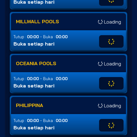
Buka setiap hari
MILLWALL POOLS
Loading
-
Tutup :
00:00
Buka :
00:00
Buka setiap hari
OCEANIA POOLS
Loading
-
Tutup :
00:00
Buka :
00:00
Buka setiap hari
PHILIPPINA
Loading
-
Tutup :
00:00
Buka :
00:00
Buka setiap hari