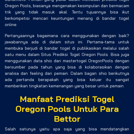
Oregon Pools, biasanya mengenakan kesimpulan dan bermacam
trik yang tidak masuk akal. Tentu tujuannya bisa ikut
berkompetisi mencari keuntungan menang di bandar togel
online.
Pertanyaannya bagaimana cara menggunakan dengan baik?
jawabannya ada di dalam situs ini. Pertama-tama untuk
membuka berjudi di bandar togel di publikasikan melalui salah
satu menu dalam Situs Prediksi Togel Oregon Pools. Bisa juga
menggunakan data shio dari mastertogel OregonPools dengan
bersumber pada tahun yang bisa di kolaborasikan dengan
analisa dan feeling dari pemain. Dalam bagan shio berikutnya
ada pertanda berapakah yang bisa keluar itu sangat
memberikan tingkatan kemenangan yang besar untuk pemain.
Manfaat Prediksi Togel
Oregon Pools Untuk Para
Bettor
Salah satunya yaitu apa saja yang bisa mendatangkan