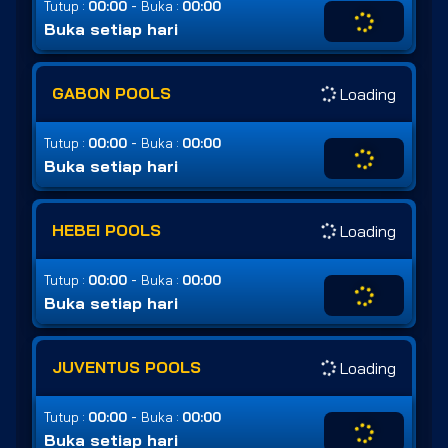
-
Tutup :
00:00
Buka :
00:00
Buka setiap hari
GABON POOLS
Loading
-
Tutup :
00:00
Buka :
00:00
Buka setiap hari
HEBEI POOLS
Loading
-
Tutup :
00:00
Buka :
00:00
Buka setiap hari
JUVENTUS POOLS
Loading
-
Tutup :
00:00
Buka :
00:00
Buka setiap hari