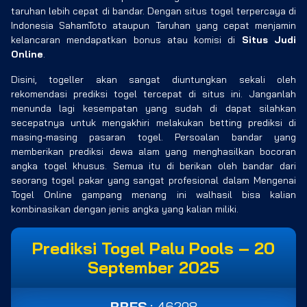
taruhan lebih cepat di bandar. Dengan situs togel terpercaya di
Indonesia SahamToto ataupun Taruhan yang cepat menjamin
kelancaran mendapatkan bonus atau komisi di
Situs Judi
Online
.
Disini, togeller akan sangat diuntungkan sekali oleh
rekomendasi prediksi togel tercepat di situs ini. Janganlah
menunda lagi kesempatan yang sudah di dapat silahkan
secepatnya untuk mengakhiri melakukan betting prediksi di
masing-masing pasaran togel. Persoalan bandar yang
memberikan prediksi dewa alam yang menghasilkan bocoran
angka togel khusus. Semua itu di berikan oleh bandar dari
seorang togel pakar yang sangat profesional dalam Mengenai
Togel Online gampang menang ini walhasil bisa kalian
kombinasikan dengan jenis angka yang kalian miliki.
Prediksi Togel Palu Pools – 20
September 2025
BBFS
:
46298