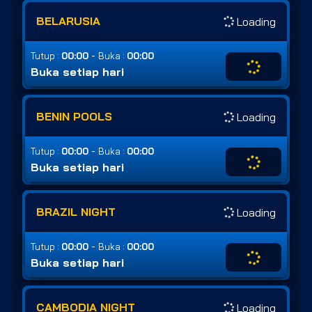
BELARUSIA
Loading
-
Tutup :
00:00
Buka :
00:00
Buka setiap hari
BENIN POOLS
Loading
-
Tutup :
00:00
Buka :
00:00
Buka setiap hari
BRAZIL NIGHT
Loading
-
Tutup :
00:00
Buka :
00:00
Buka setiap hari
CAMBODIA NIGHT
Loading