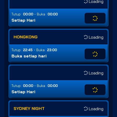
Loading
-
Tutup :
00:00
Buka :
00:00
Setiap Hari
HONGKONG
Loading
-
Tutup :
22:45
Buka :
23:00
Buka setiap hari
Loading
-
Tutup :
00:00
Buka :
00:00
Setiap Hari
SYDNEY NIGHT
Loading