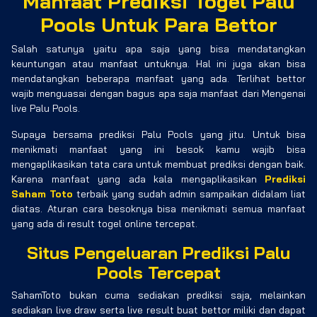
Manfaat Prediksi Togel Palu
Pools Untuk Para Bettor
Salah satunya yaitu apa saja yang bisa mendatangkan
keuntungan atau manfaat untuknya. Hal ini juga akan bisa
mendatangkan beberapa manfaat yang ada. Terlihat bettor
wajib menguasai dengan bagus apa saja manfaat dari Mengenai
live Palu Pools.
Supaya bersama prediksi Palu Pools yang jitu. Untuk bisa
menikmati manfaat yang ini besok kamu wajib bisa
mengaplikasikan tata cara untuk membuat prediksi dengan baik.
Karena manfaat yang ada kala mengaplikasikan
Prediksi
Saham Toto
terbaik yang sudah admin sampaikan didalam liat
diatas. Aturan cara besoknya bisa menikmati semua manfaat
yang ada di result togel online tercepat.
Situs Pengeluaran Prediksi Palu
Pools Tercepat
SahamToto bukan cuma sediakan prediksi saja, melainkan
sediakan live draw serta live result buat bettor miliki dan dapat