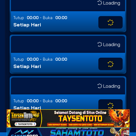
Loading
-
Tutup :
00:00
Buka :
00:00
Setiap Hari
Loading
-
Tutup :
00:00
Buka :
00:00
Setiap Hari
Loading
-
Tutup :
00:00
Buka :
00:00
Setiap Hari