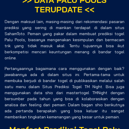
TERUPDATE
<<
Dengan maksud lain, masing-masing dari rekomendasi pasaran
prediksi yang sering di mainkan terdapat di dalam situs
SahamToto. Pemain yang pakar dalam membuat prediksi togel
Palu Pools, biasanya mengenakan kesimpulan dan bermacam
trik yang tidak masuk akal. Tentu tujuannya bisa ikut
berkompetisi mencari keuntungan menang di bandar togel
online.
Pertanyaannya bagaimana cara menggunakan dengan baik?
jawabannya ada di dalam situs ini. Pertama-tama untuk
membuka berjudi di bandar togel di publikasikan melalui salah
satu menu dalam Situs Prediksi Togel TM Night. Bisa juga
menggunakan data shio dari mastertogel TMNight dengan
bersumber pada tahun yang bisa di kolaborasikan dengan
analisa dan feeling dari pemain. Dalam bagan shio berikutnya
ada pertanda berapakah yang bisa keluar itu sangat
memberikan tingkatan kemenangan yang besar untuk pemain.