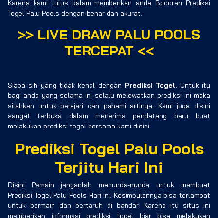
Karena kami tulus dalam memberikan anda Bocoran Prediksi
Togel Palu Pools dengan benar dan akurat.
>>
LIVE DRAW PALU POOLS
TERCEPAT
<<
Siapa sih yang tidak kenal dengan
Prediksi Togel.
Untuk itu
bagi anda yang selama ini selalu melewatkan prediksi ini maka
silahkan untuk pelajari dan pahami artinya. Kami juga disini
sangat terbuka dalam menerima pendatang baru buat
melakukan prediksi togel bersama kami disini.
Prediksi Togel Palu Pools
Terjitu Hari Ini
Disini Pemain janganlah menunda-nunda untuk membuat
Prediksi Togel Palu Pools Hari Ini. Kesimpulannya bisa terlambat
untuk bermain dan bertaruh di bandar. Karena itu situs ini
memberikan informasi prediksi togel biar bisa melakukan