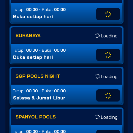
-
Tutup :
00:00
Buka :
00:00
Buka setiap hari
SURABAYA
Loading
-
Tutup :
00:00
Buka :
00:00
Buka setiap hari
SGP POOLS NIGHT
Loading
-
Tutup :
00:00
Buka :
00:00
Selasa & Jumat Libur
SPANYOL POOLS
Loading
-
Tutup :
00:00
Buka :
00:00