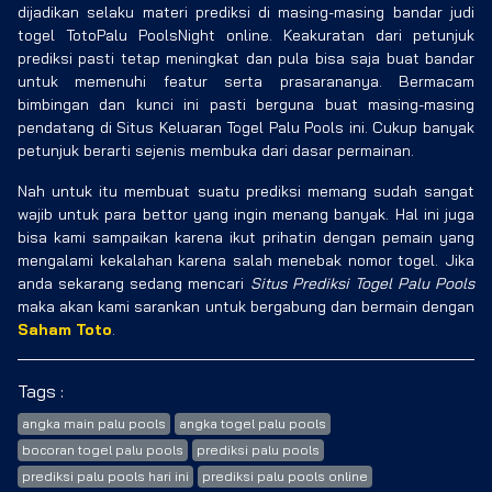
dijadikan selaku materi prediksi di masing-masing bandar judi
togel TotoPalu PoolsNight online. Keakuratan dari petunjuk
prediksi pasti tetap meningkat dan pula bisa saja buat bandar
untuk memenuhi featur serta prasarananya. Bermacam
bimbingan dan kunci ini pasti berguna buat masing-masing
pendatang di Situs Keluaran Togel Palu Pools ini. Cukup banyak
petunjuk berarti sejenis membuka dari dasar permainan.
Nah untuk itu membuat suatu prediksi memang sudah sangat
wajib untuk para bettor yang ingin menang banyak. Hal ini juga
bisa kami sampaikan karena ikut prihatin dengan pemain yang
mengalami kekalahan karena salah menebak nomor togel. Jika
anda sekarang sedang mencari
Situs Prediksi Togel Palu Pools
maka akan kami sarankan untuk bergabung dan bermain dengan
Saham Toto
.
Tags :
angka main palu pools
angka togel palu pools
bocoran togel palu pools
prediksi palu pools
prediksi palu pools hari ini
prediksi palu pools online