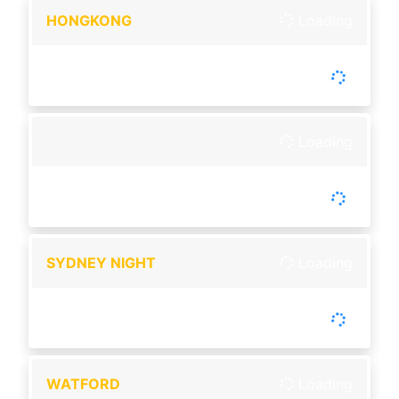
HONGKONG
Loading
-
Tutup :
22:45
Buka :
23:00
Buka setiap hari
Loading
-
Tutup :
00:00
Buka :
00:00
Setiap Hari
SYDNEY NIGHT
Loading
-
Tutup :
00:00
Buka :
00:25
Buka setiap hari
WATFORD
Loading