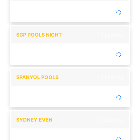
-
Tutup :
00:00
Buka :
00:00
Buka setiap hari
SGP POOLS NIGHT
Loading
-
Tutup :
00:00
Buka :
00:00
Selasa & Jumat Libur
SPANYOL POOLS
Loading
-
Tutup :
00:00
Buka :
00:00
Buka setiap hari
SYDNEY EVEN
Loading
-
Tutup :
00:00
Buka :
00:00