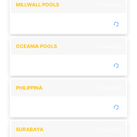
MILLWALL POOLS
Loading
-
Tutup :
00:00
Buka :
00:00
Buka setiap hari
OCEANIA POOLS
Loading
-
Tutup :
00:00
Buka :
00:00
Buka setiap hari
PHILIPPINA
Loading
-
Tutup :
00:00
Buka :
00:00
Buka setiap hari
SURABAYA
Loading