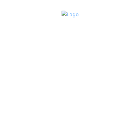
LIVE DRAW
DATA KELUARAN
PREDIKSI TOGEL
PAITO WARNA
SYAIR TOGEL
Tabel Shio
RTP SLOT
BUKTI JP