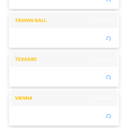
Buka setiap hari
TAIWAN BALL
Loading
-
Tutup :
00:00
Buka :
00:00
Buka setiap hari
TEXAS4D
Loading
-
Tutup :
00:00
Buka :
00:00
Buka setiap hari
VIENNA
Loading
-
Tutup :
00:00
Buka :
00:00
Buka setiap hari