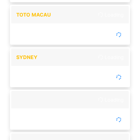
TOTO MACAU
Loading
-
Tutup :
13:00
Buka :
22:10
Buka setiap hari
SYDNEY
Loading
-
Tutup :
13:30
Buka :
14:00
Buka setiap hari
Loading
-
Tutup :
00:00
Buka :
00:00
Setiap Hari