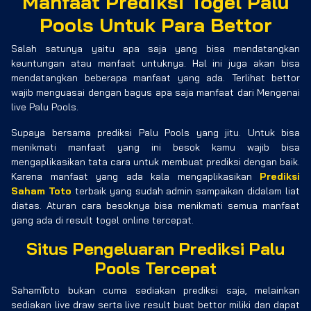
Manfaat Prediksi Togel Palu
Pools Untuk Para Bettor
Salah satunya yaitu apa saja yang bisa mendatangkan
keuntungan atau manfaat untuknya. Hal ini juga akan bisa
mendatangkan beberapa manfaat yang ada. Terlihat bettor
wajib menguasai dengan bagus apa saja manfaat dari Mengenai
live Palu Pools.
Supaya bersama prediksi Palu Pools yang jitu. Untuk bisa
menikmati manfaat yang ini besok kamu wajib bisa
mengaplikasikan tata cara untuk membuat prediksi dengan baik.
Karena manfaat yang ada kala mengaplikasikan
Prediksi
Saham Toto
terbaik yang sudah admin sampaikan didalam liat
diatas. Aturan cara besoknya bisa menikmati semua manfaat
yang ada di result togel online tercepat.
Situs Pengeluaran Prediksi Palu
Pools Tercepat
SahamToto bukan cuma sediakan prediksi saja, melainkan
sediakan live draw serta live result buat bettor miliki dan dapat