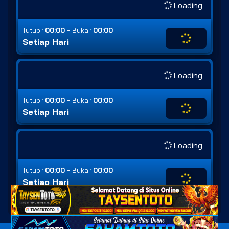
Loading
-
Tutup :
00:00
Buka :
00:00
Setiap Hari
Loading
-
Tutup :
00:00
Buka :
00:00
Setiap Hari
Loading
-
Tutup :
00:00
Buka :
00:00
Setiap Hari