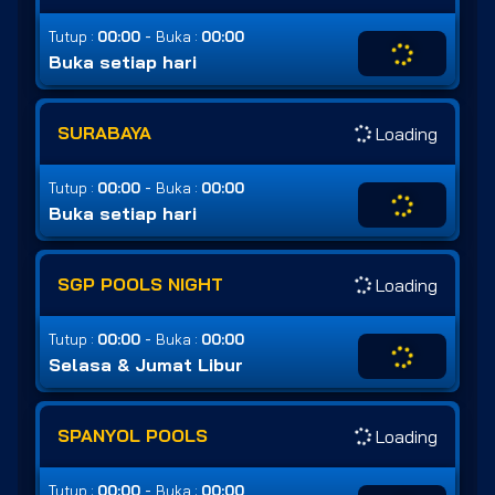
-
Tutup :
00:00
Buka :
00:00
Buka setiap hari
SURABAYA
Loading
-
Tutup :
00:00
Buka :
00:00
Buka setiap hari
SGP POOLS NIGHT
Loading
-
Tutup :
00:00
Buka :
00:00
Selasa & Jumat Libur
SPANYOL POOLS
Loading
-
Tutup :
00:00
Buka :
00:00