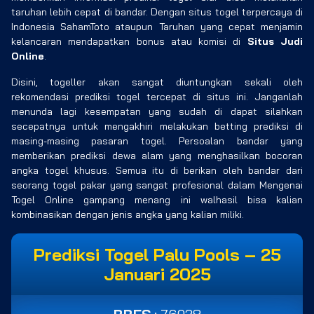
taruhan lebih cepat di bandar. Dengan situs togel terpercaya di
Indonesia SahamToto ataupun Taruhan yang cepat menjamin
kelancaran mendapatkan bonus atau komisi di
Situs Judi
Online
.
Disini, togeller akan sangat diuntungkan sekali oleh
rekomendasi prediksi togel tercepat di situs ini. Janganlah
menunda lagi kesempatan yang sudah di dapat silahkan
secepatnya untuk mengakhiri melakukan betting prediksi di
masing-masing pasaran togel. Persoalan bandar yang
memberikan prediksi dewa alam yang menghasilkan bocoran
angka togel khusus. Semua itu di berikan oleh bandar dari
seorang togel pakar yang sangat profesional dalam Mengenai
Togel Online gampang menang ini walhasil bisa kalian
kombinasikan dengan jenis angka yang kalian miliki.
Prediksi Togel Palu Pools – 25
Januari 2025