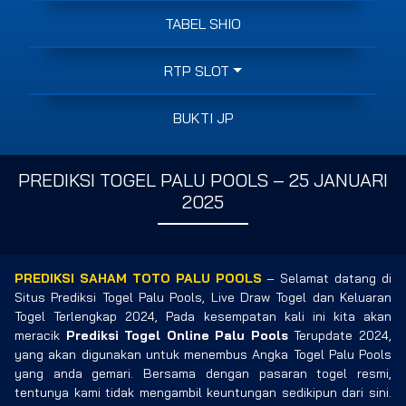
TABEL SHIO
RTP SLOT
BUKTI JP
PREDIKSI TOGEL PALU POOLS – 25 JANUARI
2025
PREDIKSI SAHAM TOTO PALU POOLS
– Selamat datang di
Situs Prediksi Togel Palu Pools, Live Draw Togel dan Keluaran
Togel Terlengkap 2024, Pada kesempatan kali ini kita akan
meracik
Prediksi Togel Online Palu Pools
Terupdate 2024,
yang akan digunakan untuk menembus Angka Togel Palu Pools
yang anda gemari. Bersama dengan pasaran togel resmi,
tentunya kami tidak mengambil keuntungan sedikipun dari sini.