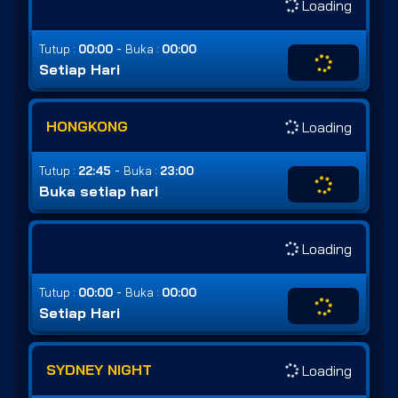
Loading
-
Tutup :
00:00
Buka :
00:00
Setiap Hari
HONGKONG
Loading
-
Tutup :
22:45
Buka :
23:00
Buka setiap hari
Loading
-
Tutup :
00:00
Buka :
00:00
Setiap Hari
SYDNEY NIGHT
Loading