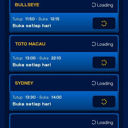
BULLSEYE
Loading
-
Tutup :
11:50
Buka :
12:15
Buka setiap hari
TOTO MACAU
Loading
-
Tutup :
13:00
Buka :
22:10
Buka setiap hari
SYDNEY
Loading
-
Tutup :
13:30
Buka :
14:00
Buka setiap hari
Loading