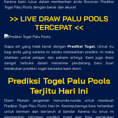
Karena kami tulus dalam memberikan anda Bocoran Prediksi
Togel Palu Pools dengan benar dan akurat.
>>
LIVE DRAW PALU POOLS
TERCEPAT
<<
Siapa sih yang tidak kenal dengan
Prediksi Togel.
Untuk itu
bagi anda yang selama ini selalu melewatkan prediksi ini maka
silahkan untuk pelajari dan pahami artinya. Kami juga disini
sangat terbuka dalam menerima pendatang baru buat
melakukan prediksi togel bersama kami disini.
Prediksi Togel Palu Pools
Terjitu Hari Ini
Disini Pemain janganlah menunda-nunda untuk membuat
Prediksi Togel Palu Pools Hari Ini. Kesimpulannya bisa terlambat
untuk bermain dan bertaruh di bandar. Karena itu situs ini
memberikan informasi prediksi togel biar bisa melakukan