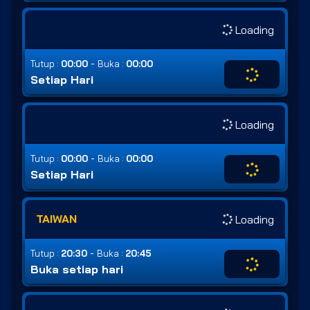
Loading
-
Tutup :
00:00
Buka :
00:00
Setiap Hari
Loading
-
Tutup :
00:00
Buka :
00:00
Setiap Hari
TAIWAN
Loading
-
Tutup :
20:30
Buka :
20:45
Buka setiap hari