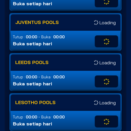
Buka setiap hari
JUVENTUS POOLS
Loading
-
Tutup :
00:00
Buka :
00:00
Buka setiap hari
LEEDS POOLS
Loading
-
Tutup :
00:00
Buka :
00:00
Buka setiap hari
LESOTHO POOLS
Loading
-
Tutup :
00:00
Buka :
00:00
Buka setiap hari