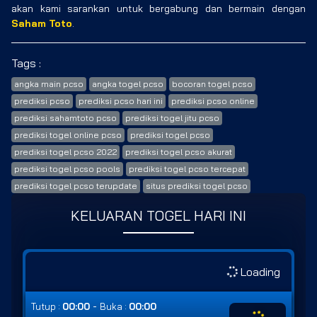
akan kami sarankan untuk bergabung dan bermain dengan
Saham Toto
.
Tags :
angka main pcso
angka togel pcso
bocoran togel pcso
prediksi pcso
prediksi pcso hari ini
prediksi pcso online
prediksi sahamtoto pcso
prediksi togel jitu pcso
prediksi togel online pcso
prediksi togel pcso
prediksi togel pcso 2022
prediksi togel pcso akurat
prediksi togel pcso pools
prediksi togel pcso tercepat
prediksi togel pcso terupdate
situs prediksi togel pcso
KELUARAN TOGEL HARI INI
Loading
-
Tutup :
00:00
Buka :
00:00