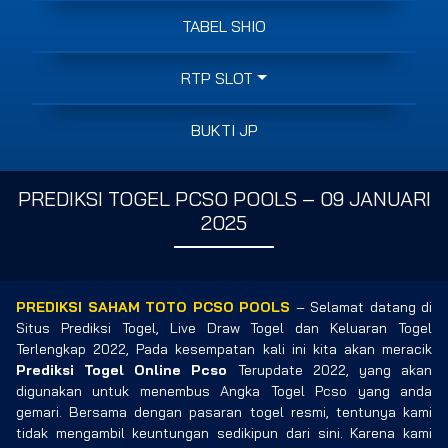
TABEL SHIO
RTP SLOT
BUKTI JP
PREDIKSI TOGEL PCSO POOLS – 09 JANUARI
2025
PREDIKSI SAHAM TOTO PCSO POOLS
– Selamat datang di
Situs Prediksi Togel, Live Draw Togel dan Keluaran Togel
Terlengkap 2022, Pada kesempatan kali ini kita akan meracik
Prediksi Togel Online Pcso
Terupdate 2022, yang akan
digunakan untuk menembus Angka Togel Pcso yang anda
gemari. Bersama dengan pasaran togel resmi, tentunya kami
tidak mengambil keuntungan sedikipun dari sini. Karena kami