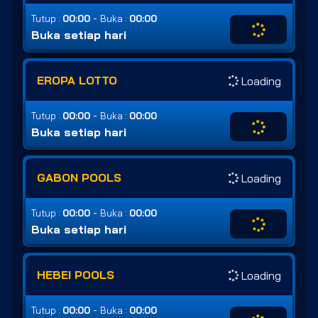
-
Tutup :
00:00
Buka :
00:00
Buka setiap hari
EROPA LOTTO
Loading
-
Tutup :
00:00
Buka :
00:00
Buka setiap hari
GABON POOLS
Loading
-
Tutup :
00:00
Buka :
00:00
Buka setiap hari
HEBEI POOLS
Loading
-
Tutup :
00:00
Buka :
00:00