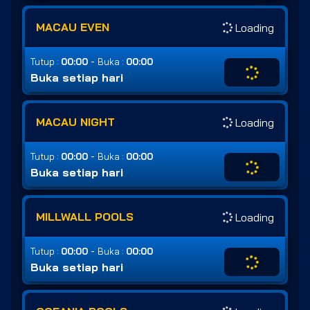
MACAU EVEN
Loading
-
Tutup :
00:00
Buka :
00:00
Buka setiap hari
MACAU NIGHT
Loading
-
Tutup :
00:00
Buka :
00:00
Buka setiap hari
MILLWALL POOLS
Loading
-
Tutup :
00:00
Buka :
00:00
Buka setiap hari