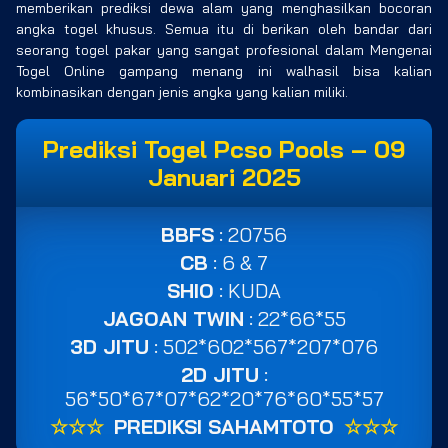
memberikan prediksi dewa alam yang menghasilkan bocoran
angka togel khusus. Semua itu di berikan oleh bandar dari
seorang togel pakar yang sangat profesional dalam Mengenai
Togel Online gampang menang ini walhasil bisa kalian
kombinasikan dengan jenis angka yang kalian miliki.
Prediksi Togel Pcso Pools – 09
Januari 2025
BBFS
: 20756
CB
: 6 & 7
SHIO
: KUDA
JAGOAN TWIN
: 22*66*55
3D JITU
: 502*602*567*207*076
2D JITU
:
56*50*67*07*62*20*76*60*55*57
☆☆☆
PREDIKSI SAHAMTOTO
☆☆☆