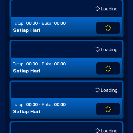
Loading
-
Tutup :
00:00
Buka :
00:00
Setiap Hari
Loading
-
Tutup :
00:00
Buka :
00:00
Setiap Hari
Loading
-
Tutup :
00:00
Buka :
00:00
Setiap Hari
Loading