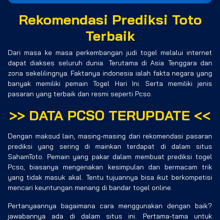
Rekomendasi Prediksi Toto
Terbaik
Dari masa ke masa perkembangan judi togel melalui internet
dapat diakses seluruh dunia. Terutama di Asia Tenggara dan
zona sekelilingnya. Faktanya indonesia ialah fakta negara yang
banyak memiliki pemain Togel Hari Ini. Serta memiliki jenis
pasaran yang terbaik dan resmi seperti Pcso.
>>
DATA PCSO
TERUPDATE
<<
Dengan maksud lain, masing-masing dari rekomendasi pasaran
prediksi yang sering di mainkan terdapat di dalam situs
SahamToto. Pemain yang pakar dalam membuat prediksi togel
Pcso, biasanya mengenakan kesimpulan dan bermacam trik
yang tidak masuk akal. Tentu tujuannya bisa ikut berkompetisi
mencari keuntungan menang di bandar togel online.
Pertanyaannya bagaimana cara menggunakan dengan baik?
jawabannya ada di dalam situs ini. Pertama-tama untuk