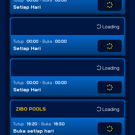
Tutup :
00:00
Buka :
00:00
Setiap Hari
Loading
-
Tutup :
00:00
Buka :
00:00
Setiap Hari
Loading
-
Tutup :
00:00
Buka :
00:00
Setiap Hari
ZIBO POOLS
Loading
-
Tutup :
16:20
Buka :
16:50
Buka setiap hari