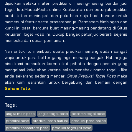
dijadikan selaku materi prediksi di masing-masing bandar judi
togel TotoMacauPools online. Keakuratan dari petunjuk prediksi
pasti tetap meningkat dan pula bisa saja buat bandar untuk
memenuhi featur serta prasarananya. Bermacam bimbingan dan
kunci ini pasti berguna buat masing-masing pendatang di Situs
Keluaran Togel Pcso ini. Cukup banyak petunjuk berarti sejenis
membuka dari dasar permainan.
Nah untuk itu membuat suatu prediksi memang sudah sangat
wajib untuk para bettor yang ingin menang banyak. Hal ini juga
bisa kami sampaikan karena ikut prihatin dengan pemain yang
mengalami kekalahan karena salah menebak nomor togel. Jika
anda sekarang sedang mencari
Situs Prediksi Togel Pcso
maka
akan kami sarankan untuk bergabung dan bermain dengan
Saham Toto
.
Tags :
angka main pcso
angka togel pcso
bocoran togel pcso
prediksi pcso
prediksi pcso hari ini
prediksi pcso online
prediksi sahamtoto pcso
prediksi togel jitu pcso