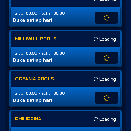
-
Tutup :
00:00
Buka :
00:00
Buka setiap hari
MILLWALL POOLS
Loading
-
Tutup :
00:00
Buka :
00:00
Buka setiap hari
OCEANIA POOLS
Loading
-
Tutup :
00:00
Buka :
00:00
Buka setiap hari
PHILIPPINA
Loading