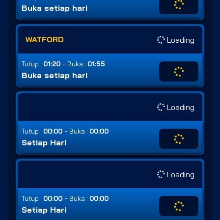
Buka setiap hari
WATFORD
Loading
-
Tutup :
01:20
Buka :
01:55
Buka setiap hari
Loading
-
Tutup :
00:00
Buka :
00:00
Setiap Hari
Loading
-
Tutup :
00:00
Buka :
00:00
Setiap Hari