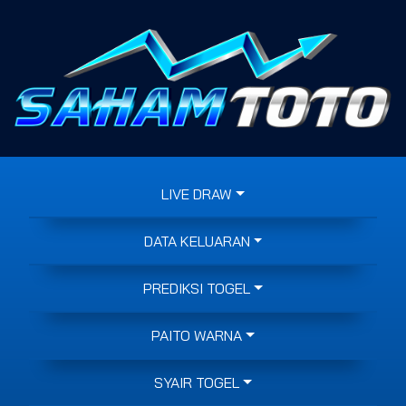
LIVE DRAW
DATA KELUARAN
PREDIKSI TOGEL
PAITO WARNA
SYAIR TOGEL