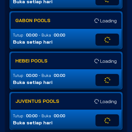
Buka setiap hari
GABON POOLS
Loading
-
Tutup :
00:00
Buka :
00:00
Buka setiap hari
HEBEI POOLS
Loading
-
Tutup :
00:00
Buka :
00:00
Buka setiap hari
JUVENTUS POOLS
Loading
-
Tutup :
00:00
Buka :
00:00
Buka setiap hari