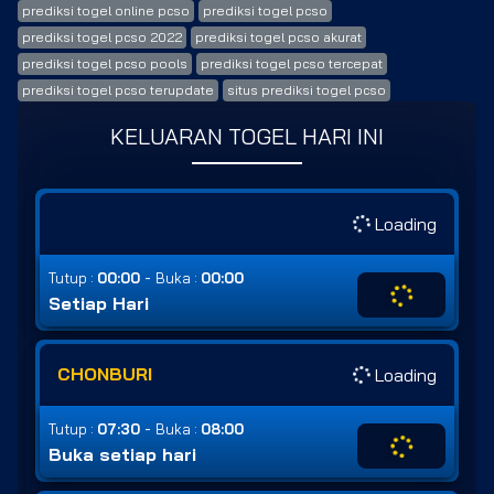
prediksi togel online pcso
prediksi togel pcso
prediksi togel pcso 2022
prediksi togel pcso akurat
prediksi togel pcso pools
prediksi togel pcso tercepat
prediksi togel pcso terupdate
situs prediksi togel pcso
KELUARAN TOGEL HARI INI
Loading
-
Tutup :
00:00
Buka :
00:00
Setiap Hari
CHONBURI
Loading
-
Tutup :
07:30
Buka :
08:00
Buka setiap hari