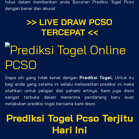
tulus dalam memberikan anda Bocoran Prediksi Togel Pcso
dengan benar dan akurat.
>>
LIVE DRAW PCSO
TERCEPAT
<<
Siapa sih yang tidak kenal dengan
Prediksi Togel.
Untuk itu
bagi anda yang selama ini selalu melewatkan prediksi ini maka
silahkan untuk pelajari dan pahami artinya. Kami juga disini
sangat terbuka dalam menerima pendatang baru buat
melakukan prediksi togel bersama kami disini.
Prediksi Togel Pcso Terjitu
Hari Ini