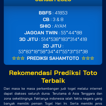
BBFS
: 41853
CB
: 3 & 8
SHIO
: AYAM
JAGOAN TWIN
: 55*44*88
3D JITU
: 514*538*183*314*418
2D JITU
:
53*83*18*58*34*41*55*31*51*38
☆☆☆
PREDIKSI SAHAMTOTO
☆☆☆
Rekomendasi Prediksi Toto
Terbaik
Dari masa ke masa perkembangan judi togel melalui internet
dapat diakses seluruh dunia. Terutama di Asia Tenggara dan
zona sekelilingnya. Faktanya indonesia ialah fakta negara yang
banyak memiliki pemain Togel Hari Ini. Serta memiliki jenis