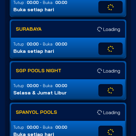
-
Tutup :
00:00
Buka :
00:00
Buka setiap hari
SURABAYA
Loading
-
Tutup :
00:00
Buka :
00:00
Buka setiap hari
SGP POOLS NIGHT
Loading
-
Tutup :
00:00
Buka :
00:00
Selasa & Jumat Libur
SPANYOL POOLS
Loading
-
Tutup :
00:00
Buka :
00:00
Buka setiap hari