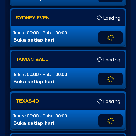
SYDNEY EVEN
Loading
-
Tutup :
00:00
Buka :
00:00
Buka setiap hari
TAIWAN BALL
Loading
-
Tutup :
00:00
Buka :
00:00
Buka setiap hari
TEXAS4D
Loading
-
Tutup :
00:00
Buka :
00:00
Buka setiap hari