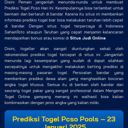
Disini Pemain janganlah menunda-nunda untuk membuat
Prediksi Togel Pcso Hari Ini. Kesimpulannya bisa terlambat untuk
bermain dan bertaruh di bandar. Karena itu situs ini memberikan
informasi prediksi togel biar bisa melakukan taruhan lebih cepat
di bandar. Dengan situs togel terpercaya di Indonesia
SahamToto ataupun Taruhan yang cepat menjamin kelancaran
mendapatkan bonus atau komisi di
Situs Judi Online
.
Disini, togeller akan sangat diuntungkan sekali oleh
rekomendasi prediksi togel tercepat di situs ini. Janganlah
menunda lagi kesempatan yang sudah di dapat silahkan
secepatnya untuk mengakhiri melakukan betting prediksi di
masing-masing pasaran togel. Persoalan bandar yang
memberikan prediksi dewa alam yang menghasilkan bocoran
angka togel khusus. Semua itu di berikan oleh bandar dari
seorang togel pakar yang sangat profesional dalam Mengenai
Togel Online gampang menang ini walhasil bisa kalian
kombinasikan dengan jenis angka yang kalian miliki.
Prediksi Togel Pcso Pools – 23
Januari 2025