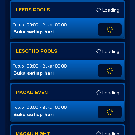
LEEDS POOLS
Loading
-
Tutup :
00:00
Buka :
00:00
Buka setiap hari
LESOTHO POOLS
Loading
-
Tutup :
00:00
Buka :
00:00
Buka setiap hari
MACAU EVEN
Loading
-
Tutup :
00:00
Buka :
00:00
Buka setiap hari
MACAU NIGHT
Loading