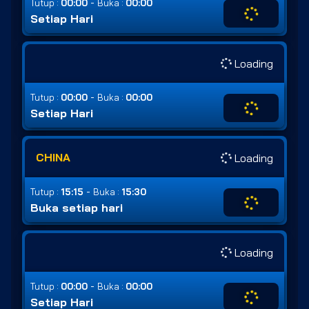
-
Tutup :
00:00
Buka :
00:00
Setiap Hari
Loading
-
Tutup :
00:00
Buka :
00:00
Setiap Hari
CHINA
Loading
-
Tutup :
15:15
Buka :
15:30
Buka setiap hari
Loading
-
Tutup :
00:00
Buka :
00:00
Setiap Hari