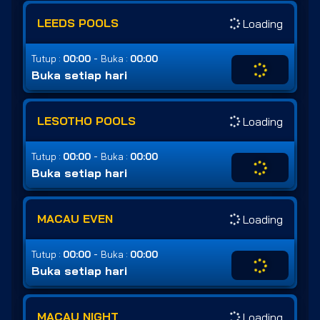
LEEDS POOLS
Loading
-
Tutup :
00:00
Buka :
00:00
Buka setiap hari
LESOTHO POOLS
Loading
-
Tutup :
00:00
Buka :
00:00
Buka setiap hari
MACAU EVEN
Loading
-
Tutup :
00:00
Buka :
00:00
Buka setiap hari
MACAU NIGHT
Loading