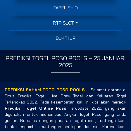
TABEL SHIO
RTP SLOT
BUKTI JP
PREDIKSI TOGEL PCSO POOLS – 25 JANUARI
2025
PREDIKSI SAHAM TOTO PCSO POOLS
– Selamat datang di
Situs Prediksi Togel, Live Draw Togel dan Keluaran Togel
Terlengkap 2022, Pada kesempatan kali ini kita akan meracik
Prediksi Togel Online Pcso
Terupdate 2022, yang akan
digunakan untuk menembus Angka Togel Pcso yang anda
gemari. Bersama dengan pasaran togel resmi, tentunya kami
tidak mengambil keuntungan sedikipun dari sini. Karena kami