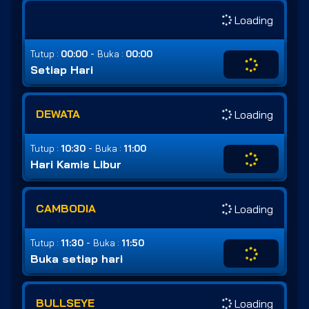
Loading
-
Tutup :
00:00
Buka :
00:00
Setiap Hari
DEWATA
Loading
-
Tutup :
10:30
Buka :
11:00
Hari Kamis Libur
CAMBODIA
Loading
-
Tutup :
11:30
Buka :
11:50
Buka setiap hari
BULLSEYE
Loading