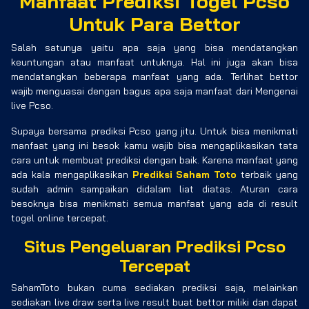
Manfaat Prediksi Togel Pcso
Untuk Para Bettor
Salah satunya yaitu apa saja yang bisa mendatangkan
keuntungan atau manfaat untuknya. Hal ini juga akan bisa
mendatangkan beberapa manfaat yang ada. Terlihat bettor
wajib menguasai dengan bagus apa saja manfaat dari Mengenai
live Pcso.
Supaya bersama prediksi Pcso yang jitu. Untuk bisa menikmati
manfaat yang ini besok kamu wajib bisa mengaplikasikan tata
cara untuk membuat prediksi dengan baik. Karena manfaat yang
ada kala mengaplikasikan
Prediksi Saham Toto
terbaik yang
sudah admin sampaikan didalam liat diatas. Aturan cara
besoknya bisa menikmati semua manfaat yang ada di result
togel online tercepat.
Situs Pengeluaran Prediksi Pcso
Tercepat
SahamToto bukan cuma sediakan prediksi saja, melainkan
sediakan live draw serta live result buat bettor miliki dan dapat