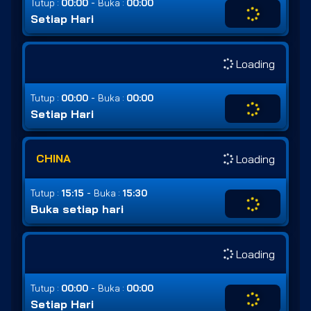
-
Tutup :
00:00
Buka :
00:00
Setiap Hari
Loading
-
Tutup :
00:00
Buka :
00:00
Setiap Hari
CHINA
Loading
-
Tutup :
15:15
Buka :
15:30
Buka setiap hari
Loading
-
Tutup :
00:00
Buka :
00:00
Setiap Hari