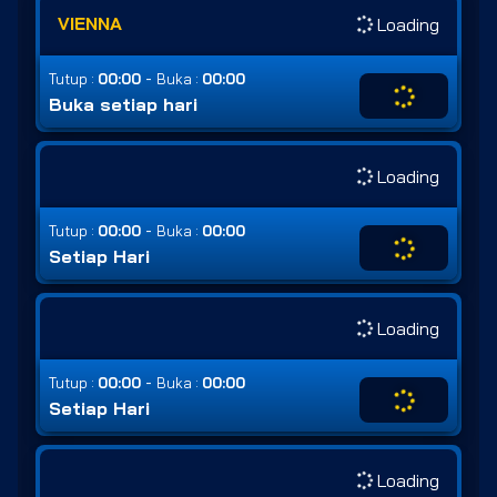
VIENNA
Loading
-
Tutup :
00:00
Buka :
00:00
Buka setiap hari
Loading
-
Tutup :
00:00
Buka :
00:00
Setiap Hari
Loading
-
Tutup :
00:00
Buka :
00:00
Setiap Hari
Loading