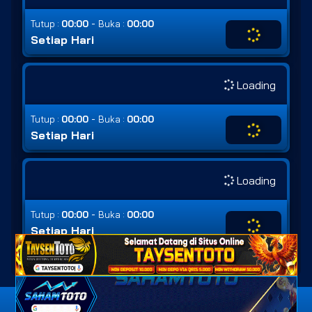
-
Tutup :
00:00
Buka :
00:00
Setiap Hari
Loading
-
Tutup :
00:00
Buka :
00:00
Setiap Hari
Loading
-
Tutup :
00:00
Buka :
00:00
Setiap Hari
Copyright © 2010 - 2026
PREDIKSI SAHAMTOTO
, All