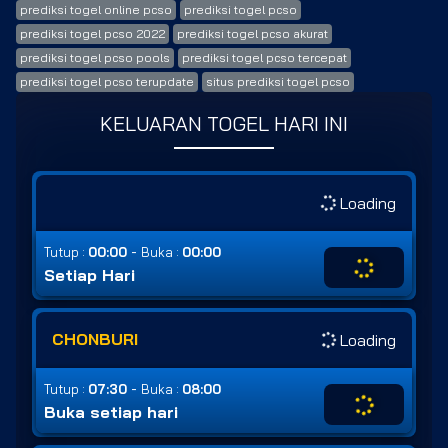
prediksi togel online pcso
prediksi togel pcso
prediksi togel pcso 2022
prediksi togel pcso akurat
prediksi togel pcso pools
prediksi togel pcso tercepat
prediksi togel pcso terupdate
situs prediksi togel pcso
KELUARAN TOGEL HARI INI
Loading
-
Tutup :
00:00
Buka :
00:00
Setiap Hari
CHONBURI
Loading
-
Tutup :
07:30
Buka :
08:00
Buka setiap hari