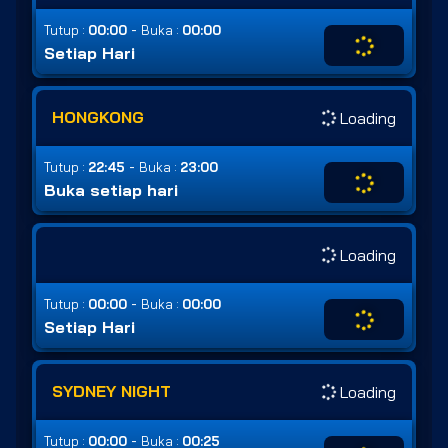
-
Tutup :
00:00
Buka :
00:00
Setiap Hari
HONGKONG
Loading
-
Tutup :
22:45
Buka :
23:00
Buka setiap hari
Loading
-
Tutup :
00:00
Buka :
00:00
Setiap Hari
SYDNEY NIGHT
Loading
-
Tutup :
00:00
Buka :
00:25