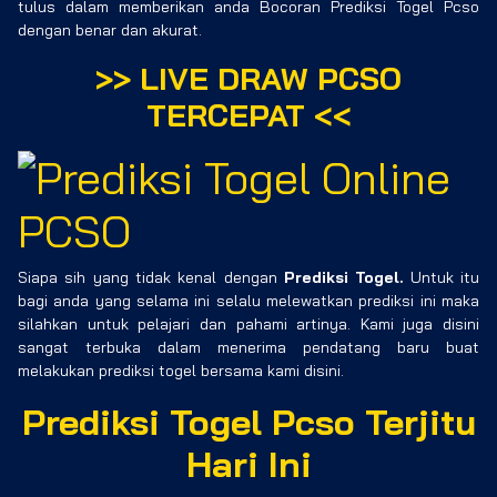
tulus dalam memberikan anda Bocoran Prediksi Togel Pcso
dengan benar dan akurat.
>>
LIVE DRAW PCSO
TERCEPAT
<<
Siapa sih yang tidak kenal dengan
Prediksi Togel.
Untuk itu
bagi anda yang selama ini selalu melewatkan prediksi ini maka
silahkan untuk pelajari dan pahami artinya. Kami juga disini
sangat terbuka dalam menerima pendatang baru buat
melakukan prediksi togel bersama kami disini.
Prediksi Togel Pcso Terjitu
Hari Ini