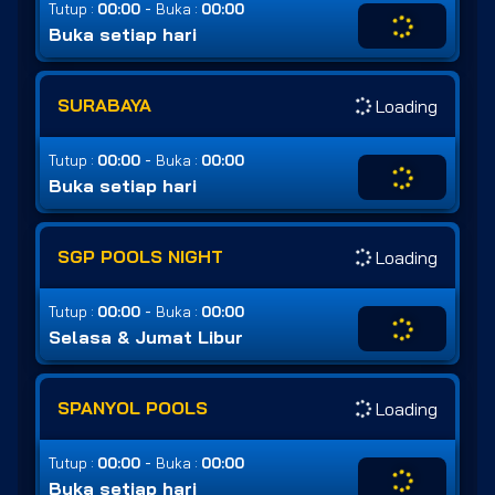
-
Tutup :
00:00
Buka :
00:00
Buka setiap hari
SURABAYA
Loading
-
Tutup :
00:00
Buka :
00:00
Buka setiap hari
SGP POOLS NIGHT
Loading
-
Tutup :
00:00
Buka :
00:00
Selasa & Jumat Libur
SPANYOL POOLS
Loading
-
Tutup :
00:00
Buka :
00:00
Buka setiap hari