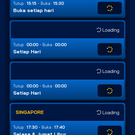
-
Tutup :
15:15
Buka :
15:30
Buka setiap hari
Loading
-
Tutup :
00:00
Buka :
00:00
Setiap Hari
Loading
-
Tutup :
00:00
Buka :
00:00
Setiap Hari
SINGAPORE
Loading
-
Tutup :
17:30
Buka :
17:40
Selasa & Jumat Libur