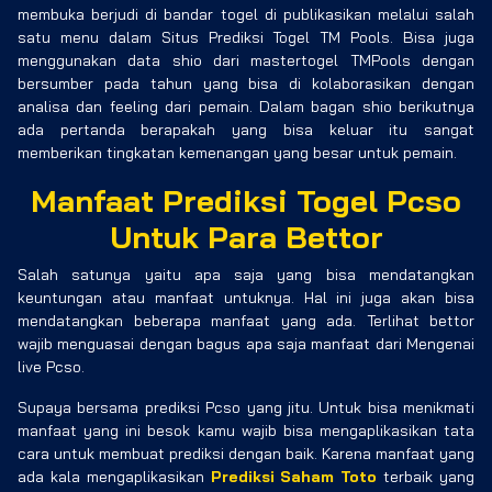
membuka berjudi di bandar togel di publikasikan melalui salah
satu menu dalam Situs Prediksi Togel TM Pools. Bisa juga
menggunakan data shio dari mastertogel TMPools dengan
bersumber pada tahun yang bisa di kolaborasikan dengan
analisa dan feeling dari pemain. Dalam bagan shio berikutnya
ada pertanda berapakah yang bisa keluar itu sangat
memberikan tingkatan kemenangan yang besar untuk pemain.
Manfaat Prediksi Togel Pcso
Untuk Para Bettor
Salah satunya yaitu apa saja yang bisa mendatangkan
keuntungan atau manfaat untuknya. Hal ini juga akan bisa
mendatangkan beberapa manfaat yang ada. Terlihat bettor
wajib menguasai dengan bagus apa saja manfaat dari Mengenai
live Pcso.
Supaya bersama prediksi Pcso yang jitu. Untuk bisa menikmati
manfaat yang ini besok kamu wajib bisa mengaplikasikan tata
cara untuk membuat prediksi dengan baik. Karena manfaat yang
ada kala mengaplikasikan
Prediksi Saham Toto
terbaik yang