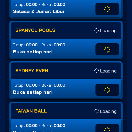
-
Tutup :
00:00
Buka :
00:00
Selasa & Jumat Libur
SPANYOL POOLS
Loading
-
Tutup :
00:00
Buka :
00:00
Buka setiap hari
SYDNEY EVEN
Loading
-
Tutup :
00:00
Buka :
00:00
Buka setiap hari
TAIWAN BALL
Loading
-
Tutup :
00:00
Buka :
00:00