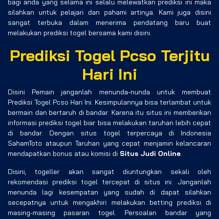
bagi anda yang selama ini selalu melewatkan prediksi ini maka
silahkan untuk pelajari dan pahami artinya. Kami juga disini
sangat terbuka dalam menerima pendatang baru buat
melakukan prediksi togel bersama kami disini.
Prediksi Togel Pcso Terjitu
Hari Ini
Disini Pemain janganlah menunda-nunda untuk membuat
Prediksi Togel Pcso Hari Ini. Kesimpulannya bisa terlambat untuk
bermain dan bertaruh di bandar. Karena itu situs ini memberikan
informasi prediksi togel biar bisa melakukan taruhan lebih cepat
di bandar. Dengan situs togel terpercaya di Indonesia
SahamToto ataupun Taruhan yang cepat menjamin kelancaran
mendapatkan bonus atau komisi di
Situs Judi Online
.
Disini, togeller akan sangat diuntungkan sekali oleh
rekomendasi prediksi togel tercepat di situs ini. Janganlah
menunda lagi kesempatan yang sudah di dapat silahkan
secepatnya untuk mengakhiri melakukan betting prediksi di
masing-masing pasaran togel. Persoalan bandar yang