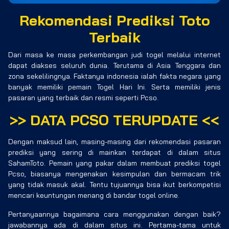
Rekomendasi Prediksi Toto
Terbaik
Dari masa ke masa perkembangan judi togel melalui internet
dapat diakses seluruh dunia. Terutama di Asia Tenggara dan
zona sekelilingnya. Faktanya indonesia ialah fakta negara yang
banyak memiliki pemain Togel Hari Ini. Serta memiliki jenis
pasaran yang terbaik dan resmi seperti Pcso.
>>
DATA PCSO
TERUPDATE
<<
Dengan maksud lain, masing-masing dari rekomendasi pasaran
prediksi yang sering di mainkan terdapat di dalam situs
SahamToto. Pemain yang pakar dalam membuat prediksi togel
Pcso, biasanya mengenakan kesimpulan dan bermacam trik
yang tidak masuk akal. Tentu tujuannya bisa ikut berkompetisi
mencari keuntungan menang di bandar togel online.
Pertanyaannya bagaimana cara menggunakan dengan baik?
jawabannya ada di dalam situs ini. Pertama-tama untuk