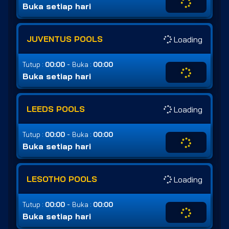
Buka setiap hari
JUVENTUS POOLS
Loading
-
Tutup :
00:00
Buka :
00:00
Buka setiap hari
LEEDS POOLS
Loading
-
Tutup :
00:00
Buka :
00:00
Buka setiap hari
LESOTHO POOLS
Loading
-
Tutup :
00:00
Buka :
00:00
Buka setiap hari