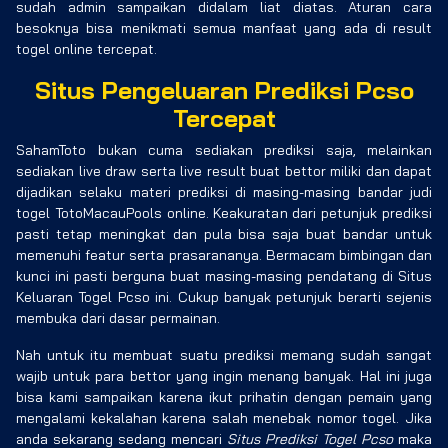
sudah admin sampaikan didalam liat diatas. Aturan cara
besoknya bisa menikmati semua manfaat yang ada di result
togel online tercepat.
Situs Pengeluaran Prediksi Pcso
Tercepat
SahamToto bukan cuma sediakan prediksi saja, melainkan
sediakan live draw serta live result buat bettor miliki dan dapat
dijadikan selaku materi prediksi di masing-masing bandar judi
togel TotoMacauPools online. Keakuratan dari petunjuk prediksi
pasti tetap meningkat dan pula bisa saja buat bandar untuk
memenuhi featur serta prasarananya. Bermacam bimbingan dan
kunci ini pasti berguna buat masing-masing pendatang di Situs
Keluaran Togel Pcso ini. Cukup banyak petunjuk berarti sejenis
membuka dari dasar permainan.
Nah untuk itu membuat suatu prediksi memang sudah sangat
wajib untuk para bettor yang ingin menang banyak. Hal ini juga
bisa kami sampaikan karena ikut prihatin dengan pemain yang
mengalami kekalahan karena salah menebak nomor togel. Jika
anda sekarang sedang mencari
Situs Prediksi Togel Pcso
maka