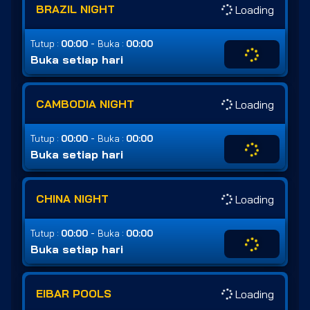
BRAZIL NIGHT
Loading
-
Tutup :
00:00
Buka :
00:00
Buka setiap hari
CAMBODIA NIGHT
Loading
-
Tutup :
00:00
Buka :
00:00
Buka setiap hari
CHINA NIGHT
Loading
-
Tutup :
00:00
Buka :
00:00
Buka setiap hari
EIBAR POOLS
Loading