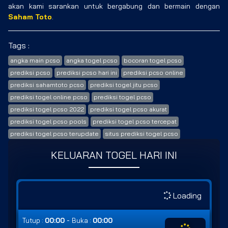
akan kami sarankan untuk bergabung dan bermain dengan
Saham Toto
.
Tags :
angka main pcso
angka togel pcso
bocoran togel pcso
prediksi pcso
prediksi pcso hari ini
prediksi pcso online
prediksi sahamtoto pcso
prediksi togel jitu pcso
prediksi togel online pcso
prediksi togel pcso
prediksi togel pcso 2022
prediksi togel pcso akurat
prediksi togel pcso pools
prediksi togel pcso tercepat
prediksi togel pcso terupdate
situs prediksi togel pcso
KELUARAN TOGEL HARI INI
Loading
-
Tutup :
00:00
Buka :
00:00