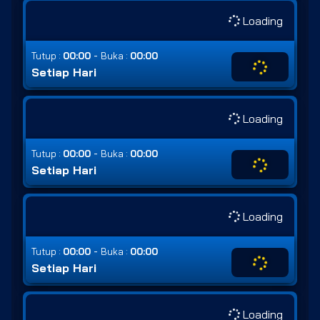
Loading
-
Tutup :
00:00
Buka :
00:00
Setiap Hari
Loading
-
Tutup :
00:00
Buka :
00:00
Setiap Hari
Loading
-
Tutup :
00:00
Buka :
00:00
Setiap Hari
Loading