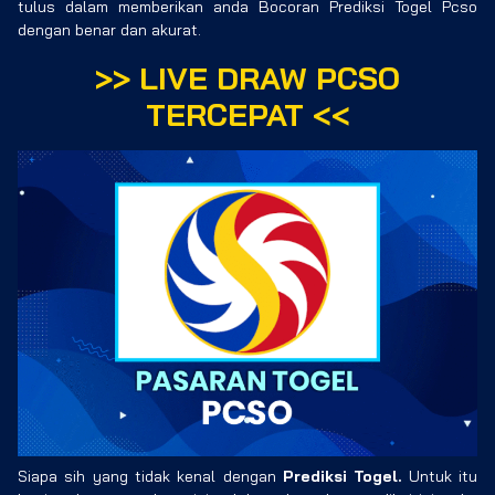
tulus dalam memberikan anda Bocoran Prediksi Togel Pcso
dengan benar dan akurat.
>>
LIVE DRAW PCSO
TERCEPAT
<<
Siapa sih yang tidak kenal dengan
Prediksi Togel.
Untuk itu