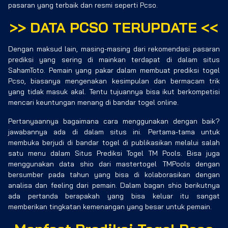
pasaran yang terbaik dan resmi seperti Pcso.
>>
DATA PCSO
TERUPDATE
<<
Dengan maksud lain, masing-masing dari rekomendasi pasaran
prediksi yang sering di mainkan terdapat di dalam situs
SahamToto. Pemain yang pakar dalam membuat prediksi togel
Pcso, biasanya mengenakan kesimpulan dan bermacam trik
yang tidak masuk akal. Tentu tujuannya bisa ikut berkompetisi
mencari keuntungan menang di bandar togel online.
Pertanyaannya bagaimana cara menggunakan dengan baik?
jawabannya ada di dalam situs ini. Pertama-tama untuk
membuka berjudi di bandar togel di publikasikan melalui salah
satu menu dalam Situs Prediksi Togel TM Pools. Bisa juga
menggunakan data shio dari mastertogel TMPools dengan
bersumber pada tahun yang bisa di kolaborasikan dengan
analisa dan feeling dari pemain. Dalam bagan shio berikutnya
ada pertanda berapakah yang bisa keluar itu sangat
memberikan tingkatan kemenangan yang besar untuk pemain.