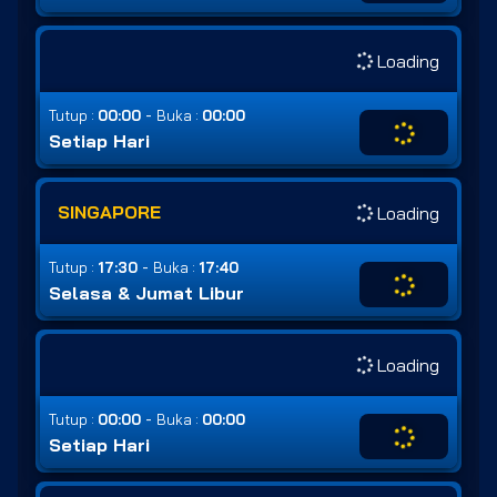
Loading
-
Tutup :
00:00
Buka :
00:00
Setiap Hari
SINGAPORE
Loading
-
Tutup :
17:30
Buka :
17:40
Selasa & Jumat Libur
Loading
-
Tutup :
00:00
Buka :
00:00
Setiap Hari