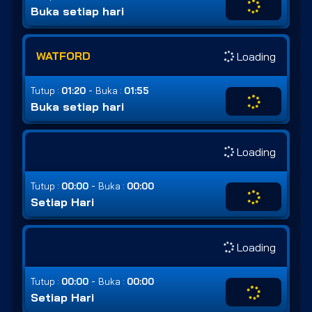
Buka setiap hari
WATFORD
Loading
-
Tutup :
01:20
Buka :
01:55
Buka setiap hari
Loading
-
Tutup :
00:00
Buka :
00:00
Setiap Hari
Loading
-
Tutup :
00:00
Buka :
00:00
Setiap Hari