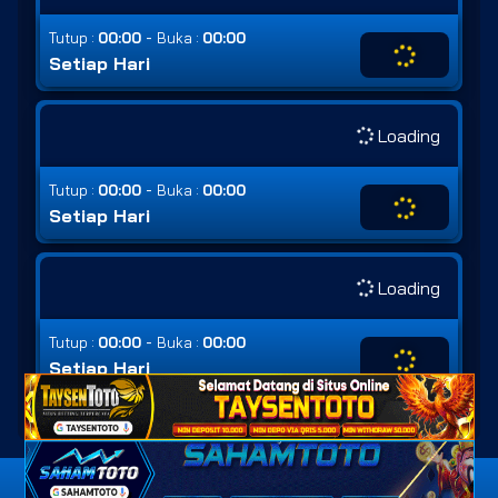
-
Tutup :
00:00
Buka :
00:00
Setiap Hari
Loading
-
Tutup :
00:00
Buka :
00:00
Setiap Hari
Loading
-
Tutup :
00:00
Buka :
00:00
Setiap Hari
Copyright © 2010 - 2026
PREDIKSI SAHAMTOTO
, All