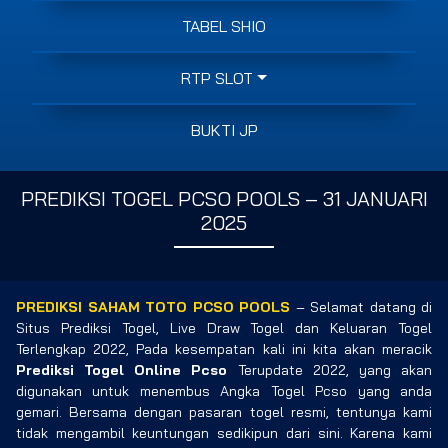
TABEL SHIO
RTP SLOT
BUKTI JP
PREDIKSI TOGEL PCSO POOLS – 31 JANUARI
2025
PREDIKSI SAHAM TOTO PCSO POOLS
– Selamat datang di
Situs Prediksi Togel, Live Draw Togel dan Keluaran Togel
Terlengkap 2022, Pada kesempatan kali ini kita akan meracik
Prediksi Togel Online Pcso
Terupdate 2022, yang akan
digunakan untuk menembus Angka Togel Pcso yang anda
gemari. Bersama dengan pasaran togel resmi, tentunya kami
tidak mengambil keuntungan sedikipun dari sini. Karena kami