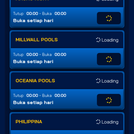
-
Tutup :
00:00
Buka :
00:00
Buka setiap hari
MILLWALL POOLS
Loading
-
Tutup :
00:00
Buka :
00:00
Buka setiap hari
OCEANIA POOLS
Loading
-
Tutup :
00:00
Buka :
00:00
Buka setiap hari
PHILIPPINA
Loading