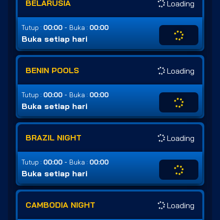
BELARUSIA
Loading
-
Tutup :
00:00
Buka :
00:00
Buka setiap hari
BENIN POOLS
Loading
-
Tutup :
00:00
Buka :
00:00
Buka setiap hari
BRAZIL NIGHT
Loading
-
Tutup :
00:00
Buka :
00:00
Buka setiap hari
CAMBODIA NIGHT
Loading