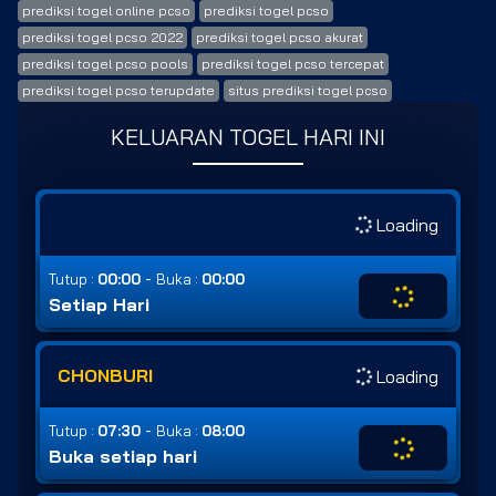
prediksi togel online pcso
prediksi togel pcso
prediksi togel pcso 2022
prediksi togel pcso akurat
prediksi togel pcso pools
prediksi togel pcso tercepat
prediksi togel pcso terupdate
situs prediksi togel pcso
KELUARAN TOGEL HARI INI
Loading
-
Tutup :
00:00
Buka :
00:00
Setiap Hari
CHONBURI
Loading
-
Tutup :
07:30
Buka :
08:00
Buka setiap hari