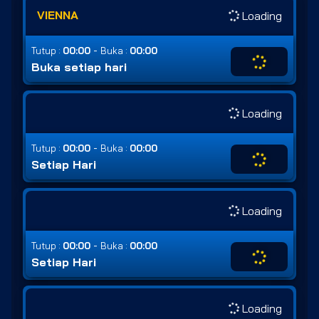
VIENNA
Loading
-
Tutup :
00:00
Buka :
00:00
Buka setiap hari
Loading
-
Tutup :
00:00
Buka :
00:00
Setiap Hari
Loading
-
Tutup :
00:00
Buka :
00:00
Setiap Hari
Loading