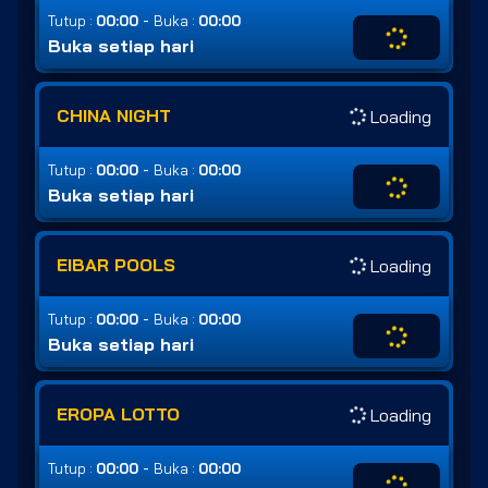
-
Tutup :
00:00
Buka :
00:00
Buka setiap hari
CHINA NIGHT
Loading
-
Tutup :
00:00
Buka :
00:00
Buka setiap hari
EIBAR POOLS
Loading
-
Tutup :
00:00
Buka :
00:00
Buka setiap hari
EROPA LOTTO
Loading
-
Tutup :
00:00
Buka :
00:00