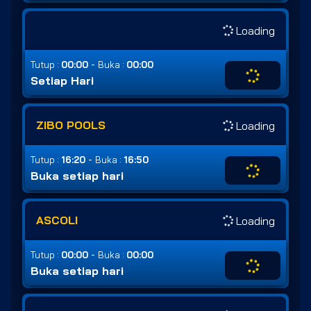
Loading
-
Tutup :
00:00
Buka :
00:00
Setiap Hari
ZIBO POOLS
Loading
-
Tutup :
16:20
Buka :
16:50
Buka setiap hari
ASCOLI
Loading
-
Tutup :
00:00
Buka :
00:00
Buka setiap hari