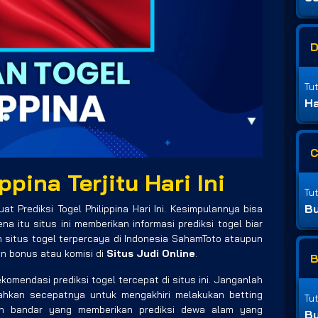
D
Tut
Ha
C
ppina Terjitu Hari Ini
Tut
Bu
 Prediksi Togel Philippina Hari Ini. Kesimpulannya bisa
a itu situs ini memberikan informasi prediksi togel biar
n situs togel terpercaya di Indonesia SahamToto ataupun
n bonus atau komisi di
Situs Judi Online
.
B
ekomendasi prediksi togel tercepat di situs ini. Janganlah
ahkan secepatnya untuk mengakhiri melakukan betting
Tut
lan bandar yang memberikan prediksi dewa alam yang
Bu