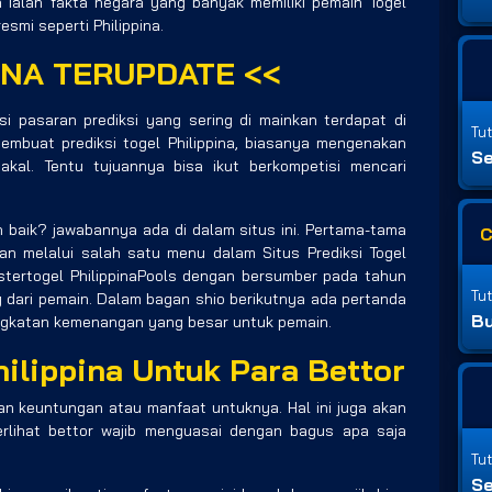
a ialah fakta negara yang banyak memiliki pemain Togel
resmi seperti Philippina.
INA TERUPDATE
<<
i pasaran prediksi yang sering di mainkan terdapat di
Tut
mbuat prediksi togel Philippina, biasanya mengenakan
Se
kal. Tentu tujuannya bisa ikut berkompetisi mencari
aik? jawabannya ada di dalam situs ini. Pertama-tama
C
kan melalui salah satu menu dalam Situs Prediksi Togel
astertogel PhilippinaPools dengan bersumber pada tahun
Tut
g dari pemain. Dalam bagan shio berikutnya ada pertanda
Bu
ingkatan kemenangan yang besar untuk pemain.
hilippina Untuk Para Bettor
n keuntungan atau manfaat untuknya. Hal ini juga akan
rlihat bettor wajib menguasai dengan bagus apa saja
Tut
Se