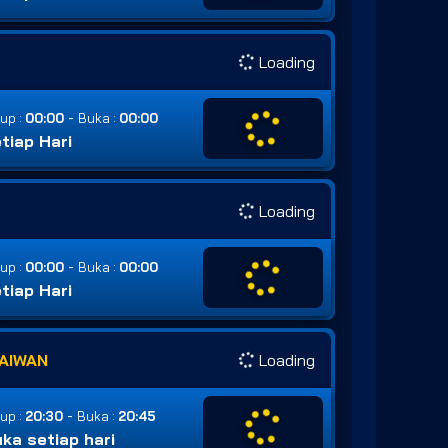
Loading
-
up :
00:00
Buka :
00:00
tiap Hari
Loading
-
up :
00:00
Buka :
00:00
tiap Hari
AIWAN
Loading
-
up :
20:30
Buka :
20:45
ka setiap hari