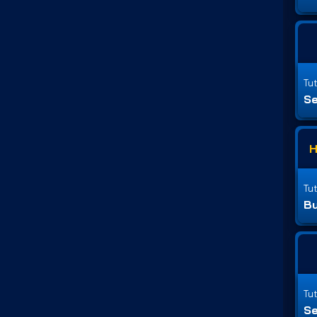
Tut
Se
Tut
Bu
Tut
Se