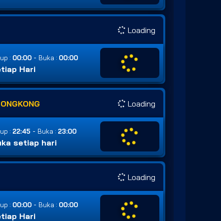
Loading
-
up :
00:00
Buka :
00:00
tiap Hari
HONGKONG
Loading
-
up :
22:45
Buka :
23:00
ka setiap hari
Loading
-
up :
00:00
Buka :
00:00
tiap Hari