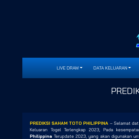
LIVE DRAW
DATA KELUARAN
PREDIK
PREDIKSI SAHAM TOTO PHILIPPINA
– Selamat datan
Keluaran Togel Terlengkap 2023, Pada kesempata
Philippina
Terupdate 2023, yang akan digunakan unt