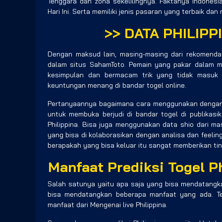
Tenggara dan zona sekelilingnya. Faktanya indonesi
Hari Ini. Serta memiliki jenis pasaran yang terbaik dan 
>>
DATA PHILIPP
Dengan maksud lain, masing-masing dari rekomendas
dalam situs SahamToto. Pemain yang pakar dalam me
kesimpulan dan bermacam trik yang tidak masuk a
keuntungan menang di bandar togel online.
Pertanyaannya bagaimana cara menggunakan dengan b
untuk membuka berjudi di bandar togel di publikasi
Philippina. Bisa juga menggunakan data shio dari m
yang bisa di kolaborasikan dengan analisa dan feelin
berapakah yang bisa keluar itu sangat memberikan t
Manfaat Prediksi Togel P
Salah satunya yaitu apa saja yang bisa mendatangka
bisa mendatangkan beberapa manfaat yang ada. Te
manfaat dari Mengenai live Philippina.