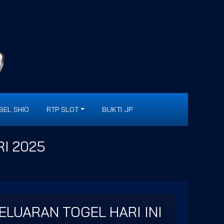
BEL SHIO
RTP SLOT
BUKTI JP
RI 2025
ELUARAN TOGEL HARI INI