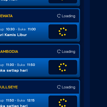
EWATA
Loading
-
up :
10:30
Buka :
11:00
ri Kamis Libur
AMBODIA
Loading
-
up :
11:30
Buka :
11:50
ka setiap hari
ULLSEYE
Loading
-
up :
11:50
Buka :
12:15
ka setiap hari