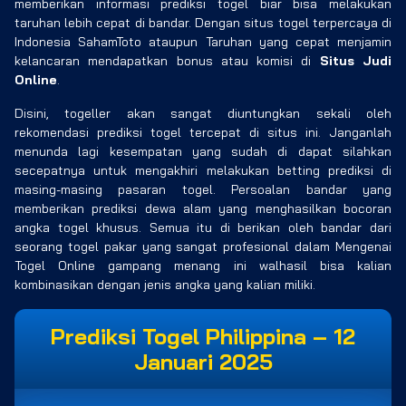
memberikan informasi prediksi togel biar bisa melakukan
taruhan lebih cepat di bandar. Dengan situs togel terpercaya di
Indonesia SahamToto ataupun Taruhan yang cepat menjamin
kelancaran mendapatkan bonus atau komisi di
Situs Judi
Online
.
Disini, togeller akan sangat diuntungkan sekali oleh
rekomendasi prediksi togel tercepat di situs ini. Janganlah
menunda lagi kesempatan yang sudah di dapat silahkan
secepatnya untuk mengakhiri melakukan betting prediksi di
masing-masing pasaran togel. Persoalan bandar yang
memberikan prediksi dewa alam yang menghasilkan bocoran
angka togel khusus. Semua itu di berikan oleh bandar dari
seorang togel pakar yang sangat profesional dalam Mengenai
Togel Online gampang menang ini walhasil bisa kalian
kombinasikan dengan jenis angka yang kalian miliki.
Prediksi Togel Philippina – 12
Januari 2025