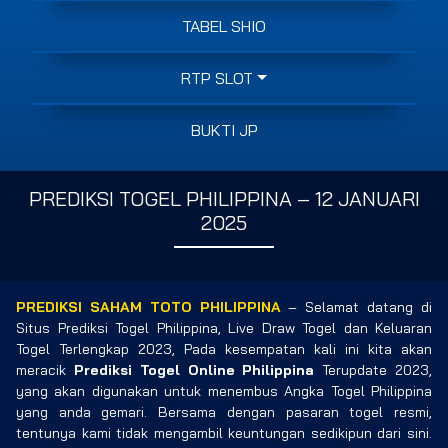
TABEL SHIO
RTP SLOT
BUKTI JP
PREDIKSI TOGEL PHILIPPINA – 12 JANUARI
2025
PREDIKSI SAHAM TOTO PHILIPPINA
– Selamat datang di
Situs Prediksi Togel Philippina, Live Draw Togel dan Keluaran
Togel Terlengkap 2023, Pada kesempatan kali ini kita akan
meracik
Prediksi Togel Online Philippina
Terupdate 2023,
yang akan digunakan untuk menembus Angka Togel Philippina
yang anda gemari. Bersama dengan pasaran togel resmi,
tentunya kami tidak mengambil keuntungan sedikipun dari sini.