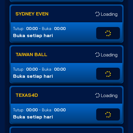
SYDNEY EVEN
Loading
-
Tutup :
00:00
Buka :
00:00
Buka setiap hari
TAIWAN BALL
Loading
-
Tutup :
00:00
Buka :
00:00
Buka setiap hari
TEXAS4D
Loading
-
Tutup :
00:00
Buka :
00:00
Buka setiap hari