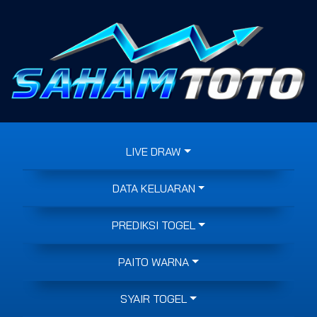
LIVE DRAW
DATA KELUARAN
PREDIKSI TOGEL
PAITO WARNA
SYAIR TOGEL