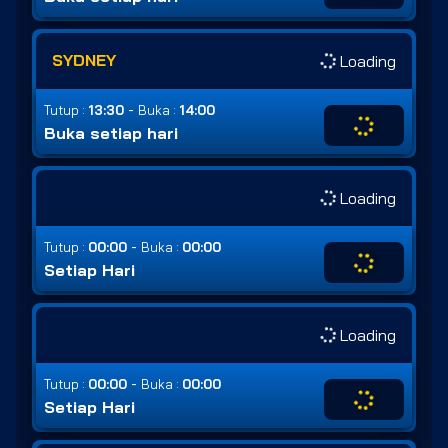
SYDNEY
Loading
-
Tutup :
13:30
Buka :
14:00
Buka setiap hari
Loading
-
Tutup :
00:00
Buka :
00:00
Setiap Hari
Loading
-
Tutup :
00:00
Buka :
00:00
Setiap Hari