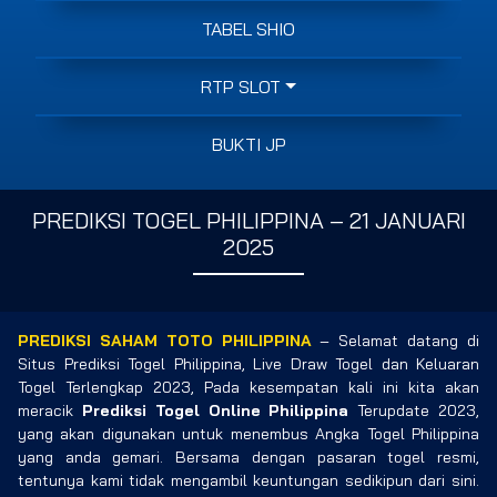
TABEL SHIO
RTP SLOT
BUKTI JP
PREDIKSI TOGEL PHILIPPINA – 21 JANUARI
2025
PREDIKSI SAHAM TOTO PHILIPPINA
– Selamat datang di
Situs Prediksi Togel Philippina, Live Draw Togel dan Keluaran
Togel Terlengkap 2023, Pada kesempatan kali ini kita akan
meracik
Prediksi Togel Online Philippina
Terupdate 2023,
yang akan digunakan untuk menembus Angka Togel Philippina
yang anda gemari. Bersama dengan pasaran togel resmi,
tentunya kami tidak mengambil keuntungan sedikipun dari sini.