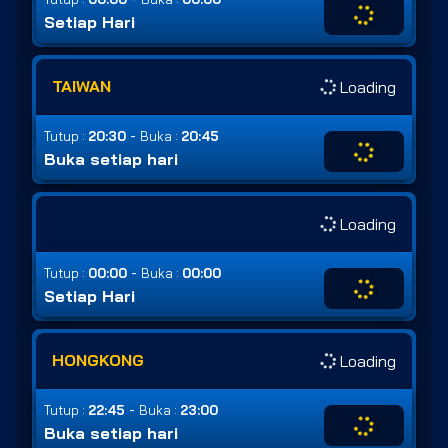
Setiap Hari
TAIWAN
Loading
-
Tutup :
20:30
Buka :
20:45
Buka setiap hari
Loading
-
Tutup :
00:00
Buka :
00:00
Setiap Hari
HONGKONG
Loading
-
Tutup :
22:45
Buka :
23:00
Buka setiap hari