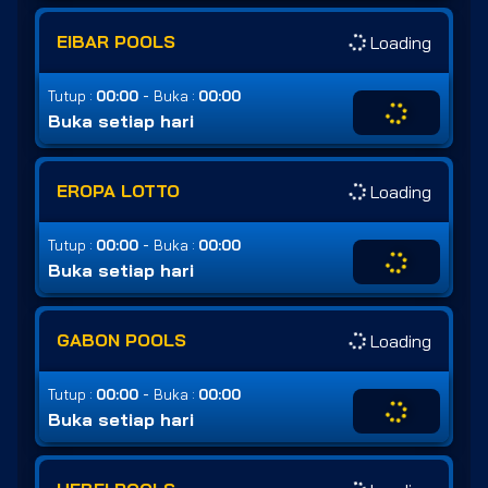
EIBAR POOLS
Loading
-
Tutup :
00:00
Buka :
00:00
Buka setiap hari
EROPA LOTTO
Loading
-
Tutup :
00:00
Buka :
00:00
Buka setiap hari
GABON POOLS
Loading
-
Tutup :
00:00
Buka :
00:00
Buka setiap hari