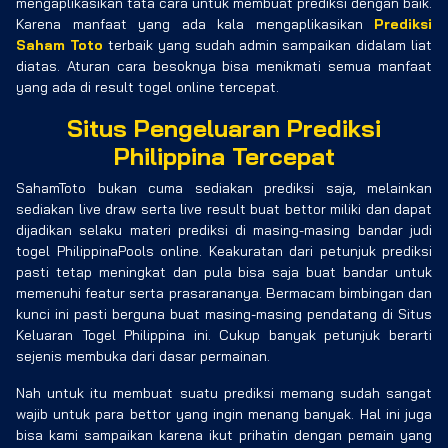
mengaplikasikan tata cara untuk membuat prediksi dengan baik.
Karena manfaat yang ada kala mengaplikasikan
Prediksi
Saham Toto
terbaik yang sudah admin sampaikan didalam liat
diatas. Aturan cara besoknya bisa menikmati semua manfaat
yang ada di result togel online tercepat.
Situs Pengeluaran Prediksi
Philippina Tercepat
SahamToto bukan cuma sediakan prediksi saja, melainkan
sediakan live draw serta live result buat bettor miliki dan dapat
dijadikan selaku materi prediksi di masing-masing bandar judi
togel PhilippinaPools online. Keakuratan dari petunjuk prediksi
pasti tetap meningkat dan pula bisa saja buat bandar untuk
memenuhi featur serta prasarananya. Bermacam bimbingan dan
kunci ini pasti berguna buat masing-masing pendatang di Situs
Keluaran Togel Philippina ini. Cukup banyak petunjuk berarti
sejenis membuka dari dasar permainan.
Nah untuk itu membuat suatu prediksi memang sudah sangat
wajib untuk para bettor yang ingin menang banyak. Hal ini juga
bisa kami sampaikan karena ikut prihatin dengan pemain yang