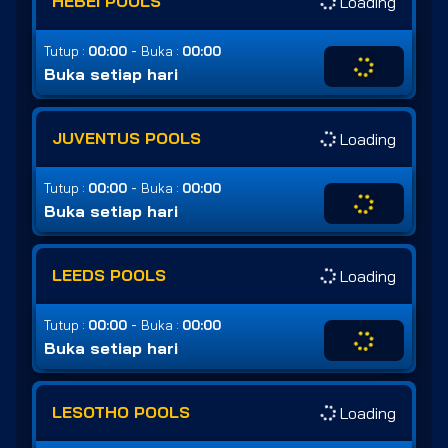
HEBEI POOLS
Loading
-
Tutup :
00:00
Buka :
00:00
Buka setiap hari
JUVENTUS POOLS
Loading
-
Tutup :
00:00
Buka :
00:00
Buka setiap hari
LEEDS POOLS
Loading
-
Tutup :
00:00
Buka :
00:00
Buka setiap hari
LESOTHO POOLS
Loading