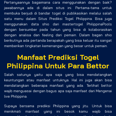
Pertanyaannya bagaimana cara menggunakan dengan baik?
jawabannya ada di dalam situs ini. Pertama-tama untuk
membuka berjudi di bandar togel di publikasikan melalui salah
satu menu dalam Situs Prediksi Togel Philippina. Bisa juga
menggunakan data shio dari mastertogel PhilippinaPools
dengan bersumber pada tahun yang bisa di kolaborasikan
dengan analisa dan feeling dari pemain. Dalam bagan shio
berikutnya ada pertanda berapakah yang bisa keluar itu sangat
memberikan tingkatan kemenangan yang besar untuk pemain.
Manfaat Prediksi Togel
Philippina Untuk Para Bettor
Salah satunya yaitu apa saja yang bisa mendatangkan
keuntungan atau manfaat untuknya. Hal ini juga akan bisa
mendatangkan beberapa manfaat yang ada. Terlihat bettor
wajib menguasai dengan bagus apa saja manfaat dari Mengenai
live Philippina.
Supaya bersama prediksi Philippina yang jitu. Untuk bisa
menikmati manfaat yang ini besok kamu wajib bisa