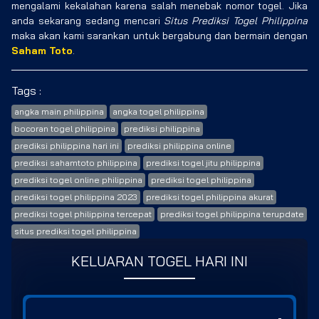
mengalami kekalahan karena salah menebak nomor togel. Jika
anda sekarang sedang mencari
Situs Prediksi Togel Philippina
maka akan kami sarankan untuk bergabung dan bermain dengan
Saham Toto
.
Tags :
angka main philippina
angka togel philippina
bocoran togel philippina
prediksi philippina
prediksi philippina hari ini
prediksi philippina online
prediksi sahamtoto philippina
prediksi togel jitu philippina
prediksi togel online philippina
prediksi togel philippina
prediksi togel philippina 2023
prediksi togel philippina akurat
prediksi togel philippina tercepat
prediksi togel philippina terupdate
situs prediksi togel philippina
KELUARAN TOGEL HARI INI
-