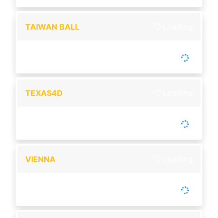
TAIWAN BALL
Loading
-
Tutup :
00:00
Buka :
00:00
Buka setiap hari
TEXAS4D
Loading
-
Tutup :
00:00
Buka :
00:00
Buka setiap hari
VIENNA
Loading
-
Tutup :
00:00
Buka :
00:00
Buka setiap hari