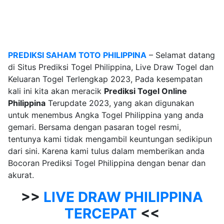
PREDIKSI TOGEL PHILIPPINA – 29 JANUARI
2025
PREDIKSI SAHAM TOTO PHILIPPINA
– Selamat datang
di Situs Prediksi Togel Philippina, Live Draw Togel dan
Keluaran Togel Terlengkap 2023, Pada kesempatan
kali ini kita akan meracik
Prediksi Togel Online
Philippina
Terupdate 2023, yang akan digunakan
untuk menembus Angka Togel Philippina yang anda
gemari. Bersama dengan pasaran togel resmi,
tentunya kami tidak mengambil keuntungan sedikipun
dari sini. Karena kami tulus dalam memberikan anda
Bocoran Prediksi Togel Philippina dengan benar dan
akurat.
>>
LIVE DRAW PHILIPPINA
TERCEPAT
<<