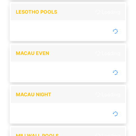
LESOTHO POOLS
Loading
-
Tutup :
00:00
Buka :
00:00
Buka setiap hari
MACAU EVEN
Loading
-
Tutup :
00:00
Buka :
00:00
Buka setiap hari
MACAU NIGHT
Loading
-
Tutup :
00:00
Buka :
00:00
Buka setiap hari
MILLWALL POOLS
Loading