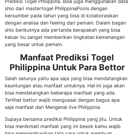
Prediksi Togel Philippina. Bisa juga menggunakan data
shio dari mastertogel PhilippinaPools dengan
bersumber pada tahun yang bisa di kolaborasikan
dengan analisa dan feeling dari pemain. Dalam bagan
shio berikutnya ada pertanda berapakah yang bisa
keluar itu sangat memberikan tingkatan kemenangan
yang besar untuk pemain.
Manfaat Prediksi Togel
Philippina Untuk Para Bettor
Salah satunya yaitu apa saja yang bisa mendatangkan
keuntungan atau manfaat untuknya. Hal ini juga akan
bisa mendatangkan beberapa manfaat yang ada.
Terlihat bettor wajib menguasai dengan bagus apa
saja manfaat dari Mengenai live Philippina.
Supaya bersama prediksi Philippina yang jitu. Untuk
bisa menikmati manfaat yang ini besok kamu wajib
bisa mengaplikasikan tata cara untuk membuat