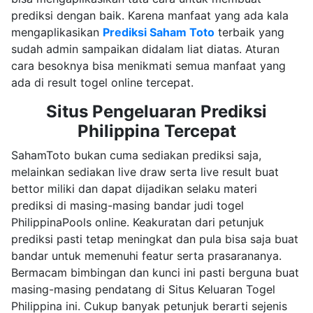
prediksi dengan baik. Karena manfaat yang ada kala
mengaplikasikan
Prediksi Saham Toto
terbaik yang
sudah admin sampaikan didalam liat diatas. Aturan
cara besoknya bisa menikmati semua manfaat yang
ada di result togel online tercepat.
Situs Pengeluaran Prediksi
Philippina Tercepat
SahamToto bukan cuma sediakan prediksi saja,
melainkan sediakan live draw serta live result buat
bettor miliki dan dapat dijadikan selaku materi
prediksi di masing-masing bandar judi togel
PhilippinaPools online. Keakuratan dari petunjuk
prediksi pasti tetap meningkat dan pula bisa saja buat
bandar untuk memenuhi featur serta prasarananya.
Bermacam bimbingan dan kunci ini pasti berguna buat
masing-masing pendatang di Situs Keluaran Togel
Philippina ini. Cukup banyak petunjuk berarti sejenis