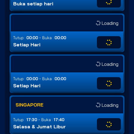
Buka setiap hari
Loading
-
Tutup :
00:00
Buka :
00:00
Setiap Hari
Loading
-
Tutup :
00:00
Buka :
00:00
Setiap Hari
SINGAPORE
Loading
-
Tutup :
17:30
Buka :
17:40
Selasa & Jumat Libur