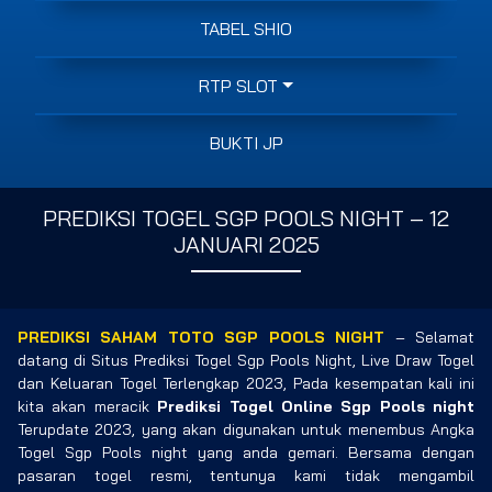
TABEL SHIO
RTP SLOT
BUKTI JP
PREDIKSI TOGEL SGP POOLS NIGHT – 12
JANUARI 2025
PREDIKSI SAHAM TOTO SGP POOLS NIGHT
– Selamat
datang di Situs Prediksi Togel Sgp Pools Night, Live Draw Togel
dan Keluaran Togel Terlengkap 2023, Pada kesempatan kali ini
kita akan meracik
Prediksi Togel Online Sgp Pools night
Terupdate 2023, yang akan digunakan untuk menembus Angka
Togel Sgp Pools night yang anda gemari. Bersama dengan
pasaran togel resmi, tentunya kami tidak mengambil