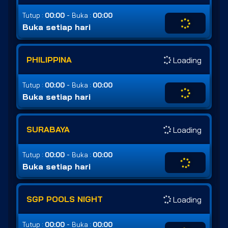
-
Tutup :
00:00
Buka :
00:00
Buka setiap hari
PHILIPPINA
Loading
-
Tutup :
00:00
Buka :
00:00
Buka setiap hari
SURABAYA
Loading
-
Tutup :
00:00
Buka :
00:00
Buka setiap hari
SGP POOLS NIGHT
Loading
-
Tutup :
00:00
Buka :
00:00