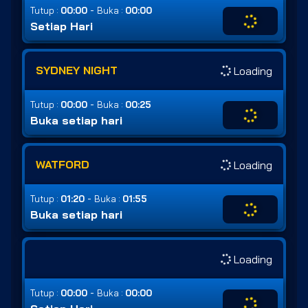
-
Tutup :
00:00
Buka :
00:00
Setiap Hari
SYDNEY NIGHT
Loading
-
Tutup :
00:00
Buka :
00:25
Buka setiap hari
WATFORD
Loading
-
Tutup :
01:20
Buka :
01:55
Buka setiap hari
Loading
-
Tutup :
00:00
Buka :
00:00