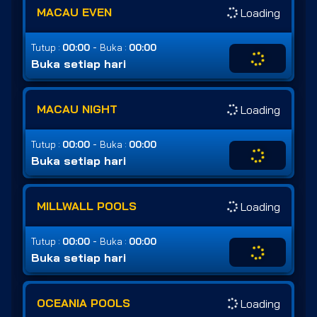
MACAU EVEN
Loading
-
Tutup :
00:00
Buka :
00:00
Buka setiap hari
MACAU NIGHT
Loading
-
Tutup :
00:00
Buka :
00:00
Buka setiap hari
MILLWALL POOLS
Loading
-
Tutup :
00:00
Buka :
00:00
Buka setiap hari
OCEANIA POOLS
Loading