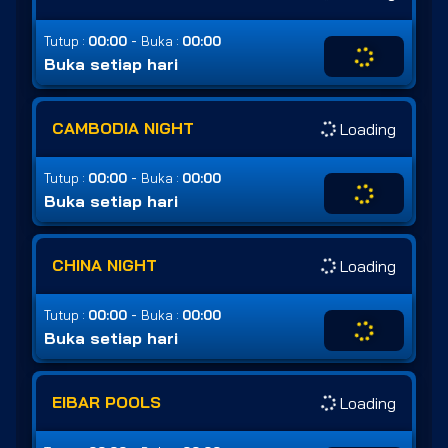
-
Tutup :
00:00
Buka :
00:00
Buka setiap hari
CAMBODIA NIGHT
Loading
-
Tutup :
00:00
Buka :
00:00
Buka setiap hari
CHINA NIGHT
Loading
-
Tutup :
00:00
Buka :
00:00
Buka setiap hari
EIBAR POOLS
Loading