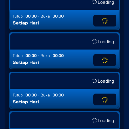
Loading
-
Tutup :
00:00
Buka :
00:00
Setiap Hari
Loading
-
Tutup :
00:00
Buka :
00:00
Setiap Hari
Loading
-
Tutup :
00:00
Buka :
00:00
Setiap Hari
Loading