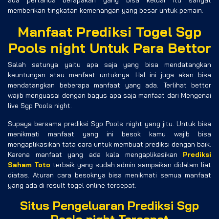
memberikan tingkatan kemenangan yang besar untuk pemain.
Manfaat Prediksi Togel Sgp
Pools night Untuk Para Bettor
Salah satunya yaitu apa saja yang bisa mendatangkan
keuntungan atau manfaat untuknya. Hal ini juga akan bisa
mendatangkan beberapa manfaat yang ada. Terlihat bettor
wajib menguasai dengan bagus apa saja manfaat dari Mengenai
live Sgp Pools night.
Supaya bersama prediksi Sgp Pools night yang jitu. Untuk bisa
menikmati manfaat yang ini besok kamu wajib bisa
mengaplikasikan tata cara untuk membuat prediksi dengan baik.
Karena manfaat yang ada kala mengaplikasikan
Prediksi
Saham Toto
terbaik yang sudah admin sampaikan didalam liat
diatas. Aturan cara besoknya bisa menikmati semua manfaat
yang ada di result togel online tercepat.
Situs Pengeluaran Prediksi Sgp
Pools night Tercepat