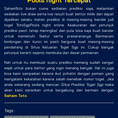
SahamToto bukan cuma sediakan prediksi saja, melainkan
sediakan live draw serta live result buat bettor miliki dan dapat
dijadikan selaku materi prediksi di masing-masing bandar judi
togel TotoSgpPools night online. Keakuratan dari petunjuk
prediksi pasti tetap meningkat dan pula bisa saja buat bandar
untuk memenuhi featur serta prasarananya. Bermacam
bimbingan dan kunci ini pasti berguna buat masing-masing
pendatang di Situs Keluaran Togel Sgp ini. Cukup banyak
petunjuk berarti sejenis membuka dari dasar permainan.
Nah untuk itu membuat suatu prediksi memang sudah sangat
wajib untuk para bettor yang ingin menang banyak. Hal ini juga
bisa kami sampaikan karena ikut prihatin dengan pemain yang
mengalami kekalahan karena salah menebak nomor togel. Jika
anda sekarang sedang mencari
Situs Prediksi Togel Sgp
maka
akan kami sarankan untuk bergabung dan bermain dengan
Saham Toto
.
Tags :