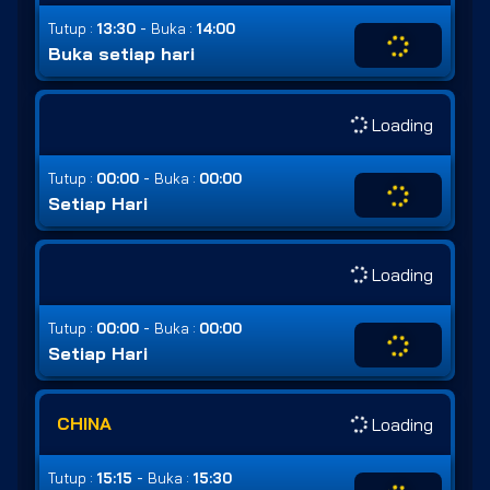
-
Tutup :
13:30
Buka :
14:00
Buka setiap hari
Loading
-
Tutup :
00:00
Buka :
00:00
Setiap Hari
Loading
-
Tutup :
00:00
Buka :
00:00
Setiap Hari
CHINA
Loading
-
Tutup :
15:15
Buka :
15:30