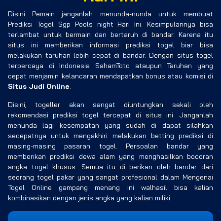
Disini Pemain janganlah menunda-nunda untuk membuat
Prediksi Togel Sgp Pools night Hari Ini. Kesimpulannya bisa
terlambat untuk bermain dan bertaruh di bandar. Karena itu
situs ini memberikan informasi prediksi togel biar bisa
melakukan taruhan lebih cepat di bandar. Dengan situs togel
terpercaya di Indonesia SahamToto ataupun Taruhan yang
cepat menjamin kelancaran mendapatkan bonus atau komisi di
Situs Judi Online
.
Disini, togeller akan sangat diuntungkan sekali oleh
rekomendasi prediksi togel tercepat di situs ini. Janganlah
menunda lagi kesempatan yang sudah di dapat silahkan
secepatnya untuk mengakhiri melakukan betting prediksi di
masing-masing pasaran togel. Persoalan bandar yang
memberikan prediksi dewa alam yang menghasilkan bocoran
angka togel khusus. Semua itu di berikan oleh bandar dari
seorang togel pakar yang sangat profesional dalam Mengenai
Togel Online gampang menang ini walhasil bisa kalian
kombinasikan dengan jenis angka yang kalian miliki.