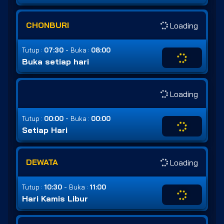
CHONBURI
Loading
-
Tutup :
07:30
Buka :
08:00
Buka setiap hari
Loading
-
Tutup :
00:00
Buka :
00:00
Setiap Hari
DEWATA
Loading
-
Tutup :
10:30
Buka :
11:00
Hari Kamis Libur