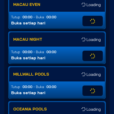
MACAU EVEN
Loading
-
Tutup :
00:00
Buka :
00:00
Buka setiap hari
MACAU NIGHT
Loading
-
Tutup :
00:00
Buka :
00:00
Buka setiap hari
MILLWALL POOLS
Loading
-
Tutup :
00:00
Buka :
00:00
Buka setiap hari
OCEANIA POOLS
Loading