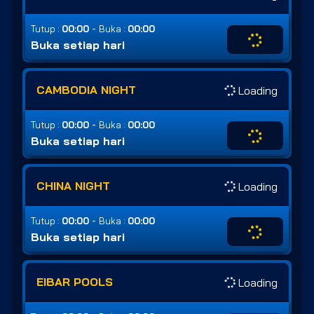
-
Tutup :
00:00
Buka :
00:00
Buka setiap hari
CAMBODIA NIGHT
Loading
-
Tutup :
00:00
Buka :
00:00
Buka setiap hari
CHINA NIGHT
Loading
-
Tutup :
00:00
Buka :
00:00
Buka setiap hari
EIBAR POOLS
Loading