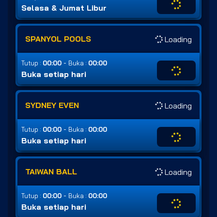
Selasa & Jumat Libur
SPANYOL POOLS
Loading
-
Tutup :
00:00
Buka :
00:00
Buka setiap hari
SYDNEY EVEN
Loading
-
Tutup :
00:00
Buka :
00:00
Buka setiap hari
TAIWAN BALL
Loading
-
Tutup :
00:00
Buka :
00:00
Buka setiap hari