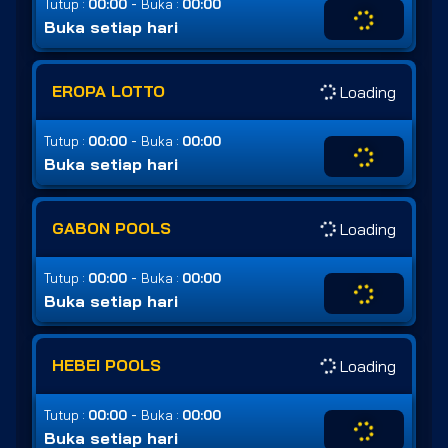
-
Tutup :
00:00
Buka :
00:00
Buka setiap hari
EROPA LOTTO
Loading
-
Tutup :
00:00
Buka :
00:00
Buka setiap hari
GABON POOLS
Loading
-
Tutup :
00:00
Buka :
00:00
Buka setiap hari
HEBEI POOLS
Loading
-
Tutup :
00:00
Buka :
00:00
Buka setiap hari