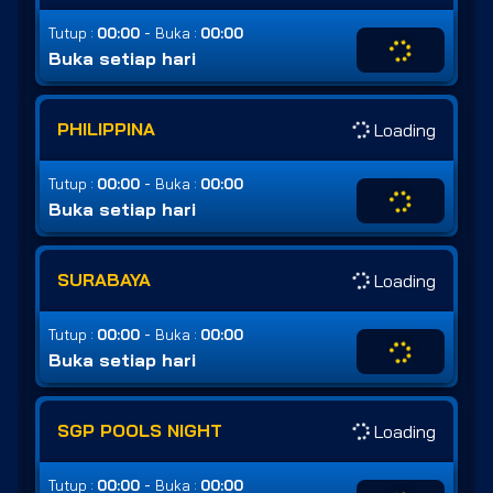
-
Tutup :
00:00
Buka :
00:00
Buka setiap hari
PHILIPPINA
Loading
-
Tutup :
00:00
Buka :
00:00
Buka setiap hari
SURABAYA
Loading
-
Tutup :
00:00
Buka :
00:00
Buka setiap hari
SGP POOLS NIGHT
Loading
-
Tutup :
00:00
Buka :
00:00