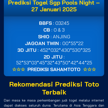
Prediksi Togel Sgp Pools Night –
27 Januari 2025
BBFS
: 03245
CB
: 0 & 3
SHIO
: ANJING
JAGOAN TWIN
: 00*55*22
3D JITU
: 452*032*430*530*325
2D JITU
:
52*53*03*45*32*43*50*42*44*25
☆☆☆
PREDIKSI SAHAMTOTO
☆☆☆
Rekomendasi Prediksi Toto
Terbaik
Dari masa ke masa perkembangan judi togel melalui internet
dapat diakses seluruh dunia. Terutama di Asia Tenggara dan