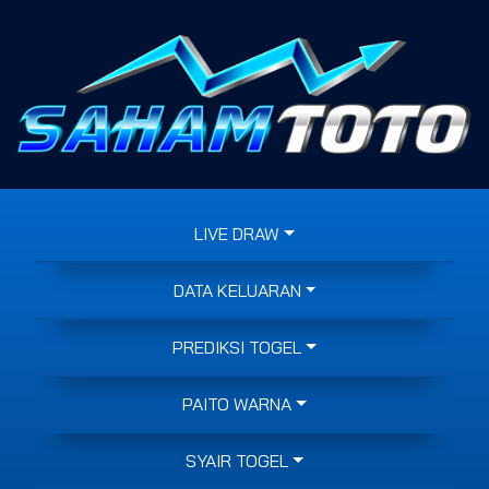
LIVE DRAW
DATA KELUARAN
PREDIKSI TOGEL
PAITO WARNA
SYAIR TOGEL